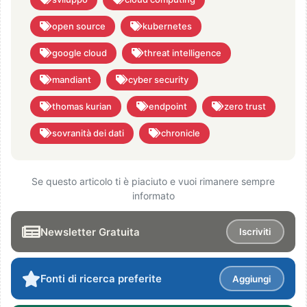
open source
kubernetes
google cloud
threat intelligence
mandiant
cyber security
thomas kurian
endpoint
zero trust
sovranità dei dati
chronicle
Se questo articolo ti è piaciuto e vuoi rimanere sempre
informato
Newsletter Gratuita
Iscriviti
Fonti di ricerca preferite
Aggiungi