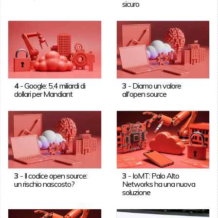
sicuro
4
-
Google: 5,4 miliardi di
3
-
Diamo un valore
dollari per Mandiant
all'open source
3
-
Il codice open source:
3
-
IoMT: Palo Alto
un rischio nascosto?
Networks ha una nuova
soluzione