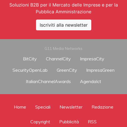
Soluzioni B2B per il Mercato delle Imprese e per la
Pubblica Amministrazione
Iscriviti alla newsletter
G11 Media Networks
BitCity
ChannelCity
ImpresaCity
SecurityOpenLab
GreenCity
ImpresaGreen
ItalianChannelAwards
AgendaIct
Home
Speciali
Newsletter
Redazione
Copyright
Pubblicità
RSS