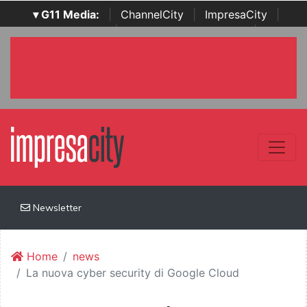
▾ G11 Media:
|
ChannelCity
|
ImpresaCity
|
SecurityOpenLab
|
Italian Channel Awards
|
Italian
Project Awards
|
Italian Security Awards
|
...
Newsletter
Home
news
La nuova cyber security di Google Cloud