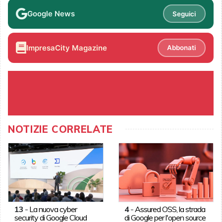
Google News
Seguici
ImpresaCity Magazine
Abbonati
NOTIZIE CORRELATE
13
-
La nuova cyber
4
-
Assured OSS, la strada
security di Google Cloud
di Google per l'open source