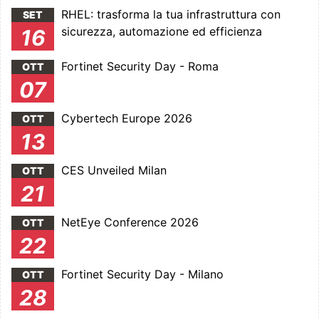
RHEL: trasforma la tua infrastruttura con
SET
sicurezza, automazione ed efficienza
16
Fortinet Security Day - Roma
OTT
07
Cybertech Europe 2026
OTT
13
CES Unveiled Milan
OTT
21
NetEye Conference 2026
OTT
22
Fortinet Security Day - Milano
OTT
28