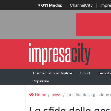
▾ G11 Media:
|
ChannelCity
|
Impre
Trasformazione Digitale
Cloud
Tecnolo
L'opinione
Home
news
La sfida della gestione 
La sfida della ges