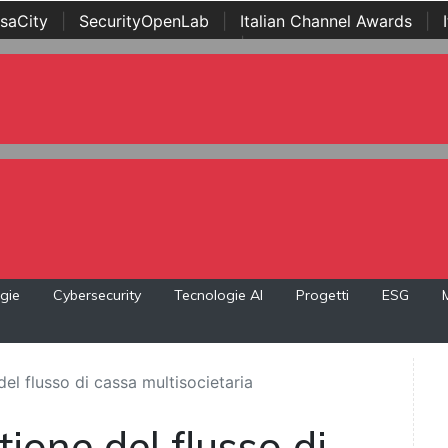
saCity
|
SecurityOpenLab
|
Italian Channel Awards
|
Awards
|
...
gie
Cybersecurity
Tecnologie AI
Progetti
ESG
del flusso di cassa multisocietaria
tione del flusso di