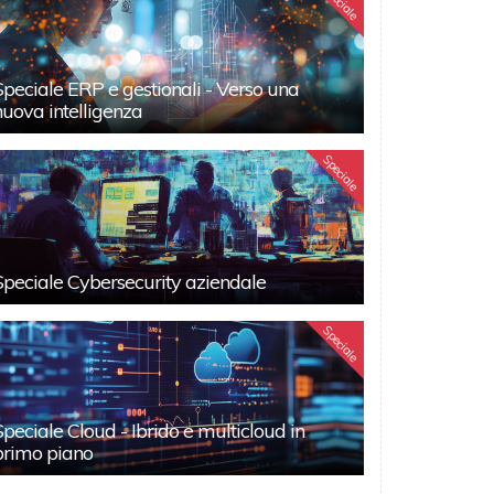
Speciale
Speciale ERP e gestionali - Verso una
nuova intelligenza
Speciale
Speciale Cybersecurity aziendale
Speciale
Speciale Cloud - Ibrido e multicloud in
primo piano