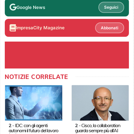
Google News
Seguici
ImpresaCity Magazine
Abbonati
NOTIZIE CORRELATE
2
-
IDC: con gli agenti
2
-
Cisco, la collaboration
autonomi il futuro del lavoro
guarda sempre più all’AI