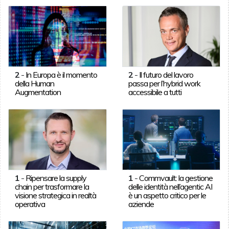
2
-
In Europa è il momento
2
-
Il futuro del lavoro
della Human
passa per l’hybrid work
Augmentation
accessibile a tutti
1
-
Ripensare la supply
1
-
Commvault: la gestione
chain per trasformare la
delle identità nell’agentic AI
visione strategica in realtà
è un aspetto critico per le
operativa
aziende