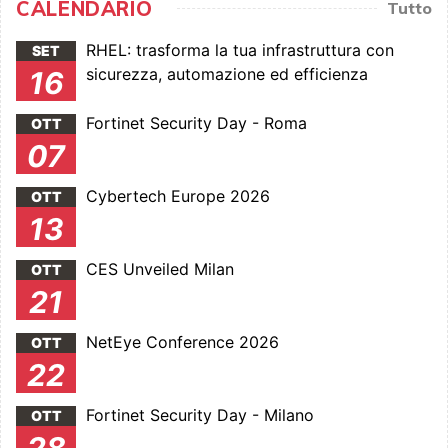
CALENDARIO
Tutto
RHEL: trasforma la tua infrastruttura con
SET
sicurezza, automazione ed efficienza
16
Fortinet Security Day - Roma
OTT
07
Cybertech Europe 2026
OTT
13
CES Unveiled Milan
OTT
21
NetEye Conference 2026
OTT
22
Fortinet Security Day - Milano
OTT