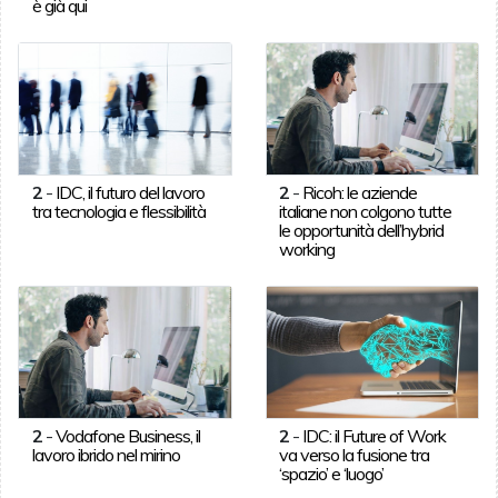
è già qui
2
-
IDC, il futuro del lavoro
2
-
Ricoh: le aziende
tra tecnologia e flessibilità
italiane non colgono tutte
le opportunità dell’hybrid
working
2
-
Vodafone Business, il
2
-
IDC: il Future of Work
lavoro ibrido nel mirino
va verso la fusione tra
‘spazio’ e ‘luogo’