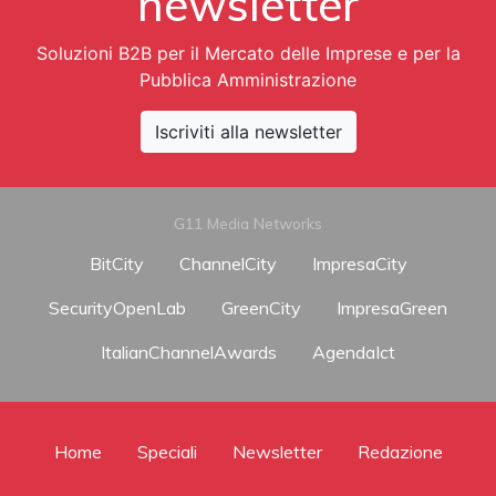
newsletter
Soluzioni B2B per il Mercato delle Imprese e per la
Pubblica Amministrazione
Iscriviti alla newsletter
G11 Media Networks
BitCity
ChannelCity
ImpresaCity
SecurityOpenLab
GreenCity
ImpresaGreen
ItalianChannelAwards
AgendaIct
Home
Speciali
Newsletter
Redazione