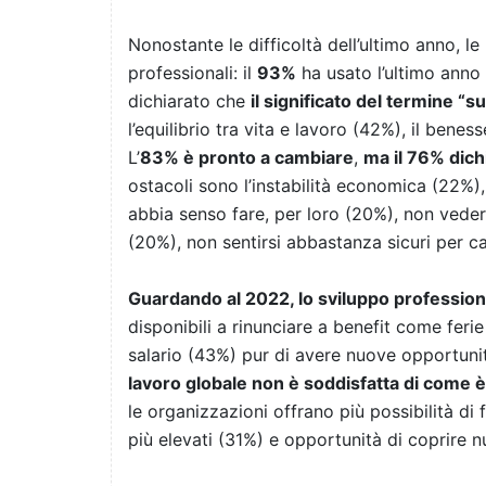
Nonostante le difficoltà dell’ultimo anno, l
professionali: il
93%
ha usato l’ultimo anno
dichiarato che
il significato del termine “
l’equilibrio tra vita e lavoro (42%), il benes
L’
83% è pronto a cambiare
,
ma il 76% dich
ostacoli sono l’instabilità economica (22%
abbia senso fare, per loro (20%), non veder
(20%), non sentirsi abbastanza sicuri per 
Guardando al 2022, lo sviluppo professiona
disponibili a rinunciare a benefit come fer
salario (43%) pur di avere nuove opportunit
lavoro globale non è soddisfatta di come è
le organizzazioni offrano più possibilità d
più elevati (31%) e opportunità di coprire n