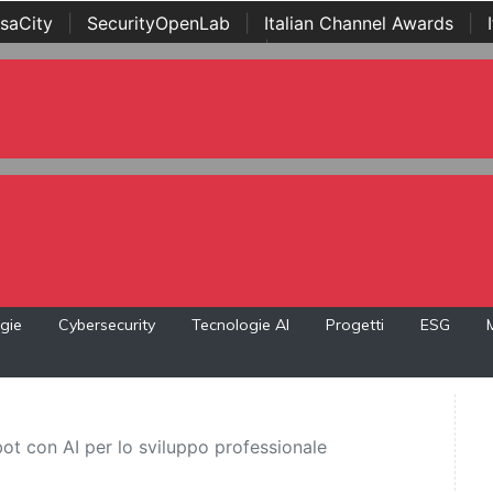
saCity
|
SecurityOpenLab
|
Italian Channel Awards
|
Awards
|
...
gie
Cybersecurity
Tecnologie AI
Progetti
ESG
bot con AI per lo sviluppo professionale