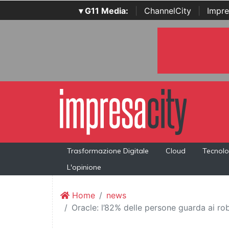
▾ G11 Media:
|
ChannelCity
|
Impre
Trasformazione Digitale
Cloud
Tecnolo
L'opinione
Home
news
Oracle: l’82% delle persone guarda ai ro