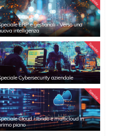
Speciale
Speciale ERP e gestionali - Verso una
nuova intelligenza
Speciale
Speciale Cybersecurity aziendale
Speciale
Speciale Cloud - Ibrido e multicloud in
primo piano