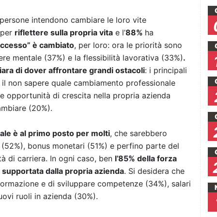
e persone intendono cambiare le loro vite
 per
riflettere sulla propria vita
e l’
88%
ha
successo” è cambiato
, per loro: ora le priorità sono
sere mentale (37%) e la flessibilità lavorativa (33%)
.
iara di dover affrontare grandi ostacoli
: i principali
), il non sapere quale cambiamento professionale
e opportunità di crescita nella propria azienda
cambiare (20%).
le è al primo posto per molti
, che sarebbero
ie (52%), bonus monetari (51%) e perfino parte del
à di carriera. In ogni caso, ben
l’85% della forza
 supportata dalla propria azienda
. Si desidera che
i formazione e di sviluppare competenze (34%), salari
uovi ruoli in azienda (30%).