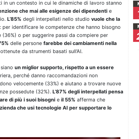
nti in un contesto in cui le dinamiche di lavoro stanno
enzione che mai alle esigenze dei dipendenti
e
io.
L’85%
degli interpellati nello studio
vuole che la
: per identificare le competenze che hanno bisogno
le (36%) o per suggerire passi da compiere per
75%
delle persone
farebbe dei cambiamenti nella
i
ottenute da strumenti basati sull’AI.
I siano
un miglior supporto, rispetto a un essere
carriera, perché danno raccomandazioni non
ondono velocemente (33%) e aiutano a trovare nuove
tenze possedute (32%).
L’87% degli interpellati pensa
are di più
i suoi bisogni
e
il 55%
afferma che
azienda che usi tecnologie AI
per supportare lo