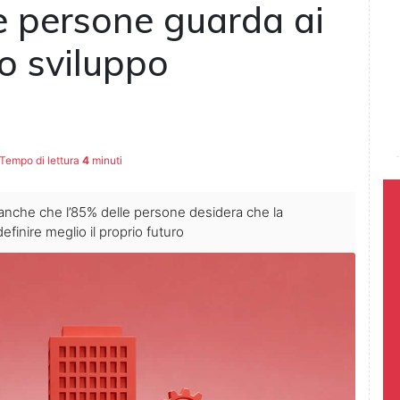
le persone guarda ai
lo sviluppo
Tempo di lettura
4
minuti
 anche che l’85% delle persone desidera che la
 definire meglio il proprio futuro