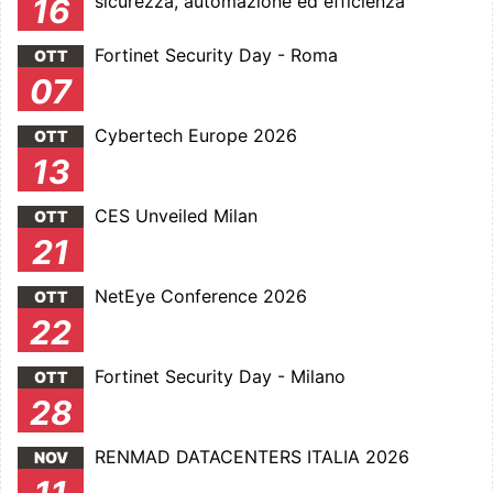
sicurezza, automazione ed efficienza
16
Fortinet Security Day - Roma
OTT
07
Cybertech Europe 2026
OTT
13
CES Unveiled Milan
OTT
21
NetEye Conference 2026
OTT
22
Fortinet Security Day - Milano
OTT
28
RENMAD DATACENTERS ITALIA 2026
NOV