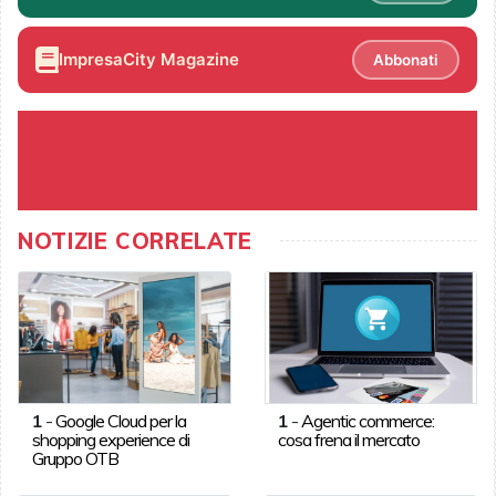
ImpresaCity Magazine
Abbonati
NOTIZIE CORRELATE
1
-
Google Cloud per la
1
-
Agentic commerce:
shopping experience di
cosa frena il mercato
Gruppo OTB