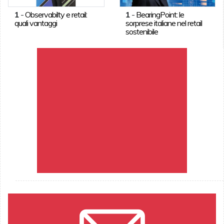
1
-
Observabilty e retail:
1
-
BearingPoint: le
quali vantaggi
sorprese italiane nel retail
sostenibile