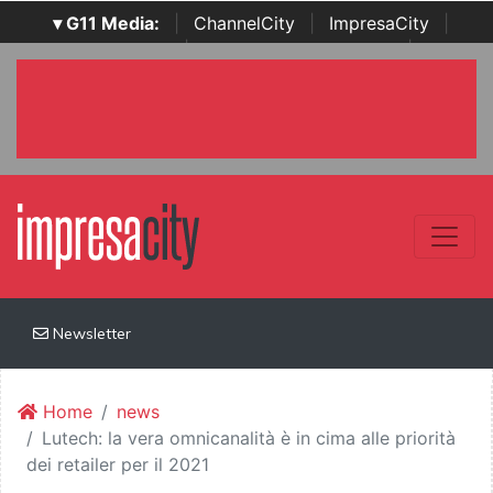
▾ G11 Media:
|
ChannelCity
|
ImpresaCity
|
SecurityOpenLab
|
Italian Channel Awards
|
Italian
Project Awards
|
Italian Security Awards
|
...
Newsletter
Home
news
Lutech: la vera omnicanalità è in cima alle priorità
dei retailer per il 2021