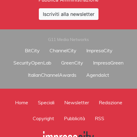
Iscriviti alla newsletter
G11 Media Networks
BitCity
ChannelCity
ImpresaCity
SecurityOpenLab
GreenCity
ImpresaGreen
ItalianChannelAwards
AgendaIct
Home
Speciali
Newsletter
Redazione
Copyright
Pubblicità
RSS