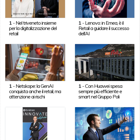
1
-
Nel triveneto insieme
1
-
Lenovo: in Emea, è il
per la digitalizzazione del
Retail a guidare il successo
retail
dell’AI
1
-
Netskope: la GenAI
1
-
Con Huawei spesa
conquista anche il retail, ma
sempre più efficiente e
attenzione ai rischi
smart nel Gruppo Poli