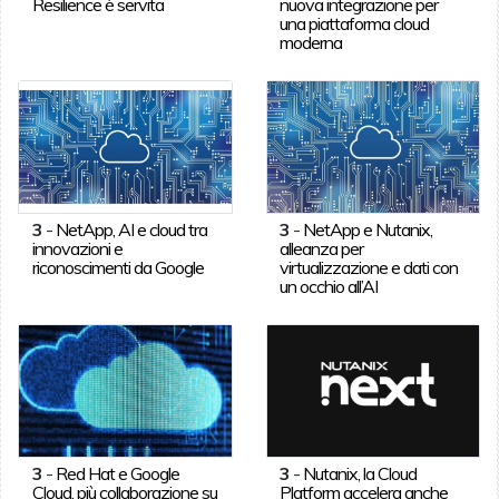
Resilience è servita
nuova integrazione per
una piattaforma cloud
moderna
3
-
NetApp, AI e cloud tra
3
-
NetApp e Nutanix,
innovazioni e
alleanza per
riconoscimenti da Google
virtualizzazione e dati con
un occhio all’AI
3
-
Red Hat e Google
3
-
Nutanix, la Cloud
Cloud, più collaborazione su
Platform accelera anche