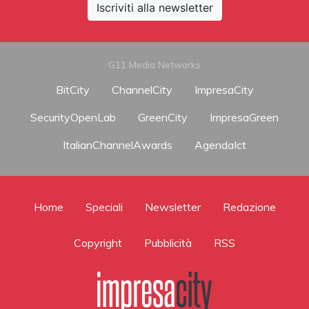
Iscriviti alla newsletter
G11 Media Networks
BitCity
ChannelCity
ImpresaCity
SecurityOpenLab
GreenCity
ImpresaGreen
ItalianChannelAwards
AgendaIct
Home
Speciali
Newsletter
Redazione
Copyright
Pubblicità
RSS