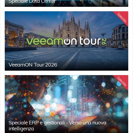
Speciale Data Center
Speciale
VeeamON Tour 2026
Speciale
Speciale ERP e gestionali - Verso una nuova
intelligenza