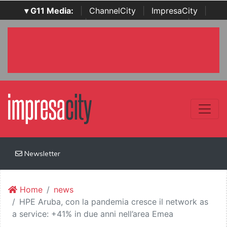
▾ G11 Media:
|
ChannelCity
|
ImpresaCity
|
SecurityOpenLab
|
Italian Channel Awards
|
Italian
Project Awards
|
Italian Security Awards
|
...
Newsletter
Home
news
HPE Aruba, con la pandemia cresce il network as
a service: +41% in due anni nell’area Emea