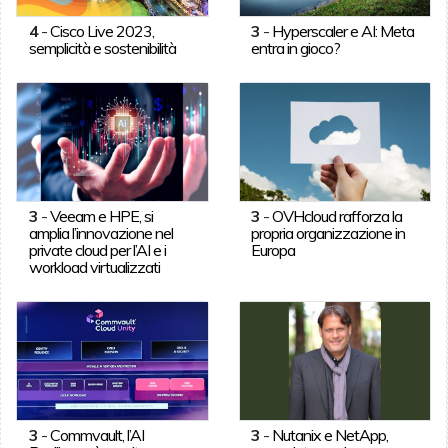
4
-
Cisco Live 2023,
3
-
Hyperscaler e AI: Meta
semplicità e sostenibilità
entra in gioco?
3
-
Veeam e HPE, si
3
-
OVHcloud rafforza la
amplia l’innovazione nel
propria organizzazione in
private cloud per l’AI e i
Europa
workload virtualizzati
3
-
Commvault, l’AI
3
-
Nutanix e NetApp,