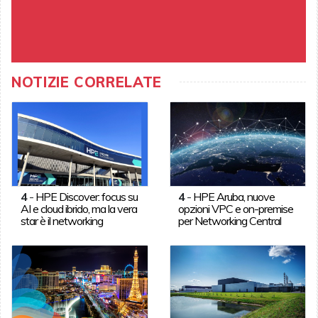
NOTIZIE CORRELATE
4
-
HPE Discover: focus su
4
-
HPE Aruba, nuove
AI e cloud ibrido, ma la vera
opzioni VPC e on-premise
star è il networking
per Networking Central