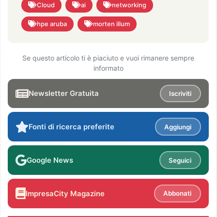
Cloud
ai
networking
hpe aruba
morten illum
Se questo articolo ti è piaciuto e vuoi rimanere sempre
informato
Newsletter Gratuita
Iscriviti
Fonti di ricerca preferite
Aggiungi
Google News
Seguici
ImpresaCity Magazine
Abbonati