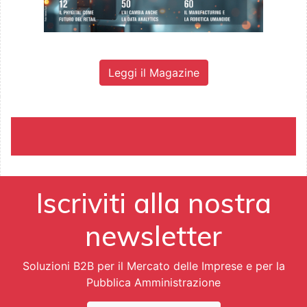
Leggi il Magazine
Iscriviti alla nostra
newsletter
Soluzioni B2B per il Mercato delle Imprese e per la
Pubblica Amministrazione