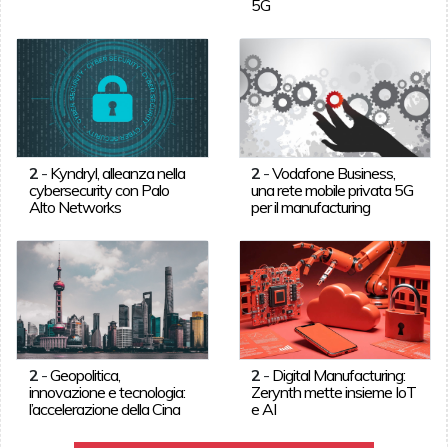
5G
2
-
Kyndryl, alleanza nella
2
-
Vodafone Business,
cybersecurity con Palo
una rete mobile privata 5G
Alto Networks
per il manufacturing
2
-
Geopolitica,
2
-
Digital Manufacturing:
innovazione e tecnologia:
Zerynth mette insieme IoT
l’accelerazione della Cina
e AI