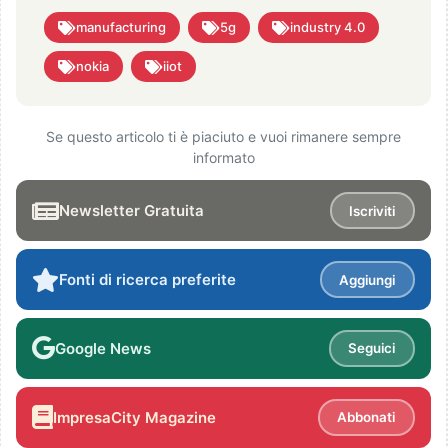
manufacturing
5g
industry 4.0
nokia
iiot
Se questo articolo ti è piaciuto e vuoi rimanere sempre
informato
Newsletter Gratuita
Iscriviti
Fonti di ricerca preferite
Aggiungi
Google News
Seguici
ImpresaCity Magazine
Abbonati