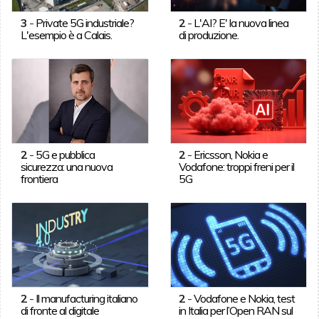
3
-
Private 5G industriale?
2
-
L'AI? E' la nuova linea
L'esempio è a Calais.
di produzione.
2
-
5G e pubblica
2
-
Ericsson, Nokia e
sicurezza: una nuova
Vodafone: troppi freni per il
frontiera
5G
2
-
Il manufacturing italiano
2
-
Vodafone e Nokia, test
di fronte al digitale
in Italia per l’Open RAN sul