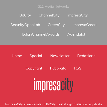
G11 Media Networks
BitCity
ChannelCity
ImpresaCity
SecurityOpenLab
GreenCity
ImpresaGreen
ItalianChannelAwards
AgendaIct
Home
Speciali
Newsletter
Redazione
Copyright
Pubblicità
RSS
ImpresaCity e' un canale di BitCity, testata giornalistica registrata