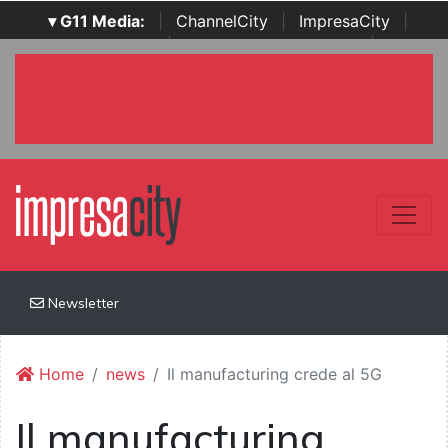
▾ G11 Media:
|
ChannelCity
|
ImpresaCity
|
SecurityOpenLab
|
Italian Channel Awards
|
Italian
Project Awards
|
Italian Security Awards
|
...
Newsletter
Home
news
Il manufacturing crede al 5G
Il manufacturing