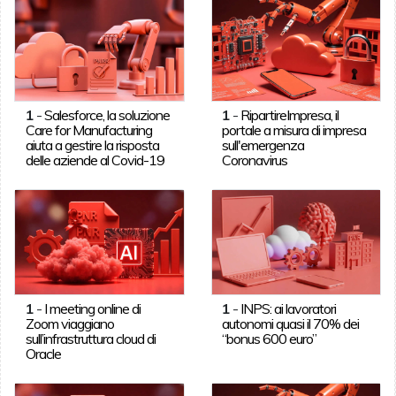
1
-
Salesforce, la soluzione
1
-
RipartireImpresa, il
Care for Manufacturing
portale a misura di impresa
aiuta a gestire la risposta
sull'emergenza
delle aziende al Covid-19
Coronavirus
1
-
I meeting online di
1
-
INPS: ai lavoratori
Zoom viaggiano
autonomi quasi il 70% dei
sull’infrastruttura cloud di
“bonus 600 euro”
Oracle