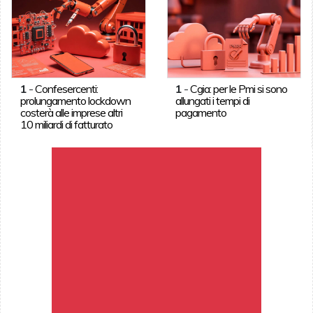
1
-
Confesercenti:
1
-
Cgia: per le Pmi si sono
prolungamento lockdown
allungati i tempi di
costerà alle imprese altri
pagamento
10 miliardi di fatturato