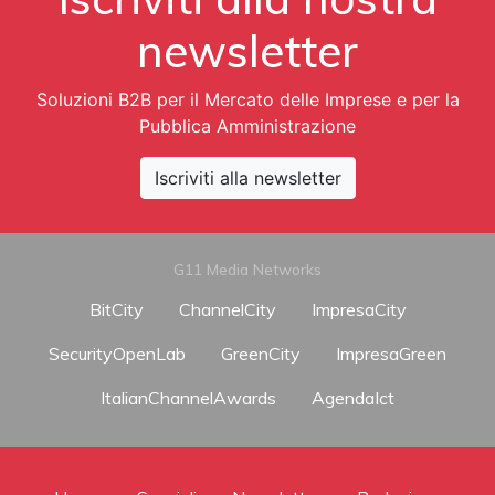
newsletter
Soluzioni B2B per il Mercato delle Imprese e per la
Pubblica Amministrazione
Iscriviti alla newsletter
G11 Media Networks
BitCity
ChannelCity
ImpresaCity
SecurityOpenLab
GreenCity
ImpresaGreen
ItalianChannelAwards
AgendaIct