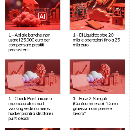
1
-
Abi alle banche: non
1
-
Dl Liquidità: oltre 20
usare i 25.000 euro per
mila le operazioni fino a 25
compensare prestiti
mila euro
preesistenti
1
-
Check Point, il ricorso
1
-
Fase 2, Sangalli
massiccio allo smart
(Confcommercio): "Danni
working vede numerosi
gravissimi a imprese e
hacker pronti a sfruttare i
lavoro"
punti deboli