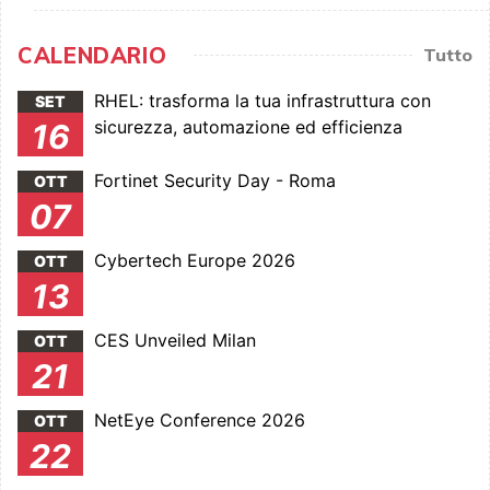
CALENDARIO
Tutto
RHEL: trasforma la tua infrastruttura con
SET
sicurezza, automazione ed efficienza
16
Fortinet Security Day - Roma
OTT
07
Cybertech Europe 2026
OTT
13
CES Unveiled Milan
OTT
21
NetEye Conference 2026
OTT
22