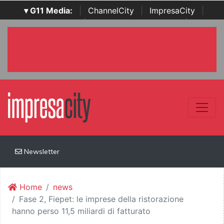
▾ G11 Media:
|
ChannelCity
|
ImpresaCity
|
SecurityOpenLab
|
Italian Channel Awards
|
Italian
Project Awards
|
Italian Security Awards
|
...
Newsletter
Home
news
Fase 2, Fiepet: le imprese della ristorazione
hanno perso 11,5 miliardi di fatturato