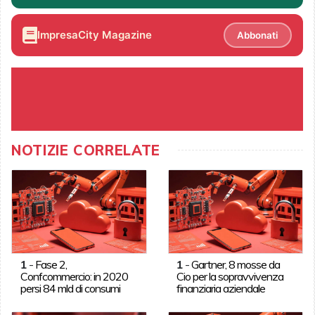
ImpresaCity Magazine
Abbonati
NOTIZIE CORRELATE
1
-
Fase 2,
1
-
Gartner, 8 mosse da
Confcommercio: in 2020
Cio per la sopravvivenza
persi 84 mld di consumi
finanziaria aziendale