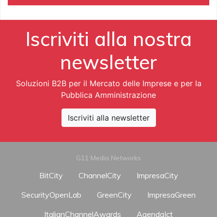
Iscriviti alla nostra
newsletter
Soluzioni B2B per il Mercato delle Imprese e per la
Pubblica Amministrazione
Iscriviti alla newsletter
G11 Media Networks
BitCity
ChannelCity
ImpresaCity
SecurityOpenLab
GreenCity
ImpresaGreen
ItalianChannelAwards
AgendaIct