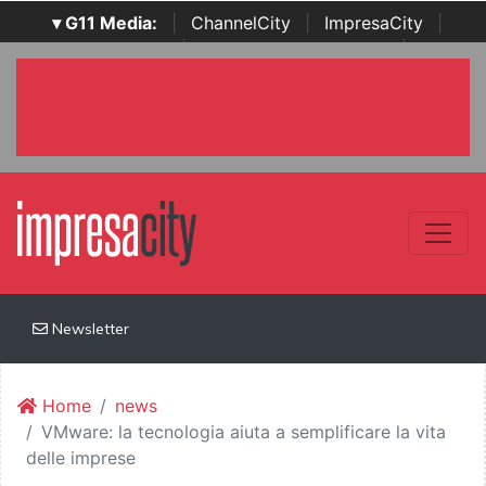
▾ G11 Media:
|
ChannelCity
|
ImpresaCity
|
SecurityOpenLab
|
Italian Channel Awards
|
Italian
Project Awards
|
Italian Security Awards
|
...
Newsletter
Home
news
VMware: la tecnologia aiuta a semplificare la vita
delle imprese