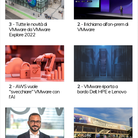
3
-
Tutte le novità di
2
-
Il richiamo all'on-prem di
VMware da VMware
VMware
Explore 2022
2
-
AWS vuole
2
-
VMware riporta a
"svecchiare" VMware con
bordo Dell, HPE e Lenovo
l'AI