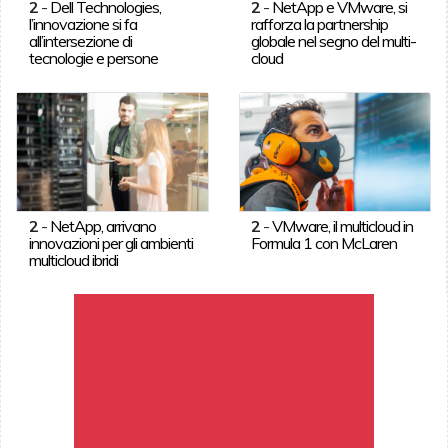
2
-
Dell Technologies,
2
-
NetApp e VMware, si
l’innovazione si fa
rafforza la partnership
all’intersezione di
globale nel segno del multi-
tecnologie e persone
cloud
2
-
NetApp, arrivano
2
-
VMware, il multicloud in
innovazioni per gli ambienti
Formula 1 con McLaren
multicloud ibridi