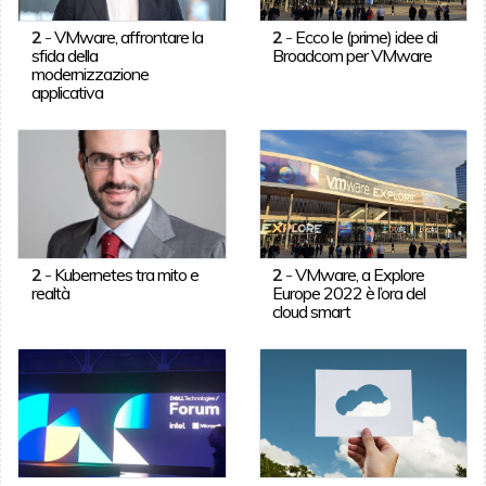
2
-
VMware, affrontare la
2
-
Ecco le (prime) idee di
sfida della
Broadcom per VMware
modernizzazione
applicativa
2
-
Kubernetes tra mito e
2
-
VMware, a Explore
realtà
Europe 2022 è l’ora del
cloud smart