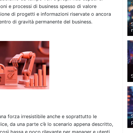
ioni e processi di business spesso di valore
sione di progetti e informazioni riservate o ancora
entro di gravità permanente del business.
na forza irresistibile anche e soprattutto le
ice, da una parte c’è lo scenario appena descritto,
i così bassa e poco rilevante per manager e utenti.