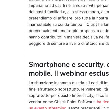
Impariamo ad usarli nella nostra vita persona
dei nostri familiari e, allo stesso modo, al 
pretendiamo di affidare loro tutta la nostr
inarrestabile su cui da tempo il Clusit ha la
percentualmente molto più propensi a cader
hanno contribuito in maniera decisiva nel fa
peggiore di sempre a livello di attacchi e da
Smartphone e security, c
mobile. Il webinar esclu
La situazione insomma è seria e i casi di i
fine, sfruttando soprattutto, le vulnerabilit
soprattutto per questo Impresacity, in col
vendor come Check Point Software,
ha dec
un evento streaming
, senza precedenti, in c