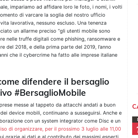
le, impariamo ad affidare loro le foto, i nomi, i volti
momento di varcare la soglia del nostro ufficio
a vita lavorativa, nessuno escluso. Una tenenza
nciato un allarme preciso “gli utenti mobile sono
e nelle truffe digitali come phishing, ransomware e
re del 2018, e della prima parte del 2019, l’anno
nni che il cybercrime ha fatto alle imprese italiane
ome difendere il bersaglio
sivo #BersaglioMobile
mprese messe al tappeto da attacchi andati a buon
C
à dei device mobili, continuano a susseguirsi. Anche e
laborazione con un system integrator come Disc e un
iso di organizzare, per il prossimo 3 luglio alle 11,00
ui grazie ai dati e al contributo dei massimi esperti