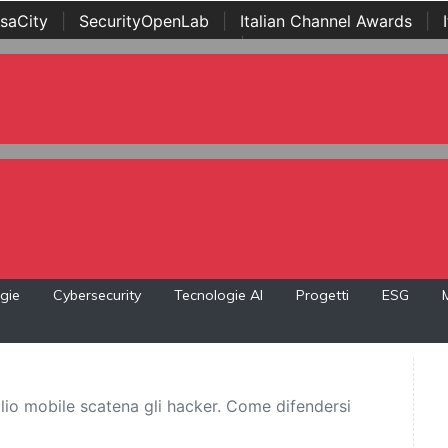
saCity
|
SecurityOpenLab
|
Italian Channel Awards
|
Awards
|
...
gie
Cybersecurity
Tecnologie AI
Progetti
ESG
lio mobile scatena gli hacker. Come difendersi