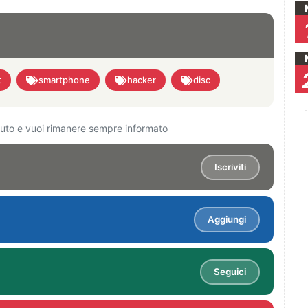
t
smartphone
hacker
disc
ciuto e vuoi rimanere sempre informato
Iscriviti
Aggiungi
Seguici