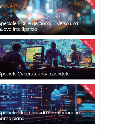
Speciale
Speciale ERP e gestionali - Verso una
nuova intelligenza
Speciale
Speciale Cybersecurity aziendale
Speciale
Speciale Cloud - Ibrido e multicloud in
primo piano