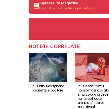
ImpresaCity Magazine
Abbonati e ricevi la tua copia cartacea
NOTIZIE CORRELATE
2
-
Dallo smartphone
2
-
Check Point, il
al satellite, si può fare
ricorso massiccio allo
smart working vede
numerosi hacker
pronti a sfruttare i
punti deboli