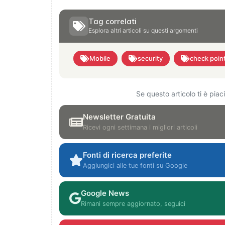
Tag correlati
Esplora altri articoli su questi argomenti
Mobile
security
check poin
Se questo articolo ti è pia
Newsletter Gratuita
Ricevi ogni settimana i migliori articoli
Fonti di ricerca preferite
Aggiungici alle tue fonti su Google
Google News
Rimani sempre aggiornato, seguici