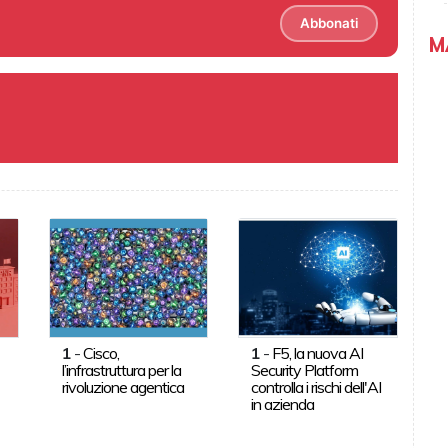
Abbonati
M
1
-
Cisco,
1
-
F5, la nuova AI
l’infrastruttura per la
Security Platform
rivoluzione agentica
controlla i rischi dell'AI
in azienda