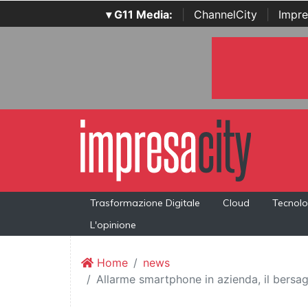
▾ G11 Media:
|
ChannelCity
|
Impre
Trasformazione Digitale
Cloud
Tecnolo
L'opinione
Home
news
Allarme smartphone in azienda, il bersag