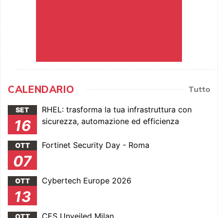
CALENDARIO
Tutto
RHEL: trasforma la tua infrastruttura con
SET
sicurezza, automazione ed efficienza
16
Fortinet Security Day - Roma
OTT
07
Cybertech Europe 2026
OTT
13
CES Unveiled Milan
OTT