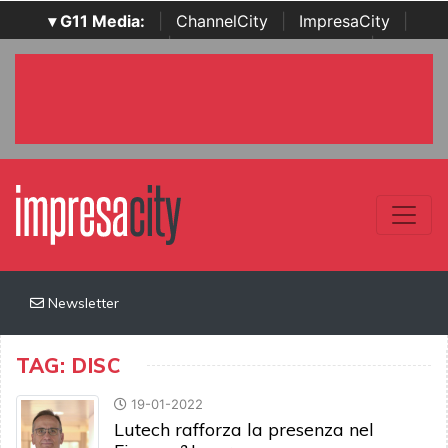
▾ G11 Media:
|
ChannelCity
|
ImpresaCity
|
SecurityOpenLab
|
Italian Channel Awards
|
Italian
Project Awards
|
Italian Security Awards
|
...
Newsletter
TAG: DISC
19-01-2022
Lutech rafforza la presenza nel