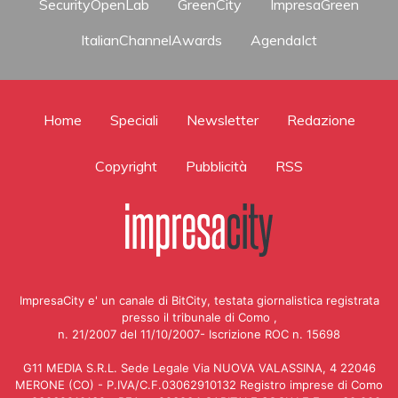
SecurityOpenLab
GreenCity
ImpresaGreen
ItalianChannelAwards
AgendaIct
Home
Speciali
Newsletter
Redazione
Copyright
Pubblicità
RSS
ImpresaCity e' un canale di BitCity, testata giornalistica registrata
presso il tribunale di Como ,
n. 21/2007 del 11/10/2007- Iscrizione ROC n. 15698
G11 MEDIA S.R.L. Sede Legale Via NUOVA VALASSINA, 4 22046
MERONE (CO) - P.IVA/C.F.03062910132 Registro imprese di Como