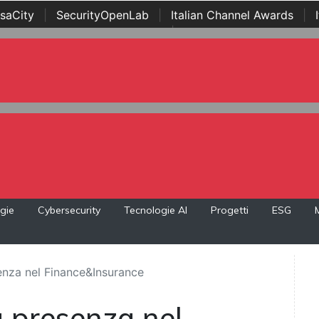
saCity
|
SecurityOpenLab
|
Italian Channel Awards
|
Awards
|
...
gie
Cybersecurity
Tecnologie AI
Progetti
ESG
enza nel Finance&Insurance
a presenza nel