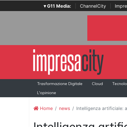
▾ G11 Media:
|
ChannelCity
|
Impre
Trasformazione Digitale
Cloud
Tecnolo
L'opinione
Home
news
Intelligenza artificiale:
Intelligenza artif