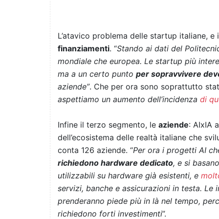
L’atavico problema delle startup italiane, e
finanziamenti
. “
Stando ai dati del Politecni
mondiale che europea. Le startup più intere
ma a un certo punto
per sopravvivere devo
aziende”
. Che per ora sono soprattutto stat
aspettiamo un aumento dell’incidenza
di qu
Infine il terzo segmento, le
aziende
: AIxIA
dell’ecosistema delle realtà italiane che s
conta 126 aziende. “
Per ora i progetti AI c
richiedono hardware dedicato
, e si basan
utilizzabili su hardware già esistenti, e
molt
servizi, banche e assicurazioni in testa. Le
prenderanno piede più in là nel tempo, pe
richiedono forti investimenti
”.