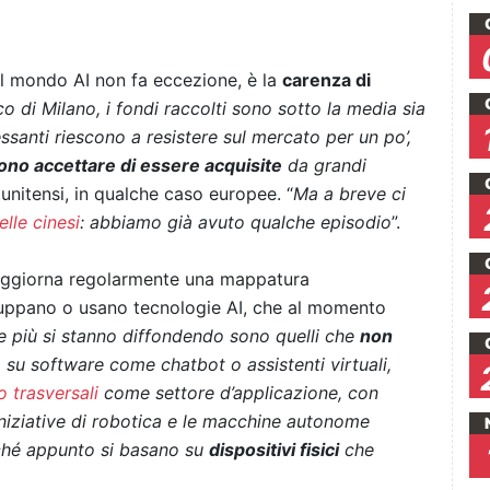
 il mondo AI non fa eccezione, è la
carenza di
co di Milano, i fondi raccolti sono sotto la media sia
ssanti riescono a resistere sul mercato per un po’,
no accettare di essere acquisite
da grandi
unitensi, in qualche caso europee. “
Ma a breve ci
elle cinesi
: abbiamo già avuto qualche episodio
”.
 aggiorna regolarmente una mappatura
viluppano o usano tecnologie AI, che al momento
he più si stanno diffondendo sono quelli che
non
o su software come chatbot o assistenti virtuali,
o trasversali
come settore d’applicazione, con
 iniziative di robotica e le macchine autonome
rché appunto si basano su
dispositivi fisici
che