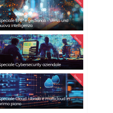
Speciale
Speciale ERP e gestionali - Verso una
nuova intelligenza
Speciale
Speciale Cybersecurity aziendale
Speciale
Speciale Cloud - Ibrido e multicloud in
primo piano