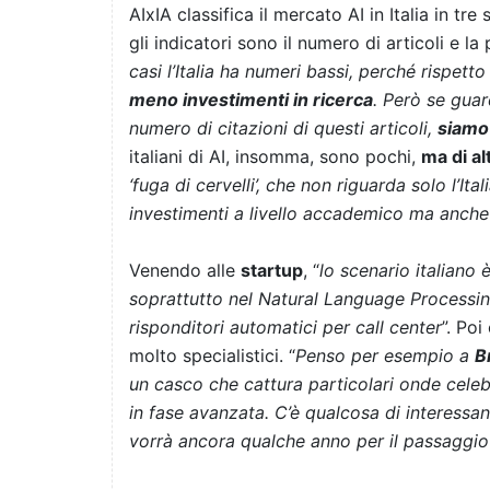
AIxIA classifica il mercato AI in Italia in tr
gli indicatori sono il numero di articoli e l
casi l’Italia ha numeri bassi, perché rispetto
meno investimenti in ricerca
. Però se guar
numero di citazioni di questi articoli,
siamo 
italiani di AI, insomma, sono pochi,
ma di al
‘fuga di cervelli’, che non riguarda solo l’It
investimenti a livello accademico ma anche a 
Venendo alle
startup
, “
lo scenario italiano 
soprattutto nel Natural Language Processing
risponditori automatici per call center
”. Po
molto specialistici. “
Penso per esempio a
B
un casco che cattura particolari onde celeb
in fase avanzata. C’è qualcosa di interessa
vorrà ancora qualche anno per il passaggio d