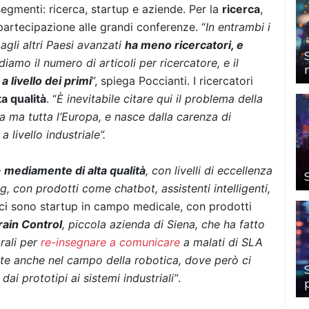
e segmenti: ricerca, startup e aziende. Per la
ricerca
,
a partecipazione alle grandi conferenze. “
In entrambi i
 agli altri Paesi avanzati
ha meno ricercatori, e
diamo il numero di articoli per ricercatore, e il
a livello dei primi
”, spiega Poccianti. I ricercatori
ta qualità
. “
È inevitabile citare qui il problema della
alia ma tutta l’Europa, e nasce dalla carenza di
livello industriale”.
è
mediamente di alta qualità
, con livelli di eccellenza
, con prodotti come chatbot, assistenti intelligenti,
i ci sono startup in campo medicale, con prodotti
rain Control
, piccola azienda di Siena, che ha fatto
rali per
re-insegnare a comunicare
a malati di SLA
nte anche nel campo della robotica, dove però ci
ai prototipi ai sistemi industriali”
.