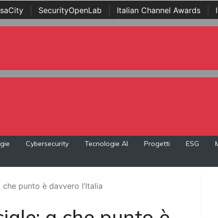
saCity
|
SecurityOpenLab
|
Italian Channel Awards
|
Awards
|
...
gie
Cybersecurity
Tecnologie AI
Progetti
ESG
 a che punto è davvero l’Italia
iciale: a che punto è