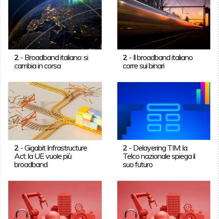
2
-
Broadband italiano: si
2
-
Il broadband italiano
cambia in corsa
corre sui binari
2
-
Gigabit Infrastructure
2
-
Delayering TIM: la
Act: la UE vuole più
Telco nazionale spiega il
broadband
suo futuro