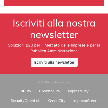
Iscriviti alla nostra
newsletter
Soluzioni B2B per il Mercato delle Imprese e per la
Pubblica Amministrazione
Iscriviti alla newsletter
G11 Media Networks
BitCity
ChannelCity
ImpresaCity
SecurityOpenLab
GreenCity
ImpresaGreen