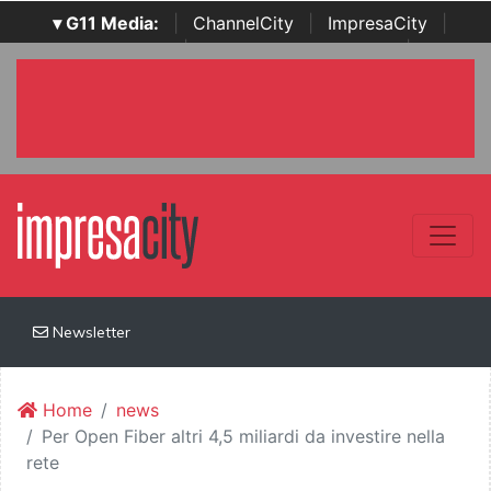
▾ G11 Media:
|
ChannelCity
|
ImpresaCity
|
SecurityOpenLab
|
Italian Channel Awards
|
Italian
Project Awards
|
Italian Security Awards
|
...
Newsletter
Home
news
Per Open Fiber altri 4,5 miliardi da investire nella
rete