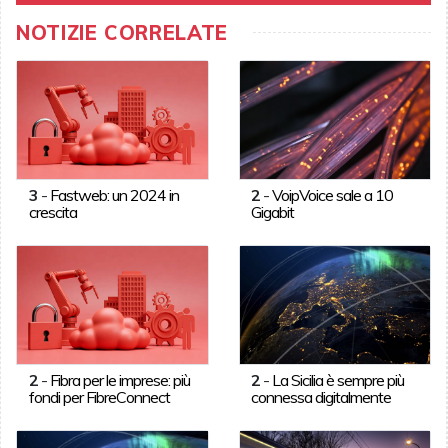
NOTIZIE CORRELATE
3
-
Fastweb: un 2024 in
2
-
VoipVoice sale a 10
crescita
Gigabit
2
-
Fibra per le imprese: più
2
-
La Sicilia è sempre più
fondi per FibreConnect
connessa digitalmente