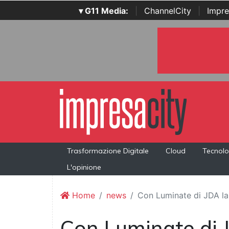
▾ G11 Media:
|
ChannelCity
|
Impre
Trasformazione Digitale
Cloud
Tecnolo
L'opinione
Home
news
Con Luminate di JDA la 
Con Luminate di J