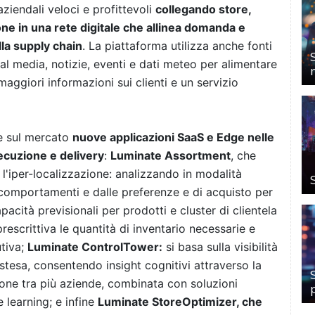
aziendali veloci e profittevoli
collegando store,
ione in una rete digitale che allinea domanda e
lla supply chain
. La piattaforma utilizza anche fonti
l media, notizie, eventi e dati meteo per alimentare
aggiori informazioni sui clienti e un servizio
e sul mercato
nuove applicazioni SaaS e Edge nelle
secuzione e delivery
:
Luminate Assortment
, che
l'iper-localizzazione: analizzando in modalità
i comportamenti e dalle preferenze e di acquisto per
acità previsionali per prodotti e cluster di clientela
rescrittiva le quantità di inventario necessarie e
utiva;
Luminate ControlTower:
si basa sulla visibilità
stesa, consentendo insight cognitivi attraverso la
zione tra più aziende, combinata con soluzioni
e learning; e infine
Luminate StoreOptimizer, che