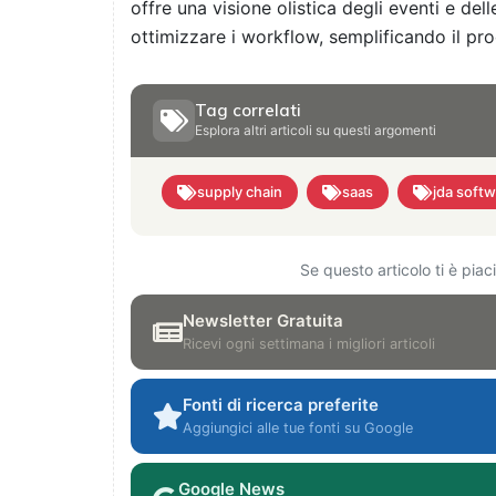
offre una visione olistica degli eventi e del
ottimizzare i workflow, semplificando il pro
Tag correlati
Esplora altri articoli su questi argomenti
supply chain
saas
jda soft
Se questo articolo ti è pia
Newsletter Gratuita
Ricevi ogni settimana i migliori articoli
Fonti di ricerca preferite
Aggiungici alle tue fonti su Google
Google News