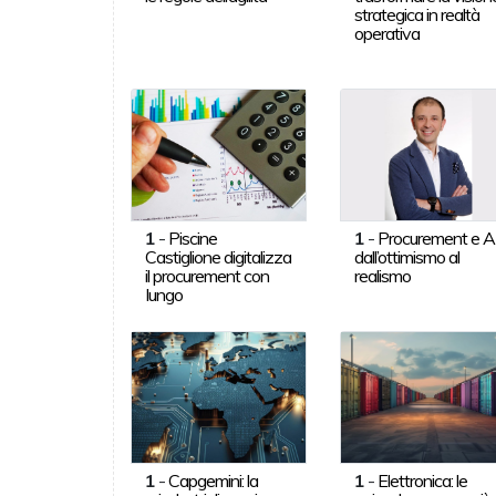
strategica in realtà
operativa
1
-
Piscine
1
-
Procurement e AI
Castiglione digitalizza
dall’ottimismo al
il procurement con
realismo
Iungo
1
-
Capgemini: la
1
-
Elettronica: le