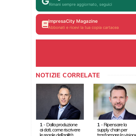
Rimani sempre aggiornato, seguici
ImpresaCity Magazine
Abbonati e ricevi la tua copia cartacea
NOTIZIE CORRELATE
1
-
Dalla produzione
1
-
Ripensare la
ai dati, come riscrivere
supply chain per
le regole dell’agilità
trasformare la vision