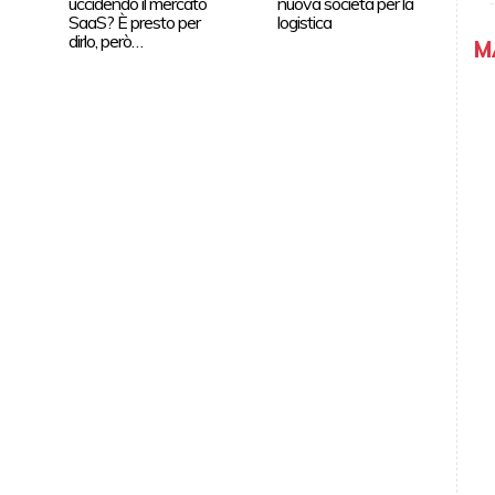
uccidendo il mercato
nuova società per la
SaaS? È presto per
logistica
dirlo, però…
M