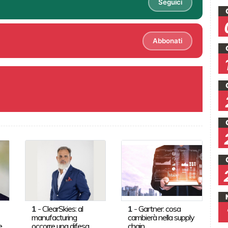
Seguici
Abbonati
1
-
ClearSkies: al
1
-
Gartner: cosa
manufacturing
cambierà nella supply
e
occorre una difesa
chain