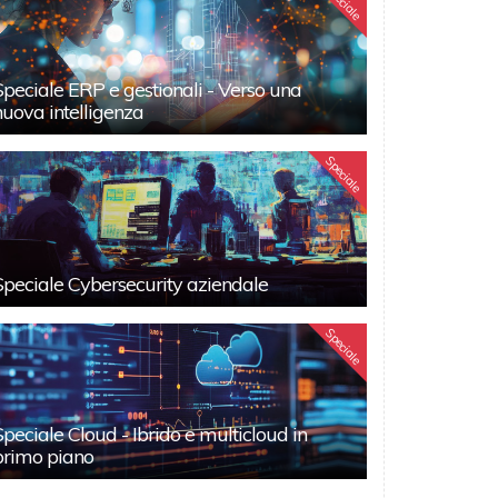
Speciale
Speciale ERP e gestionali - Verso una
nuova intelligenza
Speciale
Speciale Cybersecurity aziendale
Speciale
Speciale Cloud - Ibrido e multicloud in
primo piano