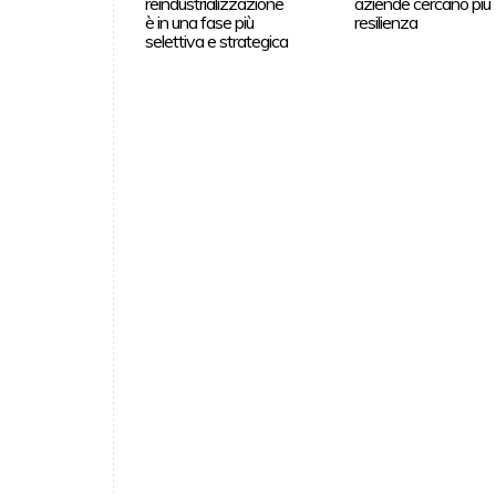
reindustrializzazione
aziende cercano più
è in una fase più
resilienza
selettiva e strategica