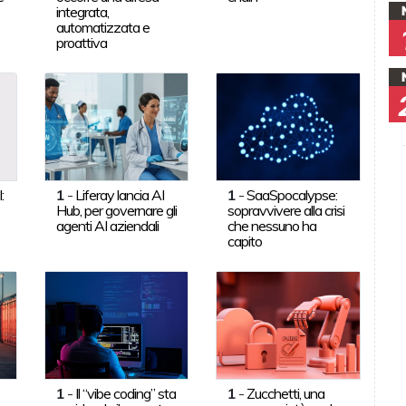
integrata,
automatizzata e
proattiva
:
1
-
Liferay lancia AI
1
-
SaaSpocalypse:
Hub, per governare gli
sopravvivere alla crisi
agenti AI aziendali
che nessuno ha
capito
1
-
Il “vibe coding” sta
1
-
Zucchetti, una