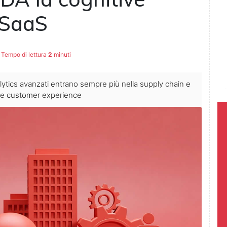
 SaaS
Tempo di lettura
2
minuti
nalytics avanzati entrano sempre più nella supply chain e
liore customer experience