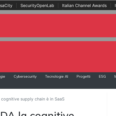
saCity
|
SecurityOpenLab
|
Italian Channel Awards
|
Awards
|
...
gie
Cybersecurity
Tecnologie AI
Progetti
ESG
cognitive supply chain è in SaaS
DA la cognitive