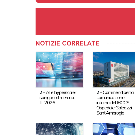
NOTIZIE CORRELATE
2
-
AI e hyperscaler
2
-
Commend per la
spingono il mercato
comunicazione
IT 2026
interna del IRCCS
Ospedale Galeazzi -
Sant’Ambrogio