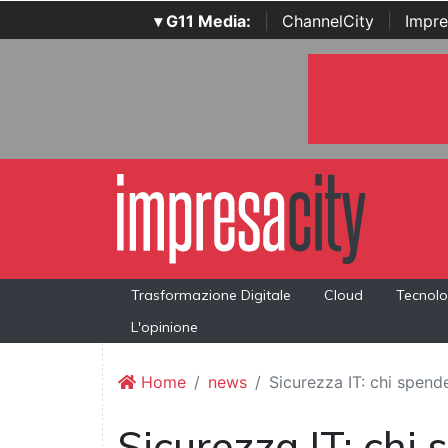
▾ G11 Media:
|
ChannelCity
|
Impre
Trasformazione Digitale
Cloud
Tecnolo
L'opinione
Home
news
Sicurezza IT: chi spen
Sicurezza IT: chi