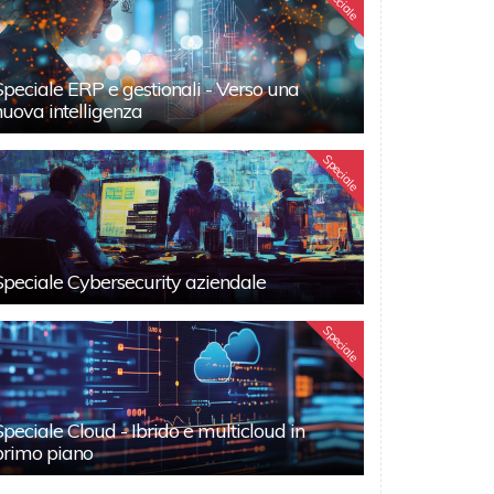
Speciale
Speciale ERP e gestionali - Verso una
nuova intelligenza
Speciale
Speciale Cybersecurity aziendale
Speciale
Speciale Cloud - Ibrido e multicloud in
primo piano