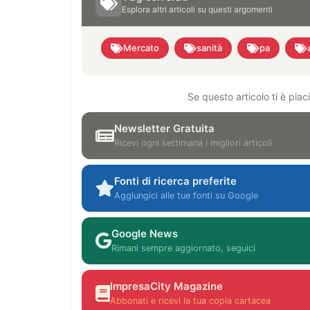
Esplora altri articoli su questi argomenti
Mercato
sanità
pa
Se questo articolo ti è pia
Newsletter Gratuita
Ricevi ogni settimana i migliori articoli
Fonti di ricerca preferite
Aggiungici alle tue fonti su Google
Google News
Rimani sempre aggiornato, seguici
ImpresaCity Magazine
Abbonati e ricevi la tua copia cartacea