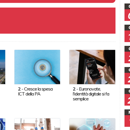
2
-
Cresce la spesa
2
-
Euronovate,
ICT della PA
l'identità digitale si fa
semplice