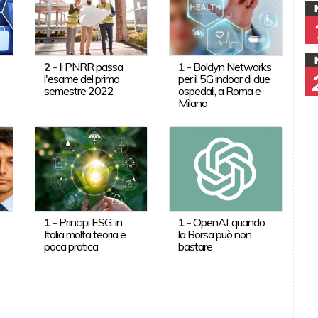
2
-
Il PNRR passa
1
-
Boldyn Networks
l'esame del primo
per il 5G indoor di due
semestre 2022
ospedali, a Roma e
Milano
1
-
Principi ESG: in
1
-
OpenAI: quando
Italia molta teoria e
la Borsa può non
poca pratica
bastare