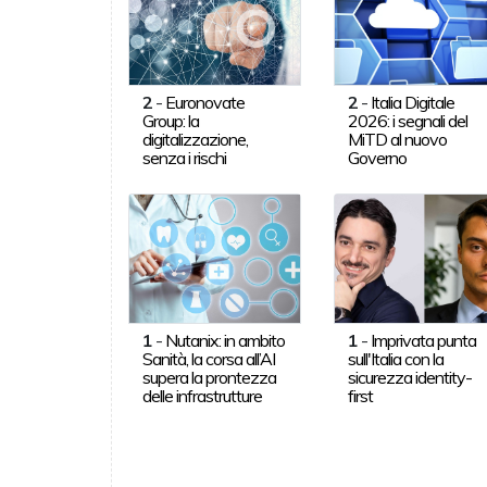
2
-
Euronovate
2
-
Italia Digitale
Group: la
2026: i segnali del
digitalizzazione,
MiTD al nuovo
senza i rischi
Governo
1
-
Nutanix: in ambito
1
-
Imprivata punta
Sanità, la corsa all’AI
sull'Italia con la
supera la prontezza
sicurezza identity-
delle infrastrutture
first