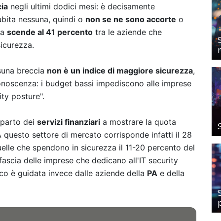
ia
negli ultimi dodici mesi: è decisamente
bita nessuna, quindi o
non se ne sono accorte
o
ta
scende al 41 percento
tra le aziende che
icurezza.
ssuna breccia
non è un indice di maggiore sicurezza
,
onoscenza: i budget bassi impediscono alle imprese
ity posture".
mparto dei
servizi finanziari
a mostrare la quota
 questo settore di mercato corrisponde infatti il 28
uelle che spendono in sicurezza il 11-20 percento del
fascia delle imprese che dedicano all'IT security
o è guidata invece dalle aziende della
PA
e della