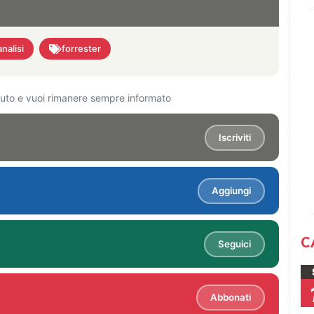
analisi
forrester
ciuto e vuoi rimanere sempre informato
Iscriviti
Aggiungi
C
Seguici
Abbonati