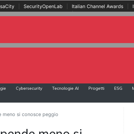
saCity
|
SecurityOpenLab
|
Italian Channel Awards
|
Awards
|
...
gie
Cybersecurity
Tecnologie AI
Progetti
ESG
de meno si conosce peggio
 spende meno si