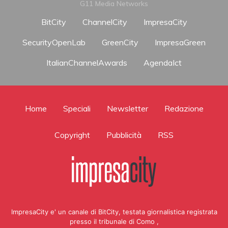
G11 Media Networks
BitCity
ChannelCity
ImpresaCity
SecurityOpenLab
GreenCity
ImpresaGreen
ItalianChannelAwards
AgendaIct
Home
Speciali
Newsletter
Redazione
Copyright
Pubblicità
RSS
ImpresaCity e' un canale di BitCity, testata giornalistica registrata
presso il tribunale di Como ,