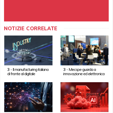
NOTIZIE CORRELATE
3
-
Il manufacturing italiano
3
-
Mecspe guarda a
di fronte al digitale
innovazione ed elettronica