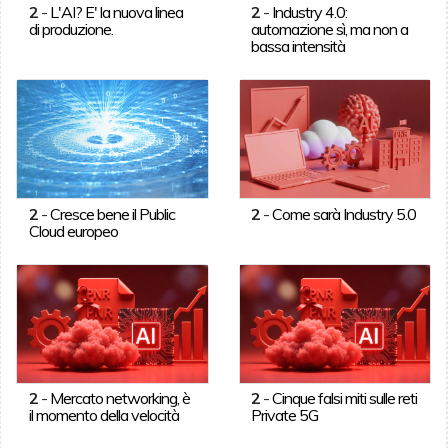
2
-
L'AI? E' la nuova linea
2
-
Industry 4.0:
di produzione.
automazione sì, ma non a
bassa intensità
2
-
Cresce bene il Public
2
-
Come sarà Industry 5.0
Cloud europeo
2
-
Mercato networking, è
2
-
Cinque falsi miti sulle reti
il momento della velocità
Private 5G