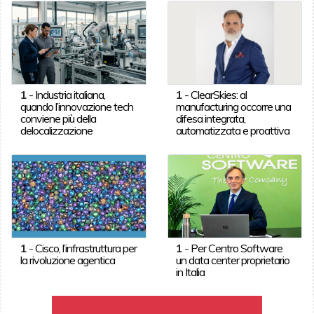
1
-
Industria italiana,
1
-
ClearSkies: al
quando l’innovazione tech
manufacturing occorre una
conviene più della
difesa integrata,
delocalizzazione
automatizzata e proattiva
1
-
Cisco, l’infrastruttura per
1
-
Per Centro Software
la rivoluzione agentica
un data center proprietario
in Italia