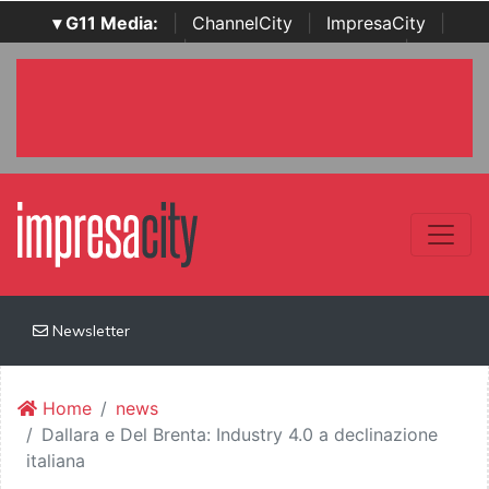
▾ G11 Media:
|
ChannelCity
|
ImpresaCity
|
SecurityOpenLab
|
Italian Channel Awards
|
Italian
Project Awards
|
Italian Security Awards
|
...
Newsletter
Home
news
Dallara e Del Brenta: Industry 4.0 a declinazione
italiana