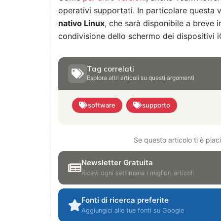
operativi supportati. In particolare questa
nativo Linux
, che sarà disponibile a breve 
condivisione dello schermo dei dispositivi i
Tag correlati
Esplora altri articoli su questi argomenti
software
supporto
Se questo articolo ti è pia
Newsletter Gratuita
Ricevi ogni settimana i migliori articoli
Fonti di ricerca preferite
Aggiungici alle tue fonti su Google