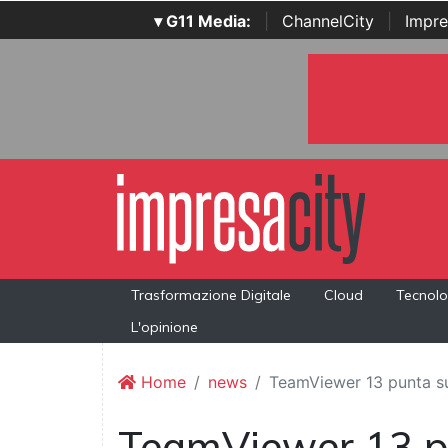
▾ G11 Media:
|
ChannelCity
|
Impre
Trasformazione Digitale
Cloud
Tecnolo
L'opinione
Home
news
TeamViewer 13 punta sul
TeamViewer 13 pu