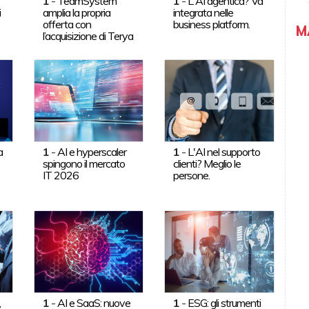
1
-
TeamSystem
1
-
L'AI agentica? Va
i
amplia la propria
integrata nelle
offerta con
business platform.
M
l’acquisizione di Terya
a
1
-
AI e hyperscaler
1
-
L'AI nel supporto
spingono il mercato
clienti? Meglio le
IT 2026
persone.
,
1
-
AI e SaaS: nuove
1
-
ESG: gli strumenti