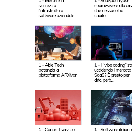
1
-
Mettere in
1
-
SaaSpocalypse:
sicurezza
sopravvivere alla cris
l’infrastruttura
che nessuno ha
software aziendale
capito
1
-
Able Tech
1
-
Il “vibe coding” st
potenzia la
uccidendo il mercato
piattaforma ARXivar
SaaS? È presto per
dirlo, però…
1
-
Canon: il servizio
1
-
Software italiano