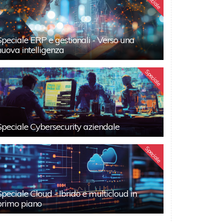
Speciale
Speciale ERP e gestionali - Verso una
nuova intelligenza
Speciale
Speciale Cybersecurity aziendale
Speciale
Speciale Cloud - Ibrido e multicloud in
primo piano