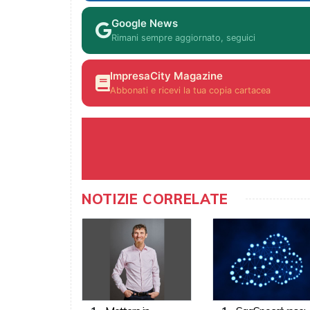
Google News
Rimani sempre aggiornato, seguici
ImpresaCity Magazine
Abbonati e ricevi la tua copia cartacea
NOTIZIE CORRELATE