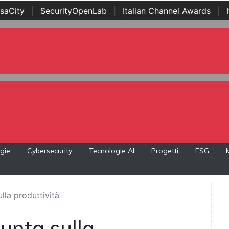
saCity
|
SecurityOpenLab
|
Italian Channel Awards
|
Awards
|
...
gie
Cybersecurity
Tecnologie AI
Progetti
ESG
la produttività
nta sulla