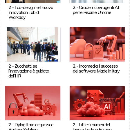
2
-
Il co-design nel nuovo
2
-
Oracle, nuovi agenti AI
Innovation Lab di
per le Risorse Umane
Workday
2
-
Zucchetti, se
2
-
Incomedia: il successo
l’innovazione è guidata
del software Made in Italy
dall’HR
2
-
Dylog Italia acquisisce
2
-
Littler: i numeri del
Partner Solution
lavoro ibrido in Europa