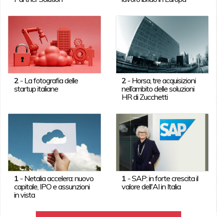
2
-
La fotografia delle
2
-
Horsa, tre acquisizioni
startup italiane
nell’ambito delle soluzioni
HR di Zucchetti
1
-
Netalia accelera: nuovo
1
-
SAP: in forte crescita il
capitale, IPO e assunzioni
valore dell'AI in Italia
in vista