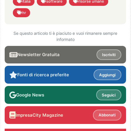
italia
software
risorse umane
hr
Se questo articolo ti è piaciuto e vuoi rimanere sempre
informato
Newsletter Gratuita
Iscriviti
Fonti di ricerca preferite
Aggiungi
Google News
Seguici
ImpresaCity Magazine
Abbonati