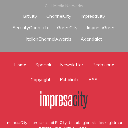
G11 Media Networks
BitCity
ChannelCity
ImpresaCity
SecurityOpenLab
GreenCity
ImpresaGreen
ItalianChannelAwards
AgendaIct
Home
Speciali
Newsletter
Redazione
Copyright
Pubblicità
RSS
ImpresaCity e' un canale di BitCity, testata giornalistica registrata