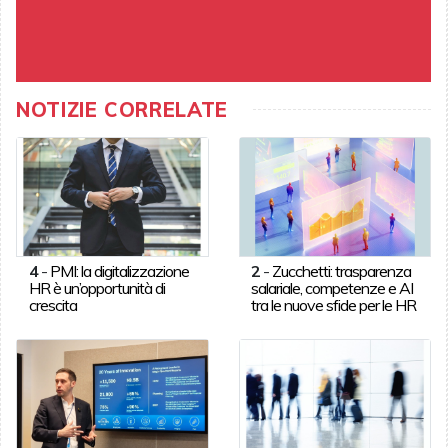
NOTIZIE CORRELATE
4
-
PMI: la digitalizzazione
2
-
Zucchetti: trasparenza
HR è un’opportunità di
salariale, competenze e AI
crescita
tra le nuove sfide per le HR