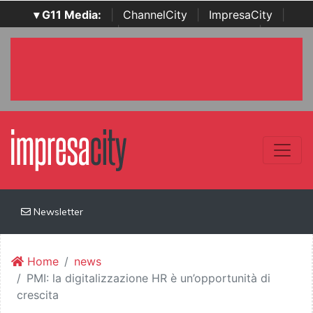
▾ G11 Media:
|
ChannelCity
|
ImpresaCity
|
SecurityOpenLab
|
Italian Channel Awards
|
Italian
Project Awards
|
Italian Security Awards
|
...
Newsletter
Home
news
PMI: la digitalizzazione HR è un’opportunità di
crescita