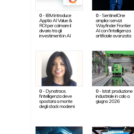
0
-
IBM introduce
0
-
SentinelOne
Apptio AI Value &
amplia i servizi
ROI per colmare il
Wayfinder Frontier
divario tra gli
AI con l'intelligenza
investimenti in AI
artificiale avanzata
0
-
Dynatrace,
0
-
Istat: produzione
l'intelligenza deve
industriale in calo a
spostarsi a monte
giugno 2026
degli stack moderni