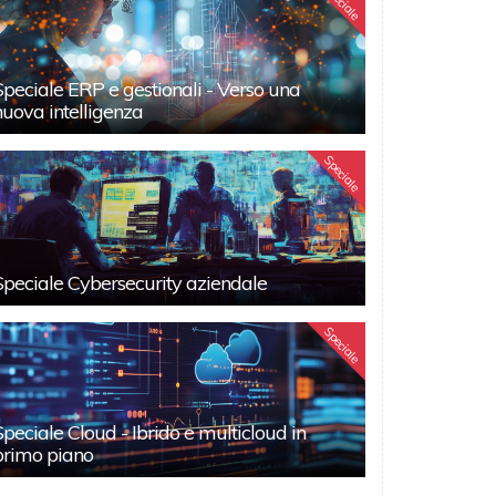
Speciale
Speciale ERP e gestionali - Verso una
nuova intelligenza
Speciale
Speciale Cybersecurity aziendale
Speciale
Speciale Cloud - Ibrido e multicloud in
primo piano