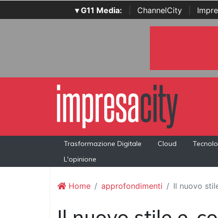
▾ G11 Media:
|
ChannelCity
|
Impre
Trasformazione Digitale
Cloud
Tecnolo
L'opinione
Home
approfondimenti
Il nuovo sti
Il nuovo stile e-