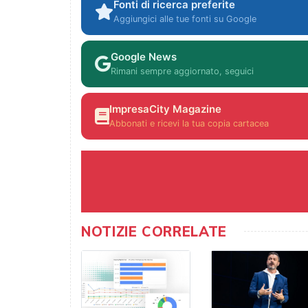
Fonti di ricerca preferite
Aggiungici alle tue fonti su Google
Google News
Rimani sempre aggiornato, seguici
ImpresaCity Magazine
Abbonati e ricevi la tua copia cartacea
NOTIZIE CORRELATE