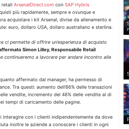
 retail
ArsenalDirect.com
con
SAP Hybris
acquisti più rapidamente, sempre e ovunque e
ora acquistare i kit Arsenal, divise da allenamento e
te: euro, dollaro USA, dollaro australiano e sterlina.
 ci permette di offrire un’esperienza di acquisto
affermato Simon Lilley, Responsabile Retail
ici e continueremo a lavorare per andare incontro alle
 quanto affermato dal manager, ha permesso di
ance. Tra questi: a
umento dell’86% delle transazioni
le vendite, i
ncremento del 48% delle vendite al di
ei tempi di caricamento delle pagine.
i interagire con i clienti indipendentemente da dove
Aiuta inoltre le aziende a conoscere i clienti in ogni