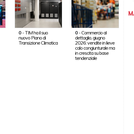
M
0
-
TIM ha il suo
0
-
Commercio al
nuovo Piano di
dettaglio, giugno
Transizione Climatica
2026: vendite in lieve
calo congiunturale ma
in crescita su base
tendenziale