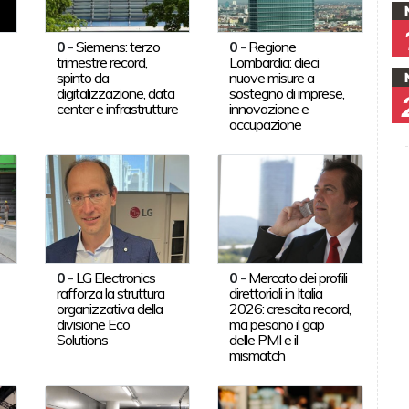
0
-
Siemens: terzo
0
-
Regione
trimestre record,
Lombardia: dieci
spinto da
nuove misure a
digitalizzazione, data
sostegno di imprese,
center e infrastrutture
innovazione e
occupazione
0
-
LG Electronics
0
-
Mercato dei profili
rafforza la struttura
direttoriali in Italia
organizzativa della
2026: crescita record,
divisione Eco
ma pesano il gap
Solutions
delle PMI e il
mismatch