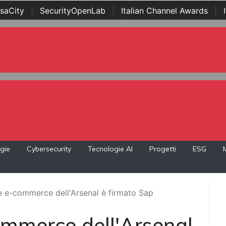
saCity
|
SecurityOpenLab
|
Italian Channel Awards
|
Awards
|
...
gie
Cybersecurity
Tecnologie AI
Progetti
ESG
le e-commerce dell'Arsenal è firmato Sap
commerce dell'Arsenal