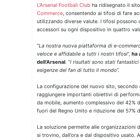
L
’
Arsenal Football Club
ha ridisegnato il sito
Commerce
, consentendo ai tifosi di fare 
utilizzando diverse valute.
I tifosi possono 
accessori su ogni dispositivo in quattro valu
“
La nostra nuova piattaforma di e-commerce
veloce e affidabile a tutti i nostri tifosi
”,
ha 
dell’Arsenal
. “
I risultati sono stati fantast
esigenze dei fan di tutto il mondo
”.
La configurazione del nuovo sito, secondo
raggiungere importanti obiettivi di perform
da mobile, a
umento complessivo del 42% del
fuori del Regno Unito e r
iduzione del 57% d
La soluzione
permette alle organizzazioni d
si trovino, dall’ora e dal dispositivo usato. 