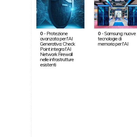
0
-
Protezione
0
-
Samsung: nuove
avanzata per l'AI
tecnologie di
Generativa: Check
memoria per l'AI
Point integra l'AI
Network Firewall
nelle infrastrutture
esistenti