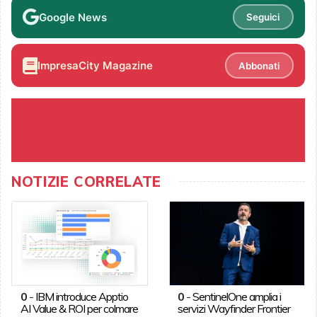
Google News
Seguici
ImpresaCity Magazine
Abbonati
NOTIZIE CORRELATE
0
-
IBM introduce Apptio
0
-
SentinelOne amplia i
AI Value & ROI per colmare
servizi Wayfinder Frontier