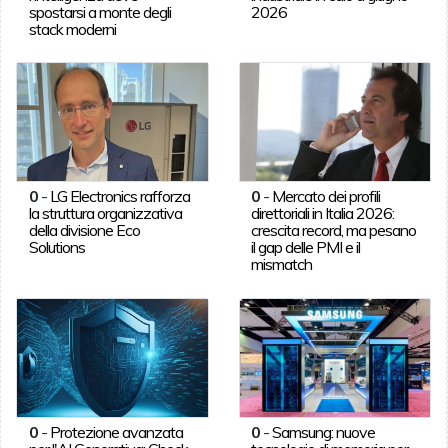
spostarsi a monte degli
2026
stack moderni
0
-
LG Electronics rafforza
0
-
Mercato dei profili
la struttura organizzativa
direttoriali in Italia 2026:
della divisione Eco
crescita record, ma pesano
Solutions
il gap delle PMI e il
mismatch
0
-
Protezione avanzata
0
-
Samsung: nuove