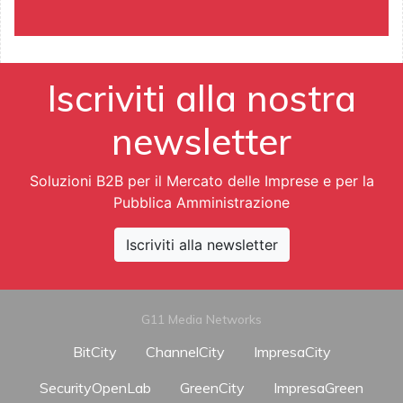
Iscriviti alla nostra
newsletter
Soluzioni B2B per il Mercato delle Imprese e per la
Pubblica Amministrazione
Iscriviti alla newsletter
G11 Media Networks
BitCity
ChannelCity
ImpresaCity
SecurityOpenLab
GreenCity
ImpresaGreen