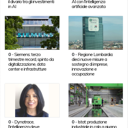
il divario tra gli investimenti
AI con l'intelligenza
in AI
artificiale avanzata
0
-
Siemens: terzo
0
-
Regione Lombardia:
trimestre record, spinto da
dieci nuove misure a
digitalizzazione, data
sostegno di imprese,
center e infrastrutture
innovazione e
occupazione
0
-
Dynatrace,
0
-
Istat: produzione
l'intelligenza deve
industriale in calo a giugno