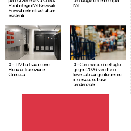
per l'AI Generativa: Check
tecnologie di memoria per
Point integra l'AI Network
l'AI
Firewall nelle infrastrutture
esistenti
0
-
TIM ha il suo nuovo
0
-
Commercio al dettaglio,
Piano di Transizione
giugno 2026: vendite in
Climatica
lieve calo congiunturale ma
in crescita su base
tendenziale