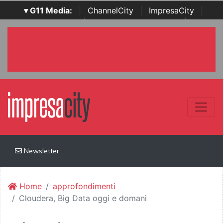
▾ G11 Media:
|
ChannelCity
|
ImpresaCity
|
SecurityOpenLab
|
Italian Channel Awards
|
Italian
Project Awards
|
Italian Security Awards
|
...
Newsletter
Home
approfondimenti
Cloudera, Big Data oggi e domani