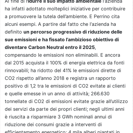
Al fine di r
idurre il suo impatto ambientale
l‘azienda
ha infatti adottato molteplici iniziative per contribuire
a promuovere la tutela dell’ambiente. E Perrino cita
alcuni esempi. A partire dal fatto che l‘azienda ha
definito
un percorso progressivo di riduzione delle
sue emissioni e ha fissato l’ambizioso obiettivo di
diventare Carbon Neutral entro il 2025
,
compensando le emissioni non eliminabili. E ancora
dal 2015 acquista il 100% di energia elettrica da fonti
rinnovabili; ha ridotto del 41% le emissioni dirette di
CO2 rispetto all’anno 2018 e registra un rapporto
positivo di 1,2 tra le emissioni di CO2 evitate ai clienti
e quelle emesse in un anno di attività; 266.630
tonnellate di CO2 di emissioni evitate grazie all’utilizzo
dei servizi da parte dei propri clienti; negli ultimi anni
è riuscita a risparmiare 3 GWh nominali annui di
riduzione dei consumi grazie a interventi di
efficientamento energetico; 4 mila alberi piantati in