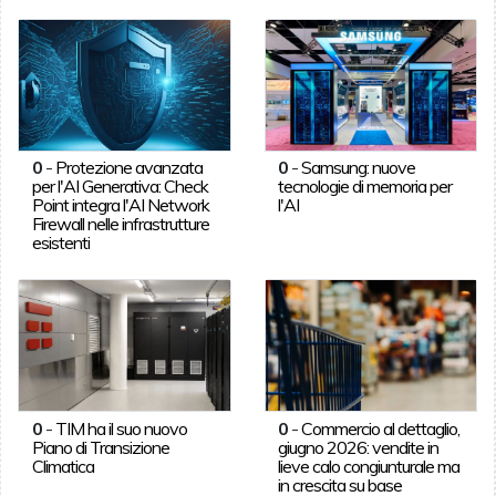
0
-
Protezione avanzata
0
-
Samsung: nuove
per l'AI Generativa: Check
tecnologie di memoria per
Point integra l'AI Network
l'AI
Firewall nelle infrastrutture
esistenti
0
-
TIM ha il suo nuovo
0
-
Commercio al dettaglio,
Piano di Transizione
giugno 2026: vendite in
Climatica
lieve calo congiunturale ma
in crescita su base