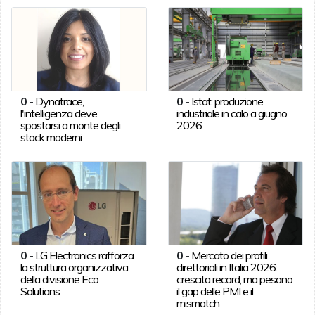
0
-
Dynatrace,
0
-
Istat: produzione
l'intelligenza deve
industriale in calo a giugno
spostarsi a monte degli
2026
stack moderni
0
-
LG Electronics rafforza
0
-
Mercato dei profili
la struttura organizzativa
direttoriali in Italia 2026:
della divisione Eco
crescita record, ma pesano
Solutions
il gap delle PMI e il
mismatch