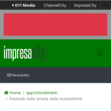
▾ G11 Media:
|
ChannelCity
|
ImpresaCity
|
SecurityOpenLab
|
Italian Channel Awards
|
Italian
Project Awards
|
Italian Security Awards
|
...
Newsletter
Home
approfondimenti
Fastweb sulla strada della sostenibilità