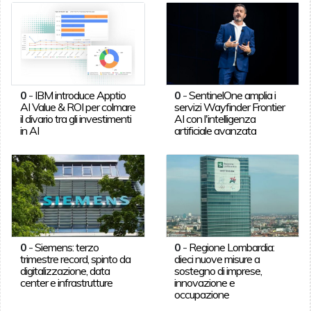
0
-
IBM introduce Apptio
0
-
SentinelOne amplia i
AI Value & ROI per colmare
servizi Wayfinder Frontier
il divario tra gli investimenti
AI con l'intelligenza
in AI
artificiale avanzata
0
-
Siemens: terzo
0
-
Regione Lombardia:
trimestre record, spinto da
dieci nuove misure a
digitalizzazione, data
sostegno di imprese,
center e infrastrutture
innovazione e
occupazione