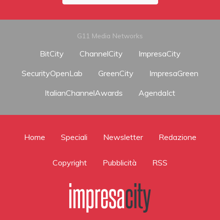
G11 Media Networks
BitCity
ChannelCity
ImpresaCity
SecurityOpenLab
GreenCity
ImpresaGreen
ItalianChannelAwards
AgendaIct
Home
Speciali
Newsletter
Redazione
Copyright
Pubblicità
RSS