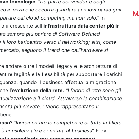
uove tecnologie
.
“Da parte dei vendor e degli
i coscienza che occorre guardare ai nuovi paradigmi
M
a partire dal cloud computing ma non solo.”
In
più crescente sull
’infrastruttura data center più in
nte sempre più parlare di Software Defined
l loro baricentro verso il networking; altri, come
ercato, seguono il trend che dall’hardware si
re andare oltre i modelli legacy e le architetture di
ire l’agilità e la flessibilità per supportare i carichi
guenza, quando il business effettua la migrazione
che l
’evoluzione della rete.
“I fabric di rete sono gli
irtualizzazione e il cloud. Attraverso la combinazione
ncora più elevate, i fabric rappresentano il
tiene.
ossa
?
“Incrementare le competenze di tutta la filiera
iù consulenziale e orientata al business”.
E da
ento propellente per generare maggiori