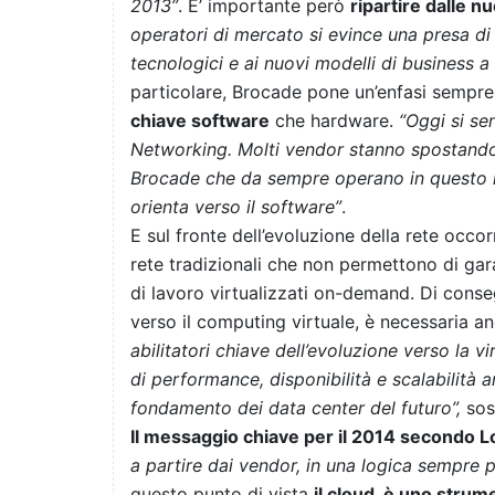
2013”
. E’ importante però
ripartire dalle n
operatori di mercato si evince una presa d
tecnologici e ai nuovi modelli di business 
particolare, Brocade pone un’enfasi sempre 
chiave software
che hardware.
“Oggi si se
Networking. Molti vendor stanno spostando i
Brocade che da sempre operano in questo m
orienta verso il software”
.
E sul fronte dell’evoluzione della rete occor
rete tradizionali che non permettono di garant
di lavoro virtualizzati on-demand. Di conse
verso il computing virtuale, è necessaria an
abilitatori chiave dell’evoluzione verso la v
di performance, disponibilità e scalabilità a
fondamento dei data center del futuro”,
sos
Il messaggio chiave per il 2014 secondo L
a partire dai vendor, in una logica sempre p
questo punto di vista
il cloud è uno strum