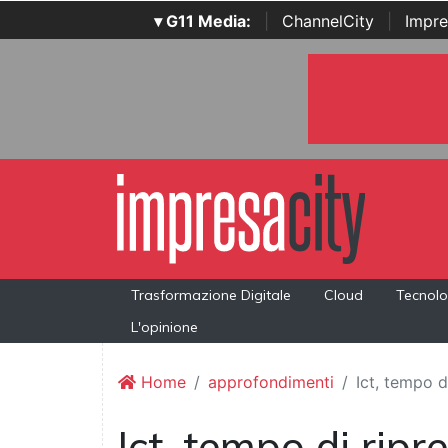
▾ G11 Media:
|
ChannelCity
|
Impre
Trasformazione Digitale
Cloud
Tecnolo
L'opinione
Home
approfondimenti
Ict, tempo d
Ict, tempo di ripr