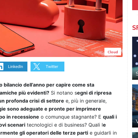
S
Cloud
o bilancio dell’anno per capire come sta
namiche più evidenti?
Si notano s
egni di ripresa
 un profonda crisi di settore
e, più in generale,
gie sono adeguate e pronte per imprimere
po in recessione
o comunque stagnante? E
quali i
ovi scenari
tecnologici e di business? Quali l
e
mente gli operatori delle terze parti
e guidarli in