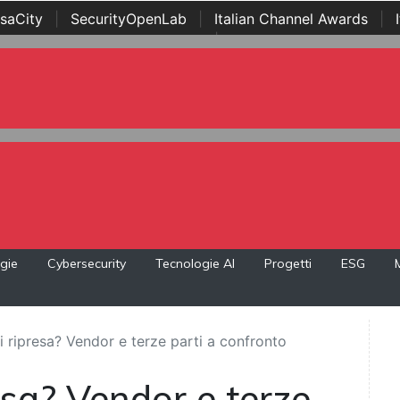
saCity
|
SecurityOpenLab
|
Italian Channel Awards
|
Awards
|
...
gie
Cybersecurity
Tecnologie AI
Progetti
ESG
i ripresa? Vendor e terze parti a confronto
esa? Vendor e terze