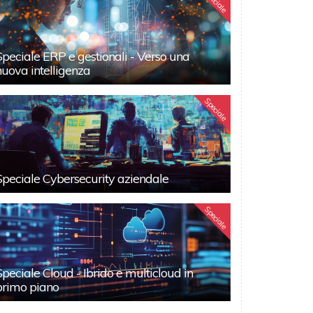
Speciale
Speciale ERP e gestionali - Verso una
nuova intelligenza
Speciale
Speciale Cybersecurity aziendale
Speciale
Speciale Cloud - Ibrido e multicloud in
primo piano