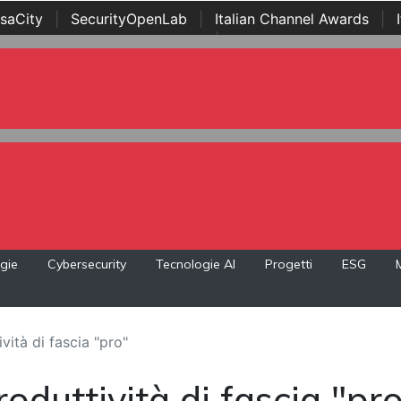
saCity
|
SecurityOpenLab
|
Italian Channel Awards
|
Awards
|
...
gie
Cybersecurity
Tecnologie AI
Progetti
ESG
vità di fascia "pro"
oduttività di fascia "pr