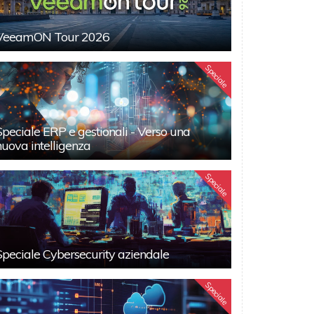
VeeamON Tour 2026
Speciale
Speciale ERP e gestionali - Verso una
nuova intelligenza
Speciale
Speciale Cybersecurity aziendale
Speciale