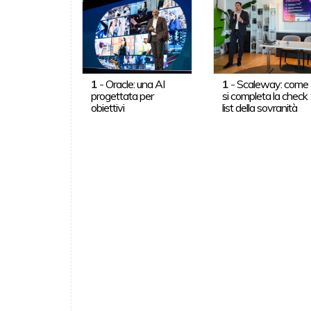
1
-
Oracle: una AI
1
-
Scaleway: come
progettata per
si completa la check
obiettivi
list della sovranità