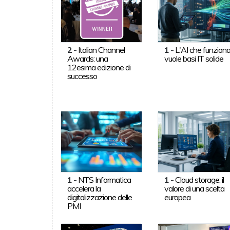
2
-
Italian Channel
1
-
L'AI che funzion
Awards: una
vuole basi IT solide
12esima edizione di
successo
1
-
NTS Informatica
1
-
Cloud storage: il
accelera la
valore di una scelta
digitalizzazione delle
europea
PMI