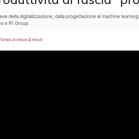
ave della digitalizzazione, dalla progettazione al machine learnin
es e R1 Group.
Tempo di lettura
2
minuti