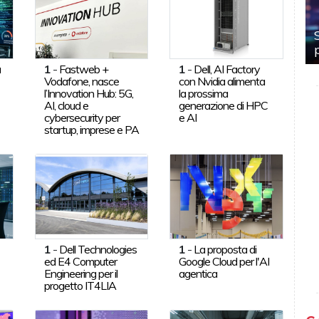
a
1
-
Fastweb +
1
-
Dell, AI Factory
Vodafone, nasce
con Nvidia alimenta
l’Innovation Hub: 5G,
la prossima
AI, cloud e
generazione di HPC
cybersecurity per
e AI
startup, imprese e PA
1
-
Dell Technologies
1
-
La proposta di
ed E4 Computer
Google Cloud per l'AI
Engineering per il
agentica
progetto IT4LIA