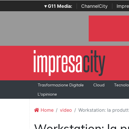
▾ G11 Media:
|
ChannelCity
|
Impre
Trasformazione Digitale
Cloud
Tecnolo
L'opinione
Home
video
Workstation: la produtti
Workstation: la pr