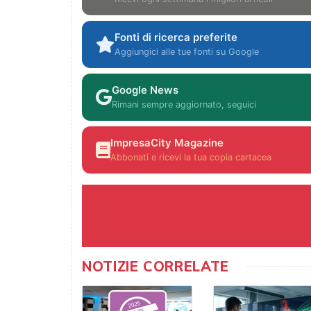
Fonti di ricerca preferite
Aggiungici alle tue fonti su Google
Google News
Rimani sempre aggiornato, seguici
ImpresaCity Magazine
Abbonati e ricevi la tua copia cartacea
NOTIZIE CORRELATE