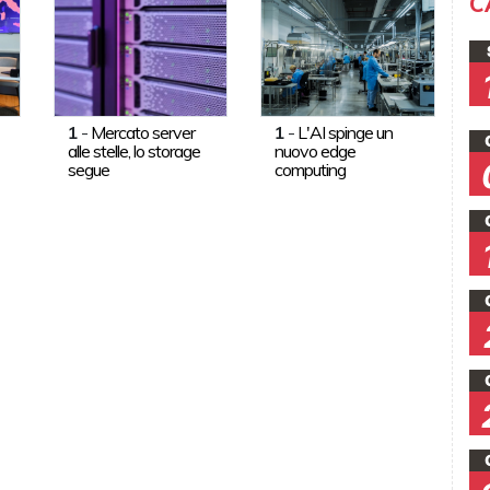
C
1
-
Mercato server
1
-
L'AI spinge un
alle stelle, lo storage
nuovo edge
segue
computing