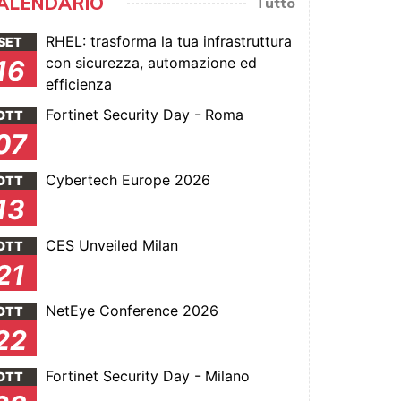
ALENDARIO
Tutto
RHEL: trasforma la tua infrastruttura
SET
con sicurezza, automazione ed
16
efficienza
Fortinet Security Day - Roma
OTT
07
Cybertech Europe 2026
OTT
13
CES Unveiled Milan
OTT
21
NetEye Conference 2026
OTT
22
Fortinet Security Day - Milano
OTT