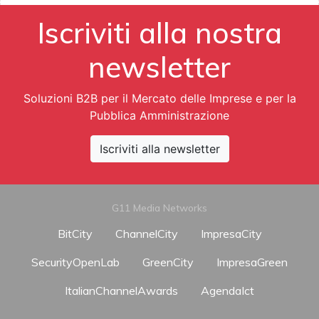
Iscriviti alla nostra
newsletter
Soluzioni B2B per il Mercato delle Imprese e per la
Pubblica Amministrazione
Iscriviti alla newsletter
G11 Media Networks
BitCity
ChannelCity
ImpresaCity
SecurityOpenLab
GreenCity
ImpresaGreen
ItalianChannelAwards
AgendaIct