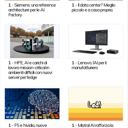
1
-
Siemens: una reference
1
-
Il data center? Meglio
architecture per le AI
piccolo e a casa propria.
Factory
1
-
HPE, AI e carichi di
1
-
Lenovo, l’AI per il
lavoro mission-critical in
manufatturiero
ambienti difficili con nuovi
server per l’edge
1
-
F5 e Nvidia, nuove
1
-
Mistral AI rafforza la