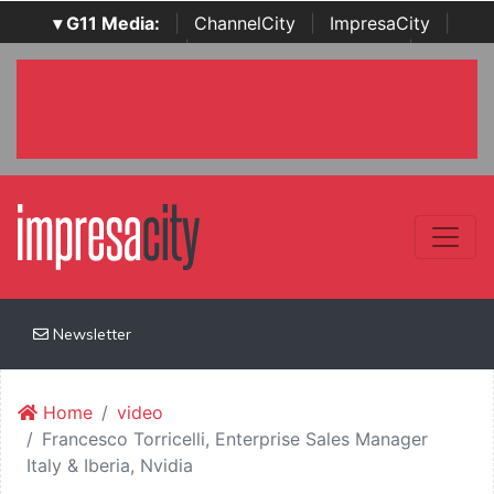
▾ G11 Media:
|
ChannelCity
|
ImpresaCity
|
SecurityOpenLab
|
Italian Channel Awards
|
Italian
Project Awards
|
Italian Security Awards
|
...
Newsletter
Home
video
Francesco Torricelli, Enterprise Sales Manager
Italy & Iberia, Nvidia