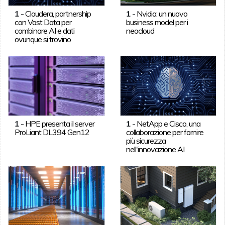
1
-
Cloudera, partnership
1
-
Nvidia: un nuovo
con Vast Data per
business model per i
combinare AI e dati
neocloud
ovunque si trovino
1
-
HPE presenta il server
1
-
NetApp e Cisco, una
ProLiant DL394 Gen12
collaborazione per fornire
più sicurezza
nell'innovazione AI