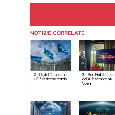
NOTIZIE CORRELATE
2
-
Digital Decade: la
2
-
Red Hat, il futuro
UE è in deciso ritardo
dell’AI è sempre più
‘open’