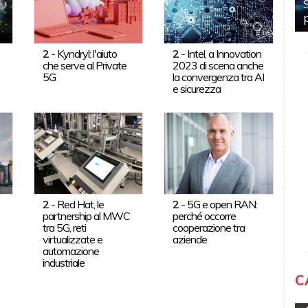
2
-
Kyndryl: l'aiuto
2
-
Intel, a Innovation
che serve al Private
2023 di scena anche
5G
la convergenza tra AI
e sicurezza
2
-
Red Hat, le
2
-
5G e open RAN:
partnership al MWC
perché occorre
tra 5G, reti
cooperazione tra
virtualizzate e
aziende
automazione
industriale
C