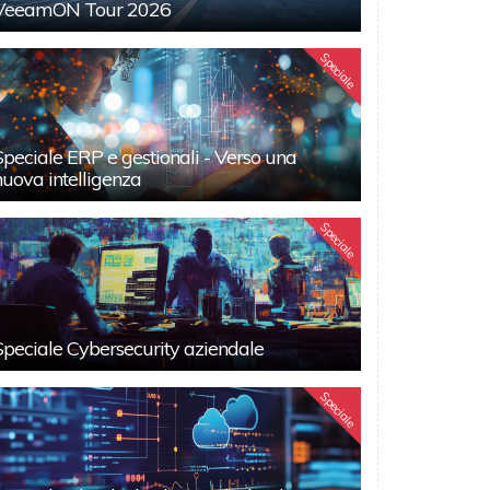
VeeamON Tour 2026
Speciale
Speciale ERP e gestionali - Verso una
nuova intelligenza
Speciale
Speciale Cybersecurity aziendale
Speciale