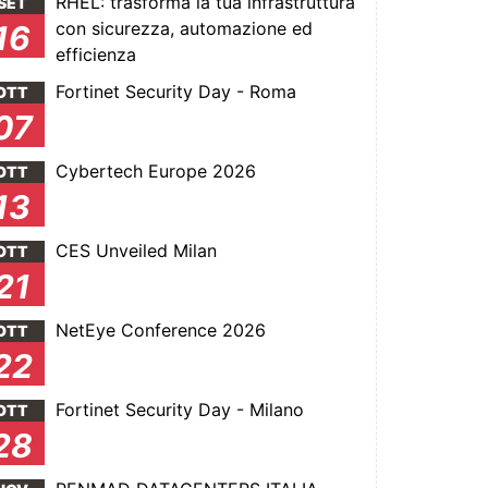
RHEL: trasforma la tua infrastruttura
SET
con sicurezza, automazione ed
16
efficienza
Fortinet Security Day - Roma
OTT
07
Cybertech Europe 2026
OTT
13
CES Unveiled Milan
OTT
21
NetEye Conference 2026
OTT
22
Fortinet Security Day - Milano
OTT
28