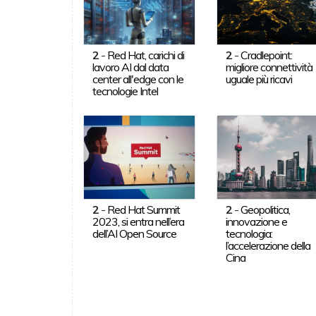
2
-
Red Hat, carichi di
2
-
Cradlepoint:
lavoro AI dal data
migliore connettività
center all'edge con le
uguale più ricavi
tecnologie Intel
2
-
Red Hat Summit
2
-
Geopolitica,
2023, si entra nell’era
innovazione e
dell’AI Open Source
tecnologia:
l’accelerazione della
Cina