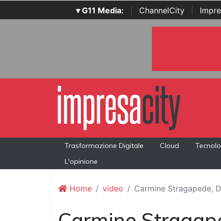
▾ G11 Media:
|
ChannelCity
|
Impre
Trasformazione Digitale
Cloud
Tecnolo
L'opinione
Home
video
Carmine Stragapede, D
Carmine Stragape