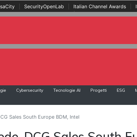
saCity
|
SecurityOpenLab
|
Italian Channel Awards
|
Awards
|
...
gie
Cybersecurity
Tecnologie AI
Progetti
ESG
CG Sales South Europe BDM, Intel
de, DCG Sales South Eu