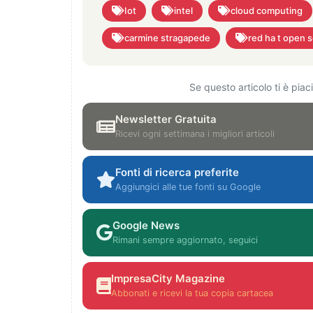
Iot
intel
cloud computing
carmine stragapede
red ha t open 
Se questo articolo ti è pia
Newsletter Gratuita
Ricevi ogni settimana i migliori articoli
Fonti di ricerca preferite
Aggiungici alle tue fonti su Google
Google News
Rimani sempre aggiornato, seguici
ImpresaCity Magazine
Abbonati e ricevi la tua copia cartacea