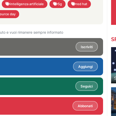
intelligenza artificiale
5g
red hat
source day
ciuto e vuoi rimanere sempre informato
S
Iscriviti
Aggiungi
Seguici
Abbonati