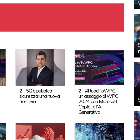
2
-
5G e pubblica
2
-
#RoadToWPC:
sicurezza: una nuova
un assaggio di WPC
frontiera
2024 con Microsoft
Copilot e l'AI
Generativa