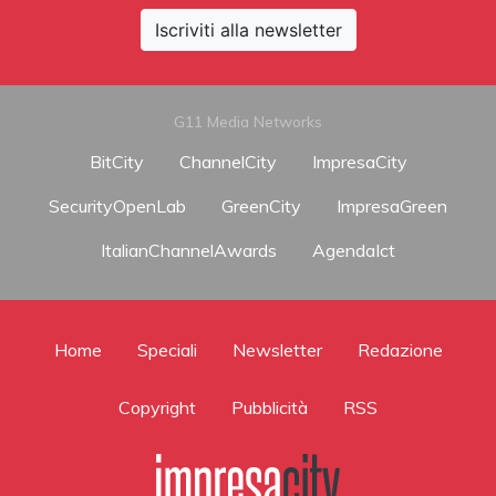
Iscriviti alla newsletter
G11 Media Networks
BitCity
ChannelCity
ImpresaCity
SecurityOpenLab
GreenCity
ImpresaGreen
ItalianChannelAwards
AgendaIct
Home
Speciali
Newsletter
Redazione
Copyright
Pubblicità
RSS