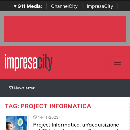
▾ G11 Media:
|
ChannelCity
|
ImpresaCity
|
SecurityOpenLab
|
Italian Channel Awards
|
Italian
Project Awards
|
Italian Security Awards
|
...
Newsletter
TAG: PROJECT INFORMATICA
14-11-2023
Project Informatica, un’acquisizione