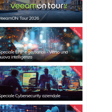
VeeamON Tour 2026
Speciale
Speciale ERP e gestionali - Verso una
nuova intelligenza
Speciale
Speciale Cybersecurity aziendale
Speciali