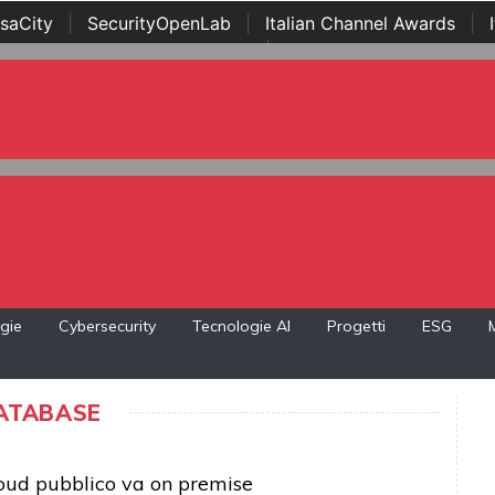
saCity
|
SecurityOpenLab
|
Italian Channel Awards
|
Awards
|
...
gie
Cybersecurity
Tecnologie AI
Progetti
ESG
ATABASE
cloud pubblico va on premise