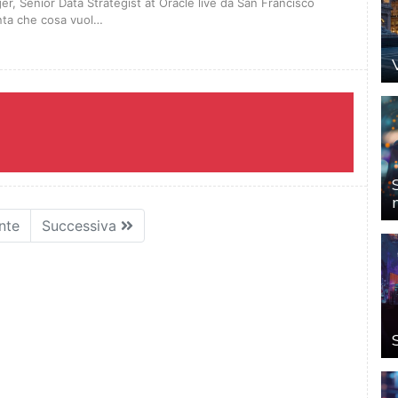
r, Senior Data Strategist at Oracle live da San Francisco
ta che cosa vuol…
nte
Successiva