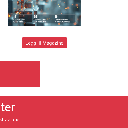
Leggi il Magazine
tter
strazione