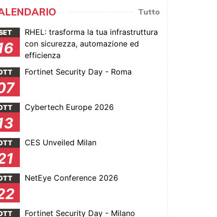
ALENDARIO
Tutto
RHEL: trasforma la tua infrastruttura
SET
con sicurezza, automazione ed
16
efficienza
Fortinet Security Day - Roma
OTT
07
Cybertech Europe 2026
OTT
13
CES Unveiled Milan
OTT
21
NetEye Conference 2026
OTT
22
Fortinet Security Day - Milano
OTT