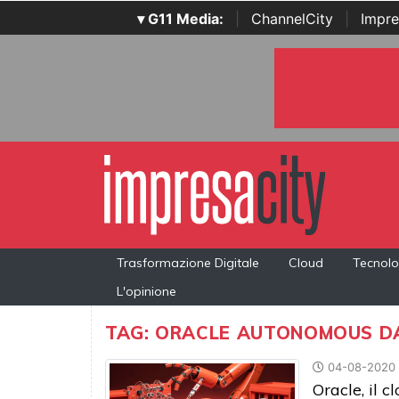
▾ G11 Media:
|
ChannelCity
|
Impre
Trasformazione Digitale
Cloud
Tecnolo
L'opinione
TAG: ORACLE AUTONOMOUS D
04-08-2020
Oracle, il 