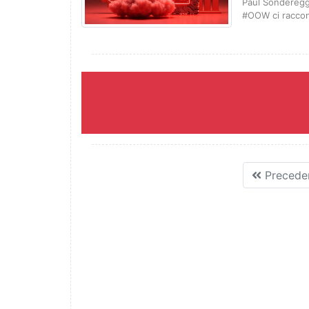
Paul Sonderegge
#OOW ci raccon
Precede