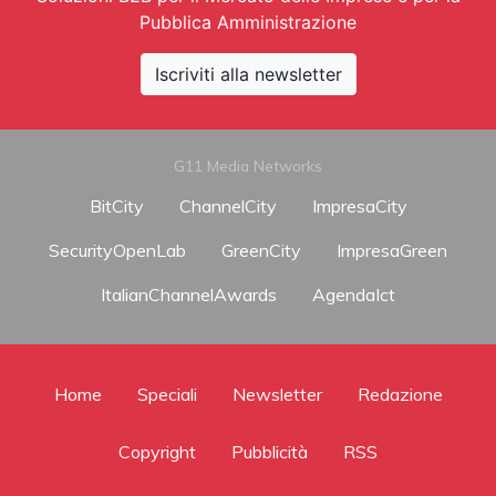
Pubblica Amministrazione
Iscriviti alla newsletter
G11 Media Networks
BitCity
ChannelCity
ImpresaCity
SecurityOpenLab
GreenCity
ImpresaGreen
ItalianChannelAwards
AgendaIct
Home
Speciali
Newsletter
Redazione
Copyright
Pubblicità
RSS