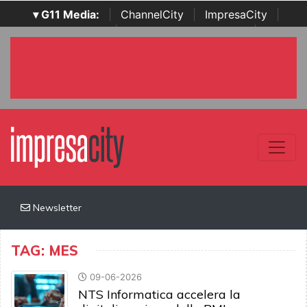
▾ G11 Media:
|
ChannelCity
|
ImpresaCity
|
SecurityOpenLab
|
Italian Channel Awards
|
Italian
Project Awards
|
Italian Security Awards
|
...
Newsletter
TAG: MES
09-06-2026
NTS Informatica accelera la