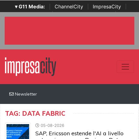
▾ G11 Media:
|
ChannelCity
|
ImpresaCity
|
SecurityOpenLab
|
Italian Channel Awards
|
Italian
Project Awards
|
Italian Security Awards
|
...
Newsletter
TAG: DATA FABRIC
05-08-2026
SAP, Ericsson estende l'AI a livello