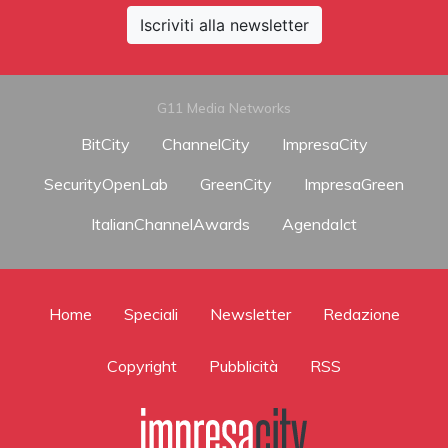
Iscriviti alla newsletter
G11 Media Networks
BitCity
ChannelCity
ImpresaCity
SecurityOpenLab
GreenCity
ImpresaGreen
ItalianChannelAwards
AgendaIct
Home
Speciali
Newsletter
Redazione
Copyright
Pubblicità
RSS