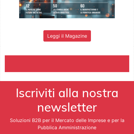
Leggi il Magazine
Iscriviti alla nostra
newsletter
Soluzioni B2B per il Mercato delle Imprese e per la
Pubblica Amministrazione