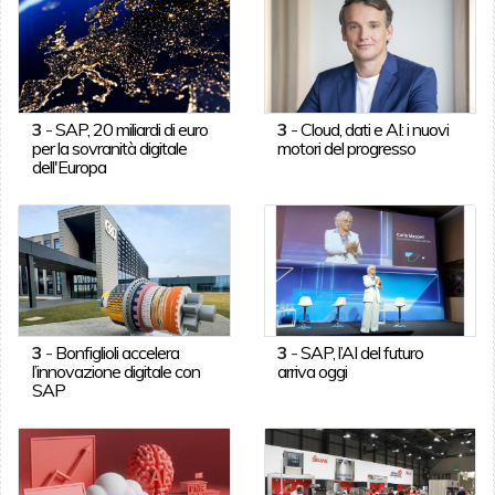
3
-
SAP, 20 miliardi di euro
3
-
Cloud, dati e AI: i nuovi
per la sovranità digitale
motori del progresso
dell'Europa
3
-
Bonfiglioli accelera
3
-
SAP, l’AI del futuro
l’innovazione digitale con
arriva oggi
SAP