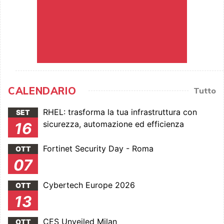
CALENDARIO
Tutto
RHEL: trasforma la tua infrastruttura con
SET
sicurezza, automazione ed efficienza
16
Fortinet Security Day - Roma
OTT
07
Cybertech Europe 2026
OTT
13
CES Unveiled Milan
OTT