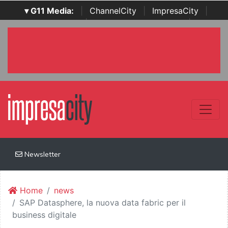
▾ G11 Media:
|
ChannelCity
|
ImpresaCity
|
SecurityOpenLab
|
Italian Channel Awards
|
Italian
Project Awards
|
Italian Security Awards
|
...
Newsletter
Home
news
SAP Datasphere, la nuova data fabric per il
business digitale