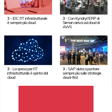
3
-
IDC: l'IT infrastrutturale
3
-
Con Kyndryl l’ERP di
è sempre più cloud
Sirman arriva sul cloud di
AWS
3
-
La spesa per l'IT
3
-
SAP aiuta a puntare
infrastrutturale è spinta dal
sempre più sulle strategie
cloud
cloud-first