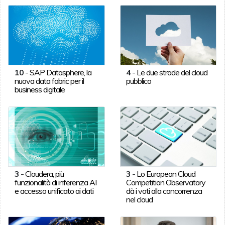
10
-
SAP Datasphere, la
4
-
Le due strade del cloud
nuova data fabric per il
pubblico
business digitale
3
-
Cloudera, più
3
-
Lo European Cloud
funzionalità di inferenza AI
Competition Observatory
e accesso unificato ai dati
dà i voti alla concorrenza
nel cloud