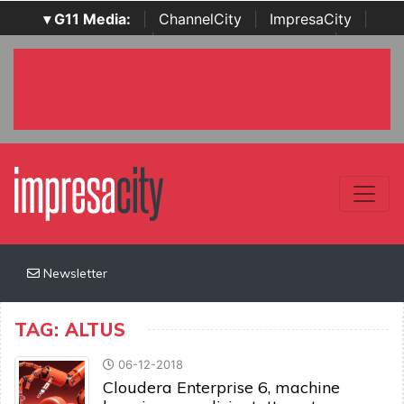
▾ G11 Media:
|
ChannelCity
|
ImpresaCity
|
SecurityOpenLab
|
Italian Channel Awards
|
Italian
Project Awards
|
Italian Security Awards
|
...
Newsletter
TAG: ALTUS
06-12-2018
Cloudera Enterprise 6, machine