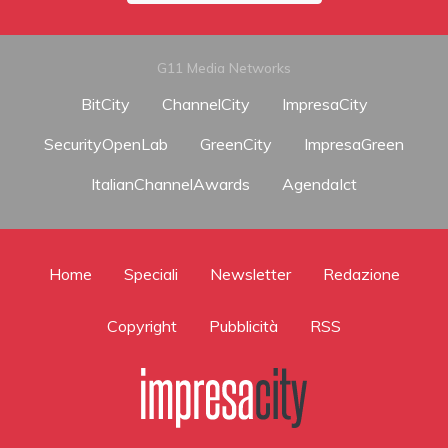
G11 Media Networks
BitCity
ChannelCity
ImpresaCity
SecurityOpenLab
GreenCity
ImpresaGreen
ItalianChannelAwards
AgendaIct
Home
Speciali
Newsletter
Redazione
Copyright
Pubblicità
RSS