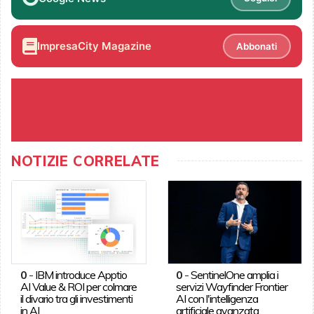
ImpresaCity Magazine
Abbonati
NOTIZIE CORRELATE
0
-
IBM introduce Apptio
0
-
SentinelOne amplia i
AI Value & ROI per colmare
servizi Wayfinder Frontier
il divario tra gli investimenti
AI con l'intelligenza
in AI
artificiale avanzata