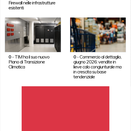
Firewall nelle infrastrutture
esistenti
0
-
TIM ha il suo nuovo
0
-
Commercio al dettaglio,
Piano di Transizione
giugno 2026: vendite in
Climatica
lieve calo congiunturale ma
in crescita su base
tendenziale