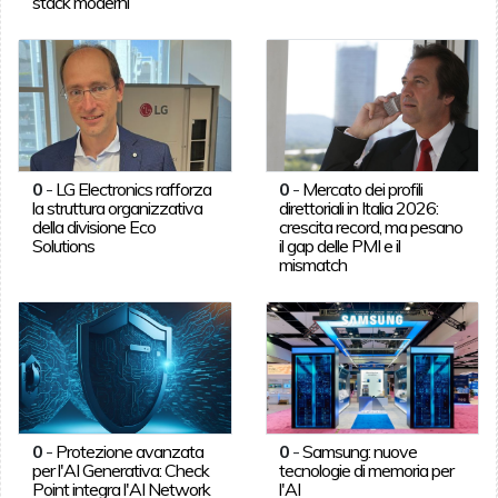
stack moderni
0
-
LG Electronics rafforza
0
-
Mercato dei profili
la struttura organizzativa
direttoriali in Italia 2026:
della divisione Eco
crescita record, ma pesano
Solutions
il gap delle PMI e il
mismatch
0
-
Protezione avanzata
0
-
Samsung: nuove
per l'AI Generativa: Check
tecnologie di memoria per
Point integra l'AI Network
l'AI