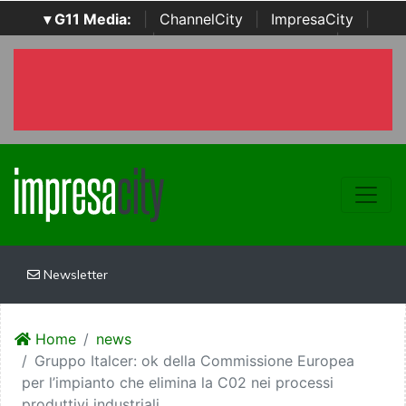
▾ G11 Media:
|
ChannelCity
|
ImpresaCity
|
SecurityOpenLab
|
Italian Channel Awards
|
Italian
Project Awards
|
Italian Security Awards
|
...
Newsletter
Home
news
Gruppo Italcer: ok della Commissione Europea
per l’impianto che elimina la C02 nei processi
produttivi industriali