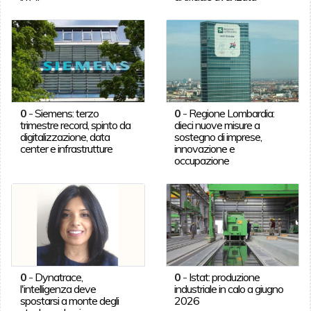
0
-
Siemens: terzo
0
-
Regione Lombardia:
trimestre record, spinto da
dieci nuove misure a
digitalizzazione, data
sostegno di imprese,
center e infrastrutture
innovazione e
occupazione
0
-
Dynatrace,
0
-
Istat: produzione
l'intelligenza deve
industriale in calo a giugno
spostarsi a monte degli
2026