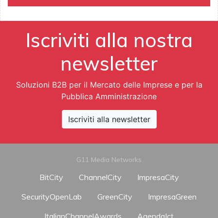
Iscriviti alla nostra
newsletter
Soluzioni B2B per il Mercato delle Imprese e per la
Pubblica Amministrazione
Iscriviti alla newsletter
G11 Media Networks
BitCity
ChannelCity
ImpresaCity
SecurityOpenLab
GreenCity
ImpresaGreen
ItalianChannelAwards
AgendaIct