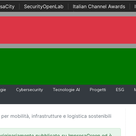
saCity
|
SecurityOpenLab
|
Italian Channel Awards
|
Awards
|
...
gie
Cybersecurity
Tecnologie AI
Progetti
ESG
 per mobilità, infrastrutture e logistica sostenibili
 originariamente pubblicato su ImpresaGreen ed è