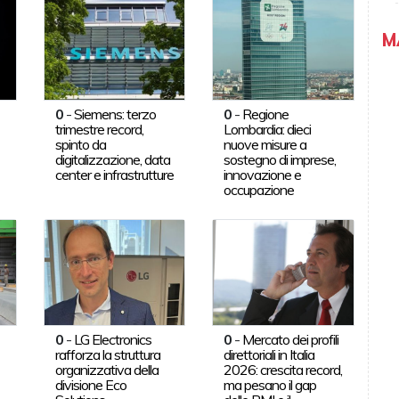
M
0
-
Siemens: terzo
0
-
Regione
trimestre record,
Lombardia: dieci
spinto da
nuove misure a
digitalizzazione, data
sostegno di imprese,
center e infrastrutture
innovazione e
occupazione
0
-
LG Electronics
0
-
Mercato dei profili
rafforza la struttura
direttoriali in Italia
organizzativa della
2026: crescita record,
divisione Eco
ma pesano il gap