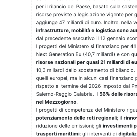
per il rilancio del Paese, basato sulla soste
risorse previste a legislazione vigente per 
aggiunge 47 miliardi di euro. Inoltre, nella 
infrastrutture, mobilità e logistica sono au
dal precedente esecutivo il 12 gennaio scor
I progetti del Ministero si finanziano per
41
Next Generation Eu (40,7 miliardi) e con qu
risorse nazionali per quasi 21 miliardi di e
10,3 miliardi dallo scostamento di bilancio.
quelli europei, ma in alcuni casi finanziano
rispetto al termine del 2026 imposto dal Pn
Salerno-Reggio Calabria. Il
56% delle risors
nel Mezzogiorno
.
I progetti di competenza del Ministero rigua
potenziamento delle reti regionali
; il
rinno
riduzione delle emissioni; gli
investimenti pe
trasporti marittimi
; gli interventi di
digitali