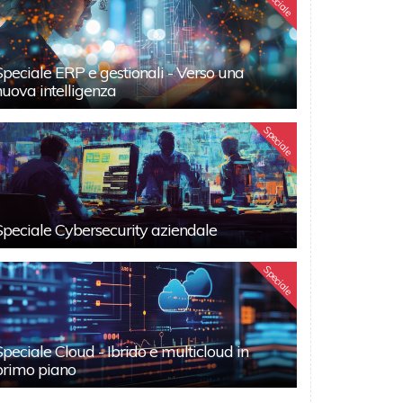
Speciale
Speciale ERP e gestionali - Verso una
nuova intelligenza
Speciale
Speciale Cybersecurity aziendale
Speciale
Speciale Cloud - Ibrido e multicloud in
primo piano