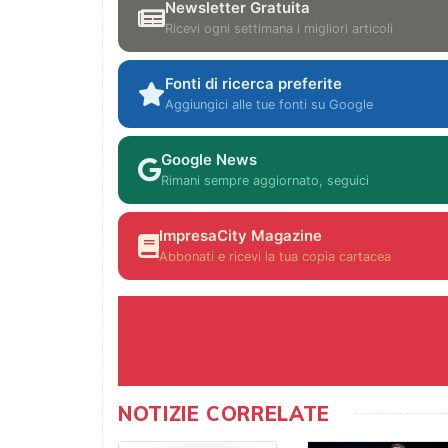
Newsletter Gratuita
Ricevi ogni settimana i migliori articoli
Fonti di ricerca preferite
Aggiungici alle tue fonti su Google
Google News
Rimani sempre aggiornato, seguici
ImpresaCity Magazine
Abbonati e ricevi la tua copia cartacea
NOTIZIE CORRELATE