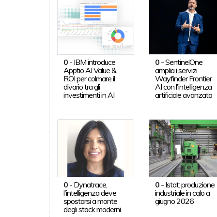
0
-
IBM introduce
0
-
SentinelOne
Apptio AI Value &
amplia i servizi
ROI per colmare il
Wayfinder Frontier
divario tra gli
AI con l'intelligenza
investimenti in AI
artificiale avanzata
0
-
Dynatrace,
0
-
Istat: produzione
l'intelligenza deve
industriale in calo a
spostarsi a monte
giugno 2026
degli stack moderni