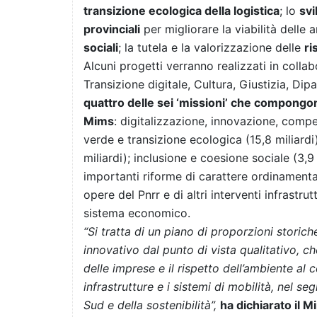
transizione ecologica della logistica
; lo
svi
provinciali
per migliorare la viabilità delle a
sociali
; la tutela e la valorizzazione delle
ri
Alcuni progetti verranno realizzati in collab
Transizione digitale, Cultura, Giustizia, Dipa
quattro delle sei ‘missioni’ che compongo
Mims
: digitalizzazione, innovazione, compet
verde e transizione ecologica (15,8 miliardi)
miliardi); inclusione e coesione sociale (3,9
importanti riforme di carattere ordinamental
opere del Pnrr e di altri interventi infrastrut
sistema economico.
“Si tratta di un piano di proporzioni stori
innovativo dal punto di vista qualitativo, c
delle imprese e il rispetto dell’ambiente al
infrastrutture e i sistemi di mobilità, nel s
Sud e della sostenibilità”,
ha dichiarato il M