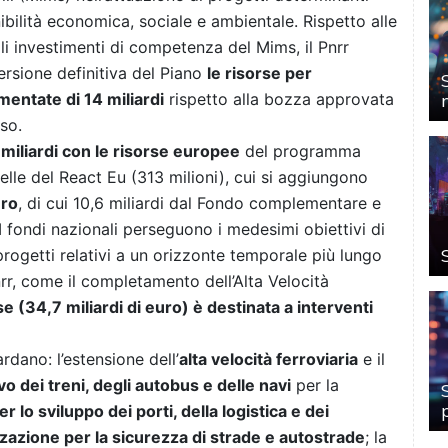
nibilità economica, sociale e ambientale. Rispetto alle
gli investimenti di competenza del Mims, il Pnrr
versione definitiva del Piano
le risorse per
mentate di 14 miliardi
rispetto alla bozza approvata
so.
 miliardi con le risorse europee
del programma
elle del React Eu (313 milioni), cui si aggiungono
uro
, di cui 10,6 miliardi dal Fondo complementare e
 I fondi nazionali perseguono i medesimi obiettivi di
 progetti relativi a un orizzonte temporale più lungo
rr, come il completamento dell’Alta Velocità
e (34,7 miliardi di euro) è destinata a interventi
rdano: l’estensione dell’
alta velocità ferroviaria
e il
vo dei treni, degli autobus e delle navi
per la
r lo sviluppo dei porti, della logistica e dei
zzazione per la sicurezza di strade e autostrade
; la