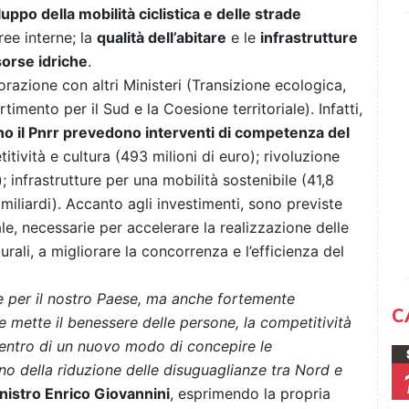
luppo della mobilità ciclistica e delle strade
ree interne; la
qualità dell’abitare
e le
infrastrutture
sorse idriche
.
orazione con altri Ministeri (Transizione ecologica,
rtimento per il Sud e la Coesione territoriale). Infatti,
no il Pnrr prevedono interventi di competenza del
itività e cultura (493 milioni di euro); rivoluzione
; infrastrutture per una mobilità sostenibile (41,8
 miliardi). Accanto agli investimenti, sono previste
e, necessarie per accelerare la realizzazione delle
turali, a migliorare la concorrenza e l’efficienza del
che per il nostro Paese, ma anche fortemente
C
he mette il benessere delle persone, la competitività
 centro di un nuovo modo di concepire le
egno della riduzione delle disuguaglianze tra Nord e
inistro Enrico Giovannini
, esprimendo la propria