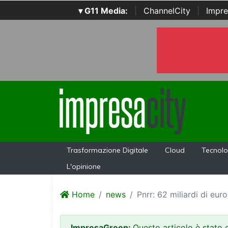
▾ G11 Media:
|
ChannelCity
|
Impre
Trasformazione Digitale
Cloud
Tecnolo
L'opinione
Home
news
Pnrr: 62 miliardi di euro
ImpresaGreen:
Questo articolo è stato