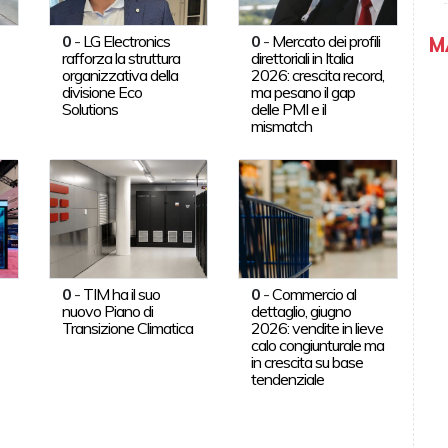
0
-
LG Electronics
0
-
Mercato dei profili
M
rafforza la struttura
direttoriali in Italia
organizzativa della
2026: crescita record,
divisione Eco
ma pesano il gap
Solutions
delle PMI e il
mismatch
0
-
TIM ha il suo
0
-
Commercio al
nuovo Piano di
dettaglio, giugno
Transizione Climatica
2026: vendite in lieve
calo congiunturale ma
in crescita su base
tendenziale