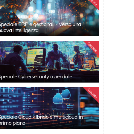
Speciale
Speciale ERP e gestionali - Verso una
nuova intelligenza
Speciale
Speciale Cybersecurity aziendale
Speciale
Speciale Cloud - Ibrido e multicloud in
primo piano