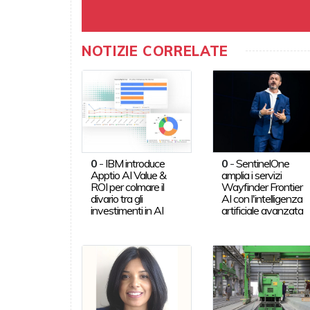
NOTIZIE CORRELATE
0
-
IBM introduce
0
-
SentinelOne
Apptio AI Value &
amplia i servizi
ROI per colmare il
Wayfinder Frontier
divario tra gli
AI con l'intelligenza
investimenti in AI
artificiale avanzata