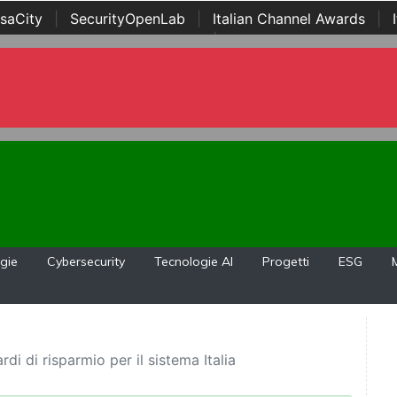
saCity
|
SecurityOpenLab
|
Italian Channel Awards
|
Awards
|
...
gie
Cybersecurity
Tecnologie AI
Progetti
ESG
rdi di risparmio per il sistema Italia