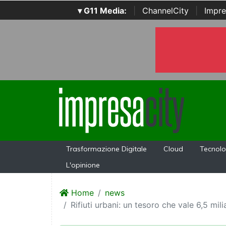
▾ G11 Media:
|
ChannelCity
|
Impre
Trasformazione Digitale
Cloud
Tecnolo
L'opinione
Home
news
Rifiuti urbani: un tesoro che vale 6,5 milia