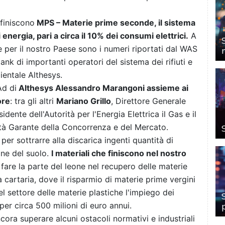
efiniscono
MPS – Materie prime seconde, il sistema
i energia, pari a circa il 10% dei consumi elettrici.
A
 per il nostro Paese sono i numeri riportati dal WAS
nk di importanti operatori del sistema dei rifiuti e
ientale Althesys.
Ad di
Althesys Alessandro Marangoni assieme ai
ore
: tra gli altri
Mariano Grillo
, Direttore Generale
sidente dell'Autorità per l'Energia Elettrica il Gas e il
ità Garante della Concorrenza e del Mercato.
r sottrarre alla discarica ingenti quantità di
ne del suolo.
I materiali che finiscono nel nostro
 fare la parte del leone nel recupero delle materie
 cartaria, dove il risparmio di materie prime vergini
el settore delle materie plastiche l'impiego dei
per circa 500 milioni di euro annui.
ra superare alcuni ostacoli normativi e industriali