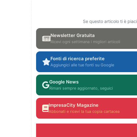
Se questo articolo ti è pia
Newsletter Gratuita
Ricevi ogni settimana i migliori articoli
Fonti di ricerca preferite
Aggiungici alle tue fonti su Google
Google News
Rimani sempre aggiornato, seguici
ImpresaCity Magazine
Abbonati e ricevi la tua copia cartacea