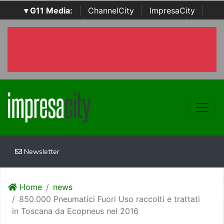
▾ G11 Media:
|
ChannelCity
|
ImpresaCity
|
SecurityOpenLab
|
Italian Channel Awards
|
Italian
Project Awards
|
Italian Security Awards
|
...
Newsletter
Home
news
850.000 Pneumatici Fuori Uso raccolti e trattati
in Toscana da Ecopneus nel 2016