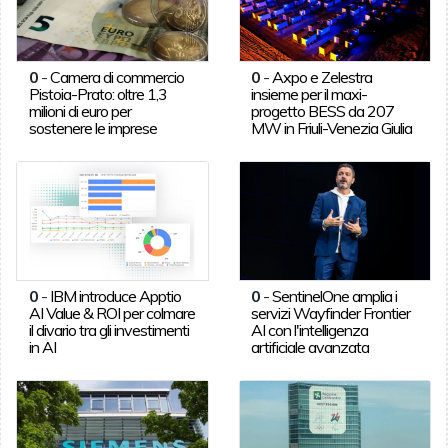
0
-
Camera di commercio
0
-
Axpo e Zelestra
Pistoia-Prato: oltre 1,3
insieme per il maxi-
milioni di euro per
progetto BESS da 207
sostenere le imprese
MW in Friuli-Venezia Giulia
0
-
IBM introduce Apptio
0
-
SentinelOne amplia i
AI Value & ROI per colmare
servizi Wayfinder Frontier
il divario tra gli investimenti
AI con l'intelligenza
in AI
artificiale avanzata