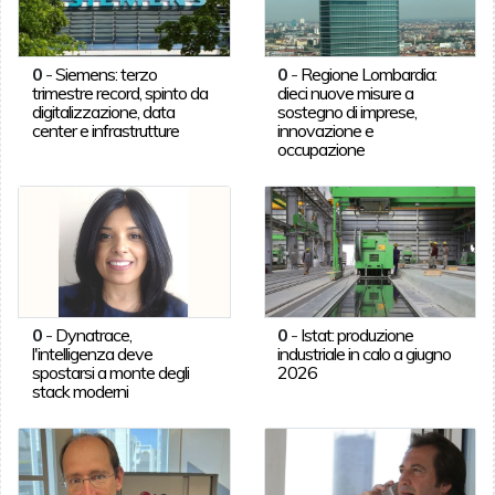
0
-
Siemens: terzo
0
-
Regione Lombardia:
trimestre record, spinto da
dieci nuove misure a
digitalizzazione, data
sostegno di imprese,
center e infrastrutture
innovazione e
occupazione
0
-
Dynatrace,
0
-
Istat: produzione
l'intelligenza deve
industriale in calo a giugno
spostarsi a monte degli
2026
stack moderni