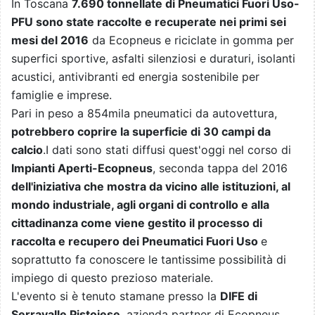
In Toscana
7.690 tonnellate di Pneumatici Fuori Uso-
PFU sono state raccolte e recuperate nei primi sei
mesi del 2016
da Ecopneus e riciclate in gomma per
superfici sportive, asfalti silenziosi e duraturi, isolanti
acustici, antivibranti ed energia sostenibile per
famiglie e imprese.
Pari in peso a 854mila pneumatici da autovettura,
potrebbero coprire la superficie di 30 campi da
calcio
.I dati sono stati diffusi quest'oggi nel corso di
Impianti Aperti-Ecopneus
, seconda tappa del 2016
dell'iniziativa che mostra da vicino alle istituzioni, al
mondo industriale, agli organi di controllo e alla
cittadinanza come viene gestito il processo di
raccolta e recupero dei Pneumatici Fuori Uso
e
soprattutto fa conoscere le tantissime possibilità di
impiego di questo prezioso materiale.
L'evento si è tenuto stamane presso la
DIFE di
Serravalle Pistoiese
, azienda partner di Ecopneus