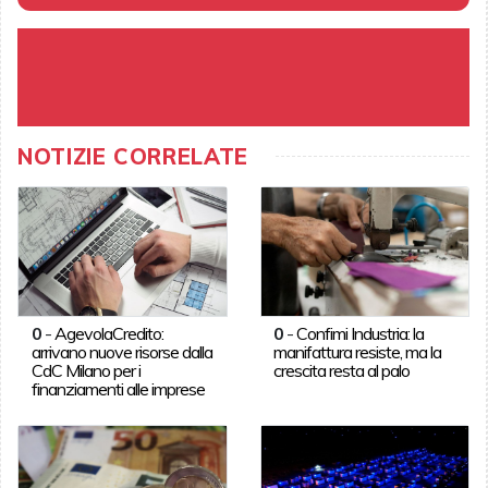
NOTIZIE CORRELATE
0
-
AgevolaCredito:
0
-
Confimi Industria: la
arrivano nuove risorse dalla
manifattura resiste, ma la
CdC Milano per i
crescita resta al palo
finanziamenti alle imprese