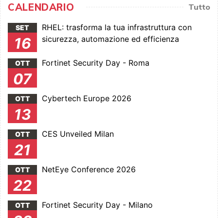
CALENDARIO
Tutto
RHEL: trasforma la tua infrastruttura con
SET
sicurezza, automazione ed efficienza
16
Fortinet Security Day - Roma
OTT
07
Cybertech Europe 2026
OTT
13
CES Unveiled Milan
OTT
21
NetEye Conference 2026
OTT
22
Fortinet Security Day - Milano
OTT