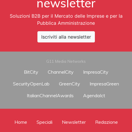
newsletter
Soluzioni B2B per il Mercato delle Imprese e per la
Pubblica Amministrazione
Iscriviti alla newsletter
G11 Media Networks
BitCity
ChannelCity
ImpresaCity
SecurityOpenLab
GreenCity
ImpresaGreen
ItalianChannelAwards
AgendaIct
Home
Speciali
Newsletter
Redazione