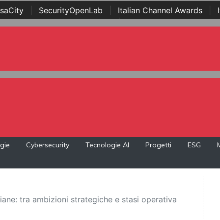
saCity
|
SecurityOpenLab
|
Italian Channel Awards
|
Awards
|
...
gie
Cybersecurity
Tecnologie AI
Progetti
ESG
aliane: tra ambizioni strategiche e stasi operativa