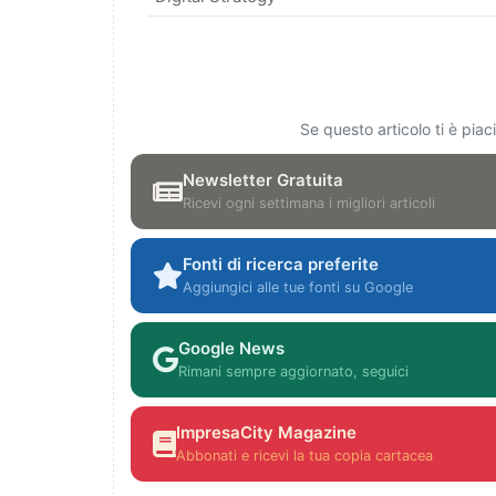
Se questo articolo ti è pia
Newsletter Gratuita
Ricevi ogni settimana i migliori articoli
Fonti di ricerca preferite
Aggiungici alle tue fonti su Google
Google News
Rimani sempre aggiornato, seguici
ImpresaCity Magazine
Abbonati e ricevi la tua copia cartacea