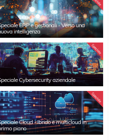
Speciale
Speciale ERP e gestionali - Verso una
nuova intelligenza
Speciale
Speciale Cybersecurity aziendale
Speciale
Speciale Cloud - Ibrido e multicloud in
primo piano