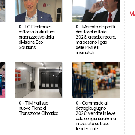
M
0
-
LG Electronics
0
-
Mercato dei profili
rafforza la struttura
direttoriali in Italia
organizzativa della
2026: crescita record,
divisione Eco
ma pesano il gap
Solutions
delle PMI e il
mismatch
0
-
TIM ha il suo
0
-
Commercio al
nuovo Piano di
dettaglio, giugno
Transizione Climatica
2026: vendite in lieve
calo congiunturale ma
in crescita su base
tendenziale