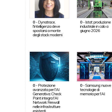
0
-
Dynatrace,
0
-
Istat: produzione
l'intelligenza deve
industriale in calo a
spostarsi a monte
giugno 2026
degli stack moderni
0
-
Protezione
0
-
Samsung: nuove
avanzata per l'AI
tecnologie di
Generativa: Check
memoria per l'AI
Point integra l'AI
Network Firewall
nelle infrastrutture
esistenti