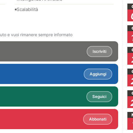
Scalabilità
ciuto e vuoi rimanere sempre informato
Iscriviti
Aggiungi
Seguici
Abbonati