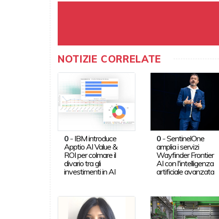
NOTIZIE CORRELATE
0
-
IBM introduce
0
-
SentinelOne
Apptio AI Value &
amplia i servizi
ROI per colmare il
Wayfinder Frontier
divario tra gli
AI con l'intelligenza
investimenti in AI
artificiale avanzata