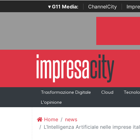
▾ G11 Media:
|
ChannelCity
|
Impre
Trasformazione Digitale
Cloud
Tecnolo
L'opinione
Home
news
L’Intelligenza Artificiale nelle imprese it