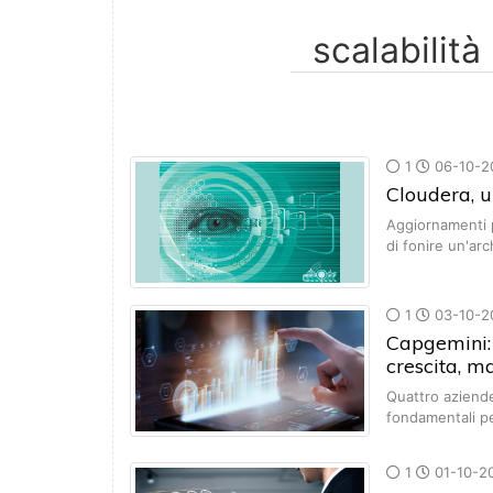
1
06-10-2
Cloudera, u
Aggiornamenti p
di fonire un'ar
1
03-10-2
Capgemini: 
crescita, m
Quattro aziend
fondamentali pe
1
01-10-2