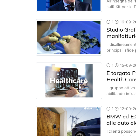
All’insegna dell
sull’eKit per le
1
16-09-2
Studio Graf
manifatturie
Il disallineame
principali sfid
1
15-09-2
È targata P
Health Car
Il gruppo attiv
abilitando infra
1
12-09-2
BMW ed E.O
alle auto e
I clienti posso