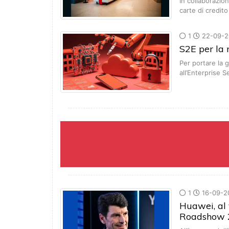
In collaborazion
carte di credit
1
22-09-2
S2E per la
Per portare la 
all’Enterprise
1
16-09-2
Huawei, al 
Roadshow 