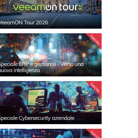
VeeamON Tour 2026
Speciale
Speciale ERP e gestionali - Verso una
nuova intelligenza
Speciale
Speciale Cybersecurity aziendale
Speciali