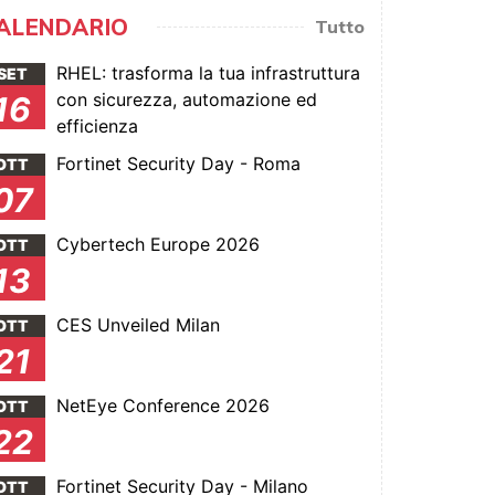
ALENDARIO
Tutto
RHEL: trasforma la tua infrastruttura
SET
con sicurezza, automazione ed
16
efficienza
Fortinet Security Day - Roma
OTT
07
Cybertech Europe 2026
OTT
13
CES Unveiled Milan
OTT
21
NetEye Conference 2026
OTT
22
Fortinet Security Day - Milano
OTT