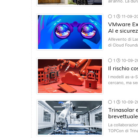
all'anno. La dur
1
11-09-2
VMware Exp
AI e sicure
All’evento di L
di Cloud Found
1
10-09-2
Il rischio c
I modelli as-a-
cercano, ma s
1
10-09-2
Trinasolar 
brevettuale
La collaborazio
TOPCon di Trin