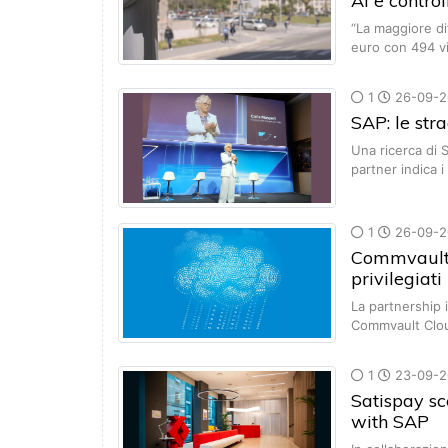
AI e control
“La maggiore di
euro con 494 
1
26-09-2
SAP: le str
Una ricerca di 
partner indica 
1
26-09-2
Commvault 
privilegiati
La partnership 
Commvault Clo
1
23-09-2
Satispay s
with SAP