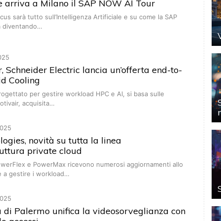
re arriva a Milano il SAP NOW AI Tour
cus sarà tutto sull’Intelligenza Artificiale e su come la SAP
ia diventando…
025
, Schneider Electric lancia un’offerta end-to-
id Cooling
 progettato per gestire workload HPC e AI, si basa sulle
otivair, acquisita…
025
ogies, novità su tutta la linea
ruttura private cloud
werFlex e PowerMax ricevono numerosi aggiornamenti allo
e a gestire i workload…
025
à di Palermo unifica la videosorveglianza con