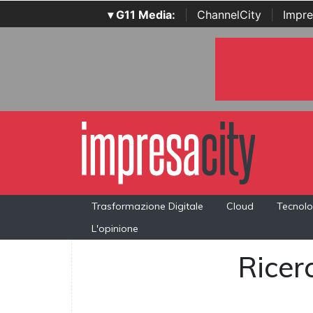
▾ G11 Media:
|
ChannelCity
|
Impre
Trasformazione Digitale
Cloud
Tecnolo
L'opinione
Ricerc