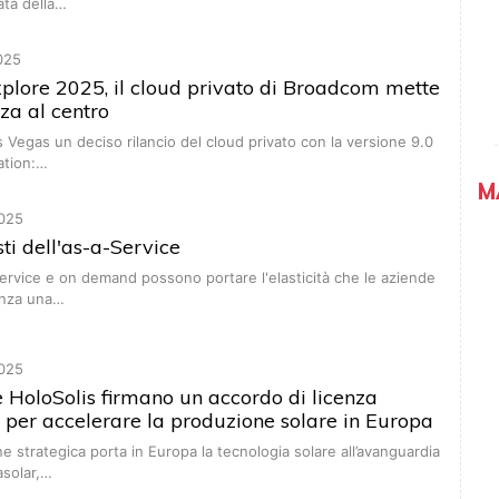
ata della…
025
lore 2025, il cloud privato di Broadcom mette
zza al centro
as Vegas un deciso rilancio del cloud privato con la versione 9.0
ation:…
M
025
osti dell'as-a-Service
Service e on demand possono portare l'elasticità che le aziende
enza una…
025
e HoloSolis firmano un accordo di licenza
 per accelerare la produzione solare in Europa
ne strategica porta in Europa la tecnologia solare all’avanguardia
asolar,…