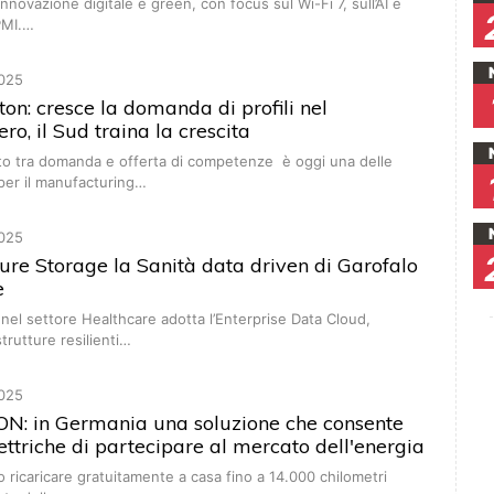
’innovazione digitale e green, con focus sul Wi-Fi 7, sull’AI e
 PMI.…
025
ton: cresce la domanda di profili nel
ro, il Sud traina la crescita
nto tra domanda e offerta di competenze è oggi una delle
e per il manufacturing…
025
ure Storage la Sanità data driven di Garofalo
e
o nel settore Healthcare adotta l’Enterprise Data Cloud,
strutture resilienti…
025
N: in Germania una soluzione che consente
lettriche di partecipare al mercato dell'energia
no ricaricare gratuitamente a casa fino a 14.000 chilometri