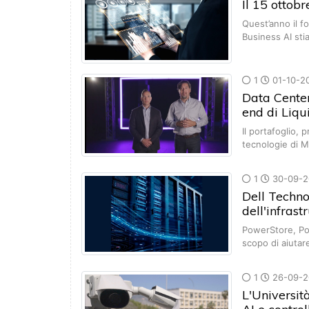
Il 15 ottob
Quest’anno il fo
Business AI st
1
01-10-2
Data Center
end di Liqu
Il portafoglio,
tecnologie di M
1
30-09-2
Dell Technol
dell'infrast
PowerStore, Po
scopo di aiutar
1
26-09-2
L'Universit