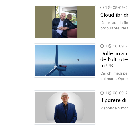
1
09-09-2
Cloud ibrid
L’apertura, la f
propulsore ide
1
08-09-2
Dalle navi a
dell'altoat
in UK
Carichi medi per
del mare. Oper
1
08-09-2
Il parere d
Risponde Simone