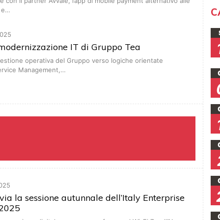
e con il partner Avvale, l’app di mobile payment alternativo alle
C
o e…
025
 modernizzazione IT di Gruppo Tea
gestione operativa del Gruppo verso logiche orientate
 Service Management,…
025
via la sessione autunnale dell’Italy Enterprise
2025