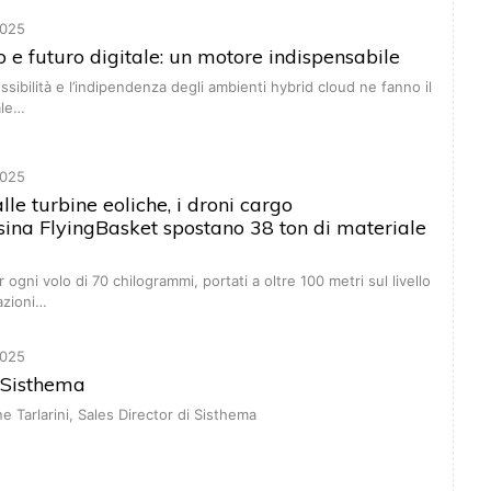
025
o e futuro digitale: un motore indispensabile
lessibilità e l’indipendenza degli ambienti hybrid cloud ne fanno il
ale…
025
lle turbine eoliche, i droni cargo
esina FlyingBasket spostano 38 ton di materiale
 ogni volo di 70 chilogrammi, portati a oltre 100 metri sul livello
azioni…
025
i Sisthema
 Tarlarini, Sales Director di Sisthema