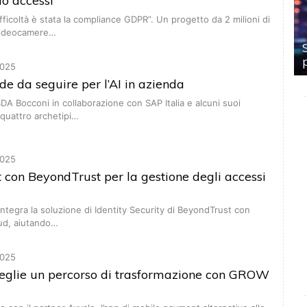
lo accessi
fficoltà è stata la compliance GDPR”. Un progetto da 2 milioni di
videocamere…
025
ade da seguire per l’AI in azienda
SDA Bocconi in collaborazione con SAP Italia e alcuni suoi
i quattro archetipi…
025
con BeyondTrust per la gestione degli accessi
integra la soluzione di Identity Security di BeyondTrust con
ud, aiutando…
025
ceglie un percorso di trasformazione con GROW