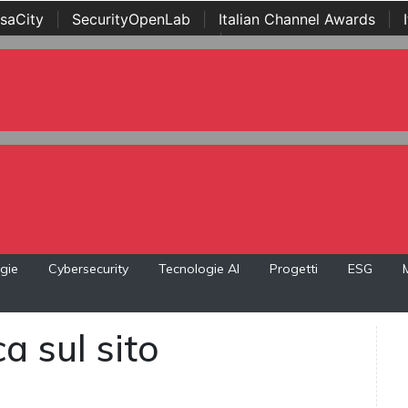
saCity
|
SecurityOpenLab
|
Italian Channel Awards
|
Awards
|
...
gie
Cybersecurity
Tecnologie AI
Progetti
ESG
a sul sito