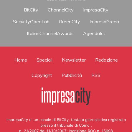
BitCity
ChannelCity
ImpresaCity
SecurityOpenLab
GreenCity
ImpresaGreen
ItalianChannelAwards
AgendaIct
Home
Speciali
Newsletter
Redazione
Copyright
Pubblicità
RSS
ImpresaCity e' un canale di BitCity, testata giornalistica registrata
presso il tribunale di Como ,
n. 21/2007 del 11/10/2007- Iscrizione ROC n. 15698