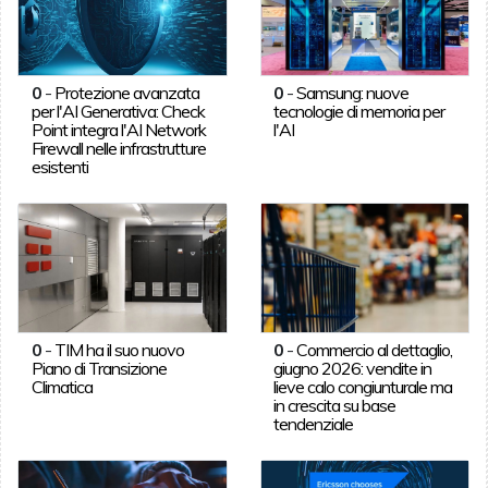
0
-
Protezione avanzata
0
-
Samsung: nuove
per l'AI Generativa: Check
tecnologie di memoria per
Point integra l'AI Network
l'AI
Firewall nelle infrastrutture
esistenti
0
-
TIM ha il suo nuovo
0
-
Commercio al dettaglio,
Piano di Transizione
giugno 2026: vendite in
Climatica
lieve calo congiunturale ma
in crescita su base
tendenziale