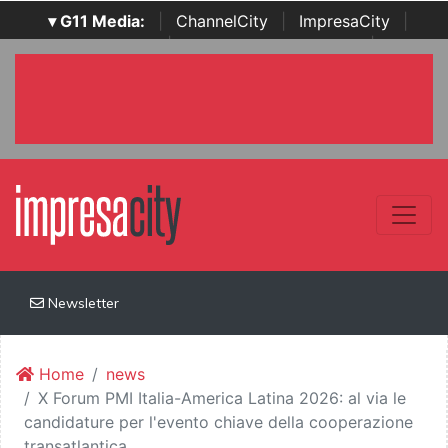
▾ G11 Media:
|
ChannelCity
|
ImpresaCity
|
SecurityOpenLab
|
Italian Channel Awards
|
Italian
Project Awards
|
Italian Security Awards
|
...
Newsletter
Home
news
X Forum PMI Italia-America Latina 2026: al via le
candidature per l'evento chiave della cooperazione
transatlantica