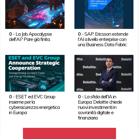
0
-
La Job Apocalypse
0
-
SAP, Ericsson estende
dell'AI? Pare già finita.
l'AI a livello enterprise con
una Business Data Fabric
0
-
ESET ed EVC Group
0
-
La sfida dell'IA in
insieme per la
Europa: Deloitte chiede
cybersicurezza energetica
nuovi investimenti in
in Europa
sovranità digitale e
finanziaria