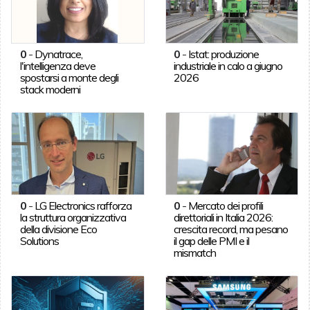
0
-
Dynatrace,
0
-
Istat: produzione
l'intelligenza deve
industriale in calo a giugno
spostarsi a monte degli
2026
stack moderni
0
-
LG Electronics rafforza
0
-
Mercato dei profili
la struttura organizzativa
direttoriali in Italia 2026:
della divisione Eco
crescita record, ma pesano
Solutions
il gap delle PMI e il
mismatch