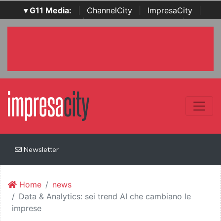
▾ G11 Media:
|
ChannelCity
|
ImpresaCity
|
SecurityOpenLab
|
Italian Channel Awards
|
Italian
Project Awards
|
Italian Security Awards
|
...
Newsletter
Home
news
Data & Analytics: sei trend AI che cambiano le
imprese