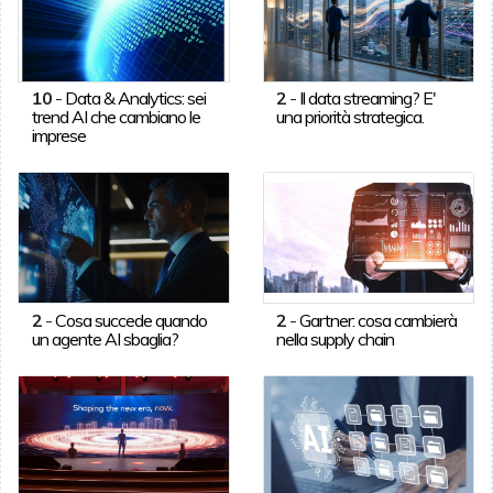
10
-
Data & Analytics: sei
2
-
Il data streaming? E'
trend AI che cambiano le
una priorità strategica.
imprese
2
-
Cosa succede quando
2
-
Gartner: cosa cambierà
un agente AI sbaglia?
nella supply chain