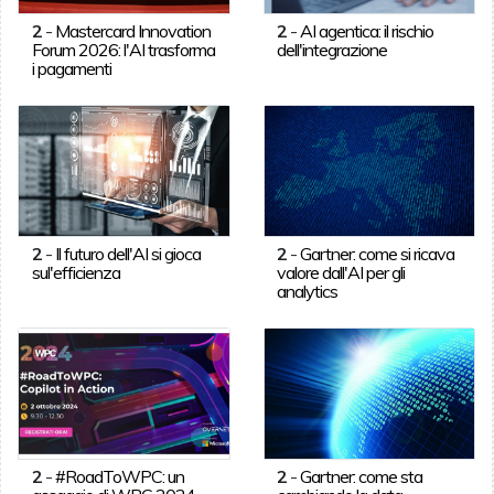
2
-
Mastercard Innovation
2
-
AI agentica: il rischio
Forum 2026: l'AI trasforma
dell'integrazione
i pagamenti
2
-
Il futuro dell'AI si gioca
2
-
Gartner: come si ricava
sul'efficienza
valore dall'AI per gli
analytics
2
-
#RoadToWPC: un
2
-
Gartner: come sta