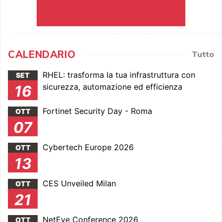
CALENDARIO
Tutto
RHEL: trasforma la tua infrastruttura con
SET
sicurezza, automazione ed efficienza
16
Fortinet Security Day - Roma
OTT
07
Cybertech Europe 2026
OTT
13
CES Unveiled Milan
OTT
21
NetEye Conference 2026
OTT