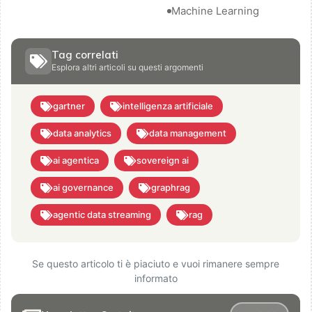
Machine Learning
Tag correlati
Esplora altri articoli su questi argomenti
gartner
intelligenza artificiale
data analytics
data management
ai agentica
sovereign ai
ai governance
graphrag
agentic data streaming
rag
Se questo articolo ti è piaciuto e vuoi rimanere sempre
informato