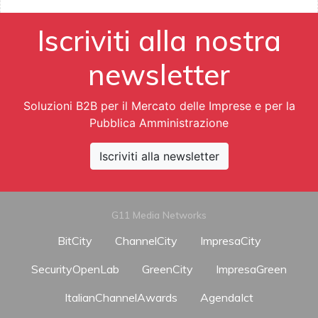
Iscriviti alla nostra
newsletter
Soluzioni B2B per il Mercato delle Imprese e per la
Pubblica Amministrazione
Iscriviti alla newsletter
G11 Media Networks
BitCity
ChannelCity
ImpresaCity
SecurityOpenLab
GreenCity
ImpresaGreen
ItalianChannelAwards
AgendaIct