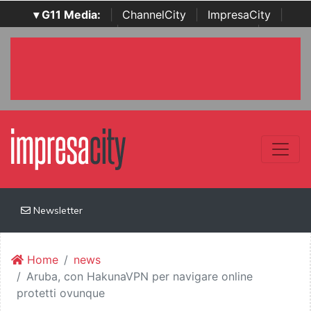
▾ G11 Media:
|
ChannelCity
|
ImpresaCity
|
SecurityOpenLab
|
Italian Channel Awards
|
Italian
Project Awards
|
Italian Security Awards
|
...
Newsletter
Home
news
Aruba, con HakunaVPN per navigare online
protetti ovunque