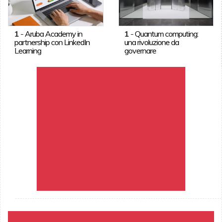
1
-
Aruba Academy in
1
-
Quantum computing:
partnership con LinkedIn
una rivoluzione da
Learning
governare