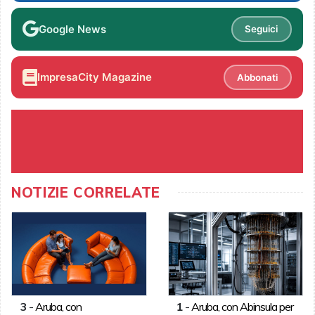
Google News
Seguici
ImpresaCity Magazine
Abbonati
NOTIZIE CORRELATE
3
-
Aruba, con
1
-
Aruba, con Abinsula per