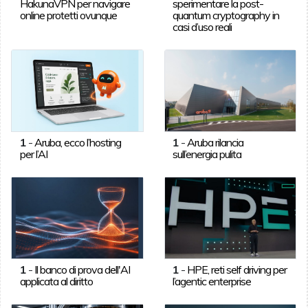
HakunaVPN per navigare
sperimentare la post-
online protetti ovunque
quantum cryptography in
casi d’uso reali
1
-
Aruba, ecco l’hosting
1
-
Aruba rilancia
per l’AI
sull’energia pulita
1
-
Il banco di prova dell'AI
1
-
HPE, reti self driving per
applicata al diritto
l’agentic enterprise