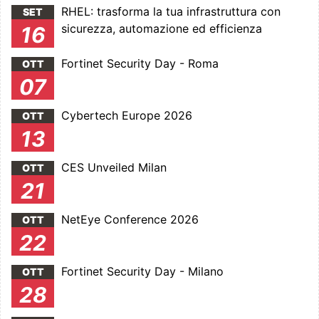
RHEL: trasforma la tua infrastruttura con
SET
sicurezza, automazione ed efficienza
16
Fortinet Security Day - Roma
OTT
07
Cybertech Europe 2026
OTT
13
CES Unveiled Milan
OTT
21
NetEye Conference 2026
OTT
22
Fortinet Security Day - Milano
OTT
28