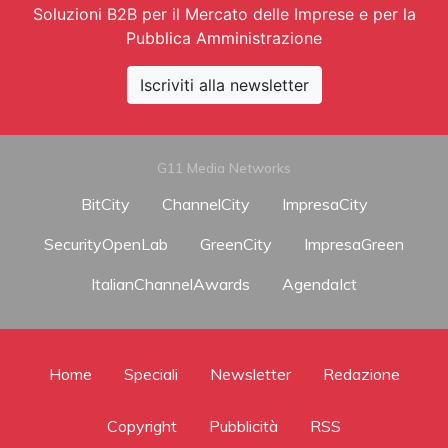
Soluzioni B2B per il Mercato delle Imprese e per la
Pubblica Amministrazione
Iscriviti alla newsletter
G11 Media Networks
BitCity
ChannelCity
ImpresaCity
SecurityOpenLab
GreenCity
ImpresaGreen
ItalianChannelAwards
AgendaIct
Home
Speciali
Newsletter
Redazione
Copyright
Pubblicità
RSS