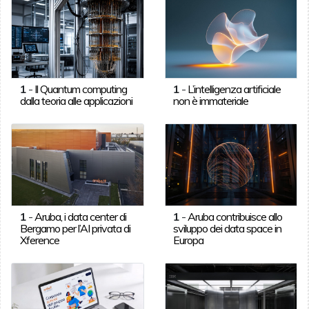
1
-
Il Quantum computing
1
-
L’intelligenza artificiale
dalla teoria alle applicazioni
non è immateriale
1
-
Aruba, i data center di
1
-
Aruba contribuisce allo
Bergamo per l’AI privata di
sviluppo dei data space in
Xference
Europa