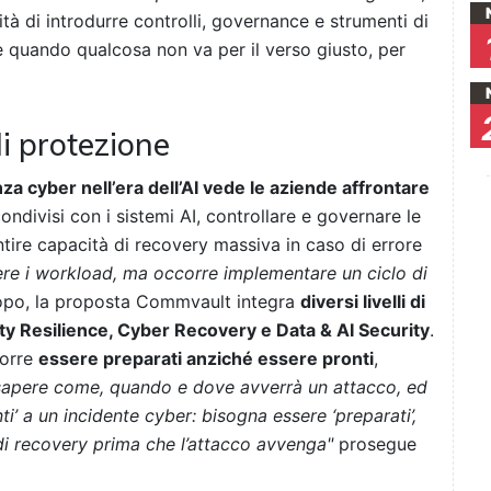
tà di introdurre controlli, governance e strumenti di
e quando qualcosa non va per il verso giusto, per
 di protezione
nza cyber nell’era dell’AI vede le aziende affrontare
condivisi con i sistemi AI, controllare e governare le
rantire capacità di recovery massiva in caso di errore
re i workload, ma occorre implementare un ciclo di
copo, la proposta Commvault integra
diversi livelli di
ity Resilience, Cyber Recovery e Data & AI Security
.
corre
essere preparati anziché essere pronti
,
 sapere come, quando e dove avverrà un attacco, ed
i’ a un incidente cyber: bisogna essere ‘preparati’,
i recovery prima che l’attacco avvenga"
prosegue