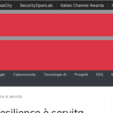
saCity
|
SecurityOpenLab
|
Italian Channel Awards
|
Awards
|
...
gie
Cybersecurity
Tecnologie AI
Progetti
ESG
ce è servita
esilience è servita