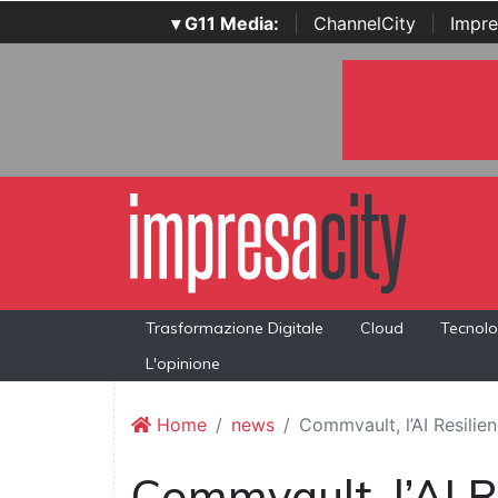
▾ G11 Media:
|
ChannelCity
|
Impre
Trasformazione Digitale
Cloud
Tecnolo
L'opinione
Home
news
Commvault, l’AI Resilien
Commvault, l’AI R