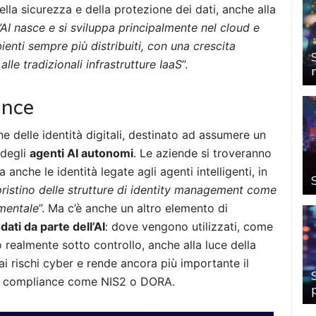
lla sicurezza e della protezione dei dati, anche alla
l’AI nasce e si sviluppa principalmente nel cloud e
enti sempre più distribuiti, con una crescita
alle tradizionali infrastrutture IaaS
”.
ance
e delle identità digitali, destinato ad assumere un
 degli
agenti AI autonomi
. Le aziende si troveranno
 anche le identità legate agli agenti intelligenti, in
ipristino delle strutture di identity management come
mentale
”. Ma c’è anche un altro elemento di
dati da parte dell’AI
: dove vengono utilizzati, come
 realmente sotto controllo, anche alla luce della
i rischi cyber e rende ancora più importante il
di compliance come NIS2 o DORA.