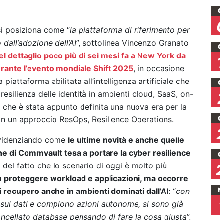
si posiziona come “
la piattaforma di riferimento per
 dall’adozione dell’AI
”, sottolinea Vincenzo Granato
el dettaglio poco più di sei mesi fa a New York da
rante l’evento mondiale Shift 2025
, in occasione
a piattaforma abilitata all’intelligenza artificiale che
resilienza delle identità in ambienti cloud, SaaS, on-
a che è stata appunto definita una nuova era per la
 con un approccio ResOps, Resilience Operations.
 evidenziando come
le ultime novità e anche quelle
one di Commvault tesa a portare la cyber resilience
e del fatto che lo scenario di oggi è molto più
ù proteggere workload e applicazioni, ma occorre
i recupero anche in ambienti dominati dall’AI
: “
con
 sui dati e compiono azioni autonome, si sono già
cancellato database pensando di fare la cosa giusta
”,