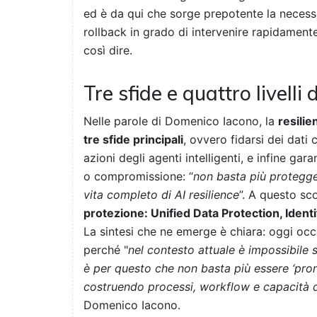
ed è da qui che sorge prepotente la necessi
rollback in grado di intervenire rapidament
così dire.
Tre sfide e quattro livelli
Nelle parole di Domenico Iacono, la
resilie
tre sfide principali
, ovvero fidarsi dei dati 
azioni degli agenti intelligenti, e infine ga
o compromissione: “
non basta più protegge
vita completo di AI resilience
”. A questo s
protezione: Unified Data Protection, Ident
La sintesi che ne emerge è chiara: oggi oc
perché "
nel contesto attuale è impossibile
è per questo che non basta più essere ‘pront
costruendo processi, workflow e capacità d
Domenico Iacono.