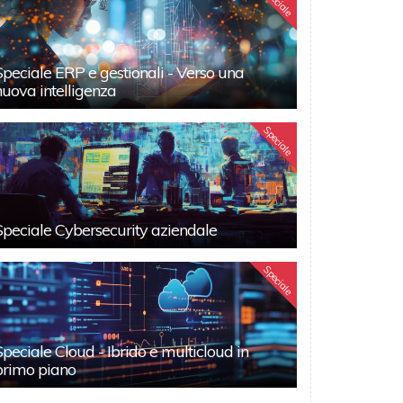
Speciale
Speciale ERP e gestionali - Verso una
nuova intelligenza
Speciale
Speciale Cybersecurity aziendale
Speciale
Speciale Cloud - Ibrido e multicloud in
primo piano