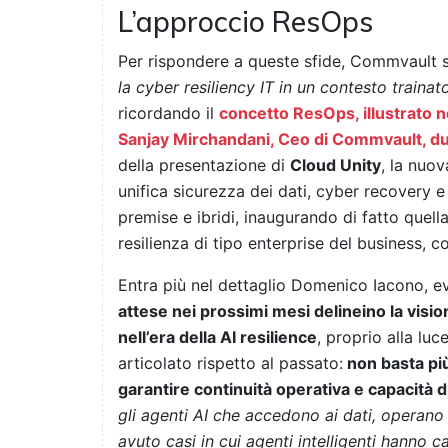
L’approccio ResOps
Per rispondere a queste sfide, Commvault 
la cyber resiliency IT in un contesto trainato
ricordando il
concetto ResOps, illustrato n
Sanjay Mirchandani, Ceo di Commvault, du
della presentazione di
Cloud Unity
, la nuov
unifica sicurezza dei dati, cyber recovery e 
premise e ibridi, inaugurando di fatto quell
resilienza di tipo enterprise del business,
Entra più nel dettaglio Domenico Iacono,
attese nei prossimi mesi delineino la visi
nell’era della AI resilience
, proprio alla luc
articolato rispetto al passato:
non basta pi
garantire continuità operativa e capacità d
gli agenti AI che accedono ai dati, operano
avuto casi in cui agenti intelligenti hanno 