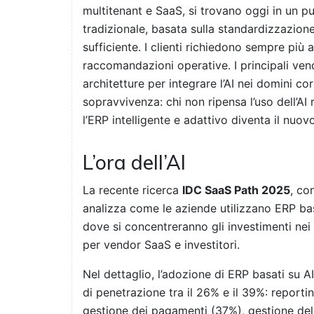
multitenant e SaaS, si trovano oggi in un pun
tradizionale, basata sulla standardizzazione
sufficiente. I clienti richiedono sempre più 
raccomandazioni operative. I principali ven
architetture per integrare l’AI nei domini cor
sopravvivenza: chi non ripensa l’uso dell’AI 
l’ERP intelligente e adattivo diventa il nuo
L’ora dell’AI
La recente ricerca
IDC SaaS Path 2025
, co
analizza come le aziende utilizzano ERP bas
dove si concentreranno gli investimenti nei
per vendor SaaS e investitori.
Nel dettaglio, l’adozione di ERP basati su AI 
di penetrazione tra il 26% e il 39%: reporti
gestione dei pagamenti (37%), gestione dell