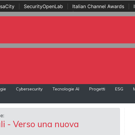
saCity
|
SecurityOpenLab
|
Italian Channel Awards
|
Awards
|
...
gie
Cybersecurity
Tecnologie AI
Progetti
ESG
e:
li - Verso una nuova