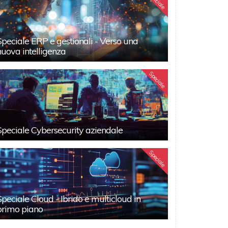
Speciale
Speciale ERP e gestionali - Verso una
nuova intelligenza
Speciale
Speciale Cybersecurity aziendale
Speciale
Speciale Cloud - Ibrido e multicloud in
primo piano