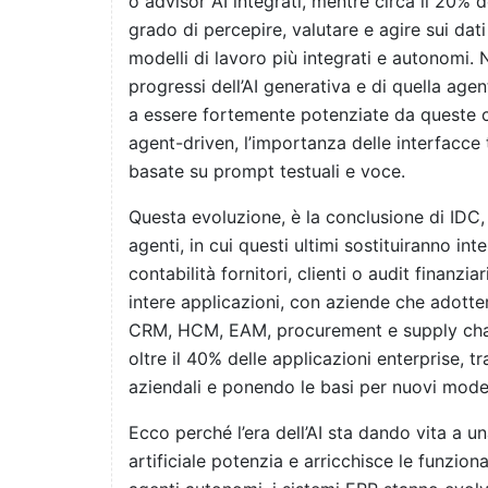
o advisor AI integrati, mentre circa il 20% 
grado di percepire, valutare e agire sui d
modelli di lavoro più integrati e autonomi. N
progressi dell’AI generativa e di quella age
a essere fortemente potenziate da queste ca
agent-driven, l’importanza delle interfacce 
basate su prompt testuali e voce.
Questa evoluzione, è la conclusione di IDC,
agenti, in cui questi ultimi sostituiranno in
contabilità fornitori, clienti o audit finanzia
intere applicazioni, con aziende che adotte
CRM, HCM, EAM, procurement e supply chain
oltre il 40% delle applicazioni enterprise,
aziendali e ponendo le basi per nuovi modelli
Ecco perché l’era dell’AI sta dando vita a un
artificiale potenzia e arricchisce le funzional