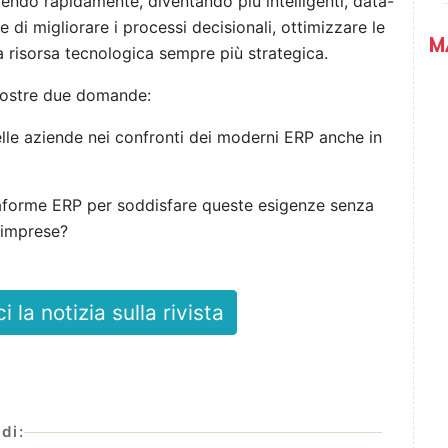
endo rapidamente, diventando più intelligenti, data-
di migliorare i processi decisionali, ottimizzare le
M
a risorsa tecnologica sempre più strategica.
 nostre due domande:
elle aziende nei confronti dei moderni ERP anche in
aforme ERP per soddisfare queste esigenze senza
 imprese?
la notizia sulla rivista
di: