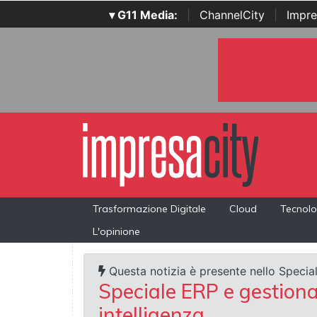
▾ G11 Media:
|
ChannelCity
|
Impre
Trasformazione Digitale
Cloud
Tecnolo
L'opinione
Questa notizia è presente nello Special
Speciale ERP e gestiona
intelligenza