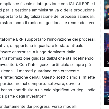
ompliance fiscale e integrazione con l’AI. Gli ERP e i
i per la gestione amministrativa o della produzione,
portano la digitalizzazione dei processi aziendali,
 trasformando il ruolo dei gestionali e rendendoli veri
ttaforme ERP supportano l’innovazione dei processi,
ativa, è opportuno inquadrare lo stato attuale
oftware enterprise, a lungo dominato dalle
a trasformazione guidata dall’AI che sta ridefinendo
vestitori. Con l’intelligenza artificiale sempre più
aziendali, i mercati guardano con crescente
ell’integrazione dell’AI. Questo scetticismo si riflette
n particolare nel comparto software, dove le
 hanno contribuito a un calo significativo degli indici
a parte degli investitori”.
pendentemente dai progressi verso modelli