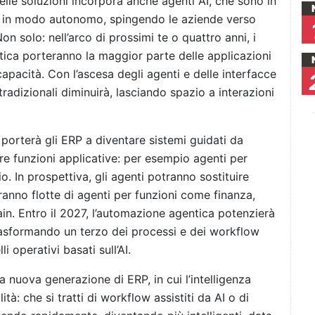
delle soluzioni incorpora anche agenti AI, che sono in
ati in modo autonomo, spingendo le aziende verso
on solo: nell’arco di prossimi te o quattro anni, i
ntica porteranno la maggior parte delle applicazioni
pacità. Con l’ascesa degli agenti e delle interfacce
tradizionali diminuirà, lasciando spazio a interazioni
 porterà gli ERP a diventare sistemi guidati da
tere funzioni applicative: per esempio agenti per
rio. In prospettiva, gli agenti potranno sostituire
ranno flotte di agenti per funzioni come finanza,
. Entro il 2027, l’automazione agentica potenzierà
 trasformando un terzo dei processi e dei workflow
 operativi basati sull’AI.
a nuova generazione di ERP, in cui l’intelligenza
ità: che si tratti di workflow assistiti da AI o di