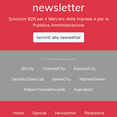
newsletter
Soluzioni B2B per il Mercato delle Imprese e per la
Pubblica Amministrazione
Iscriviti alla newsletter
G11 Media Networks
BitCity
ChannelCity
ImpresaCity
SecurityOpenLab
GreenCity
ImpresaGreen
ItalianChannelAwards
AgendaIct
Home
Speciali
Newsletter
Redazione