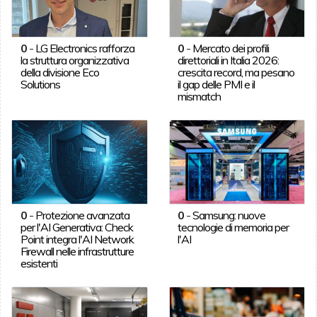
0
-
LG Electronics rafforza
0
-
Mercato dei profili
la struttura organizzativa
direttoriali in Italia 2026:
della divisione Eco
crescita record, ma pesano
Solutions
il gap delle PMI e il
mismatch
0
-
Protezione avanzata
0
-
Samsung: nuove
per l'AI Generativa: Check
tecnologie di memoria per
Point integra l'AI Network
l'AI
Firewall nelle infrastrutture
esistenti