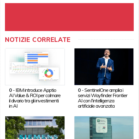
NOTIZIE CORRELATE
0
-
IBM introduce Apptio
0
-
SentinelOne amplia i
AI Value & ROI per colmare
servizi Wayfinder Frontier
il divario tra gli investimenti
AI con l'intelligenza
in AI
artificiale avanzata