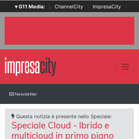
▾ G11 Media:
|
ChannelCity
|
ImpresaCity
|
SecurityOpenLab
|
Italian Channel Awards
|
Italian
Project Awards
|
Italian Security Awards
|
...
Newsletter
Questa notizia è presente nello Speciale:
Speciale Cloud - Ibrido e
multicloud in primo piano