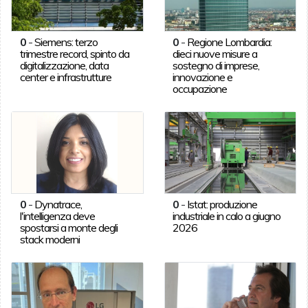
0
-
Siemens: terzo
0
-
Regione Lombardia:
trimestre record, spinto da
dieci nuove misure a
digitalizzazione, data
sostegno di imprese,
center e infrastrutture
innovazione e
occupazione
0
-
Dynatrace,
0
-
Istat: produzione
l'intelligenza deve
industriale in calo a giugno
spostarsi a monte degli
2026
stack moderni