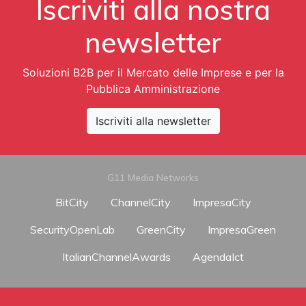
Iscriviti alla nostra
newsletter
Soluzioni B2B per il Mercato delle Imprese e per la
Pubblica Amministrazione
Iscriviti alla newsletter
G11 Media Networks
BitCity
ChannelCity
ImpresaCity
SecurityOpenLab
GreenCity
ImpresaGreen
ItalianChannelAwards
AgendaIct