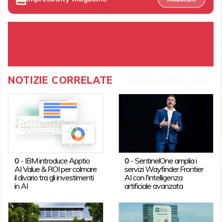
NOTIZIE CORRELATE
0
-
IBM introduce Apptio
0
-
SentinelOne amplia i
AI Value & ROI per colmare
servizi Wayfinder Frontier
il divario tra gli investimenti
AI con l'intelligenza
in AI
artificiale avanzata