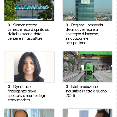
0
-
Siemens: terzo
0
-
Regione Lombardia:
trimestre record, spinto da
dieci nuove misure a
digitalizzazione, data
sostegno di imprese,
center e infrastrutture
innovazione e
occupazione
0
-
Dynatrace,
0
-
Istat: produzione
l'intelligenza deve
industriale in calo a giugno
spostarsi a monte degli
2026
stack moderni