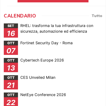
CALENDARIO
Tutto
RHEL: trasforma la tua infrastruttura con
SET
sicurezza, automazione ed efficienza
16
Fortinet Security Day - Roma
OTT
07
Cybertech Europe 2026
OTT
13
CES Unveiled Milan
OTT
21
NetEye Conference 2026
OTT
22