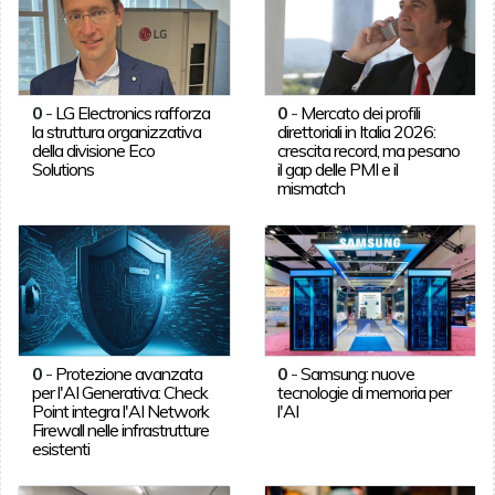
0
-
LG Electronics rafforza
0
-
Mercato dei profili
la struttura organizzativa
direttoriali in Italia 2026:
della divisione Eco
crescita record, ma pesano
Solutions
il gap delle PMI e il
mismatch
0
-
Protezione avanzata
0
-
Samsung: nuove
per l'AI Generativa: Check
tecnologie di memoria per
Point integra l'AI Network
l'AI
Firewall nelle infrastrutture
esistenti