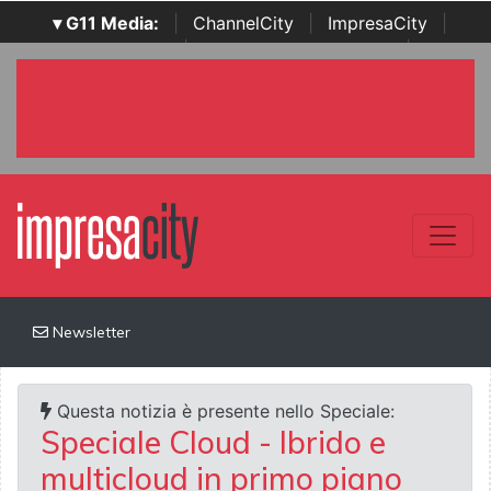
▾ G11 Media:
|
ChannelCity
|
ImpresaCity
|
SecurityOpenLab
|
Italian Channel Awards
|
Italian
Project Awards
|
Italian Security Awards
|
...
Newsletter
Questa notizia è presente nello Speciale:
Speciale Cloud - Ibrido e
multicloud in primo piano