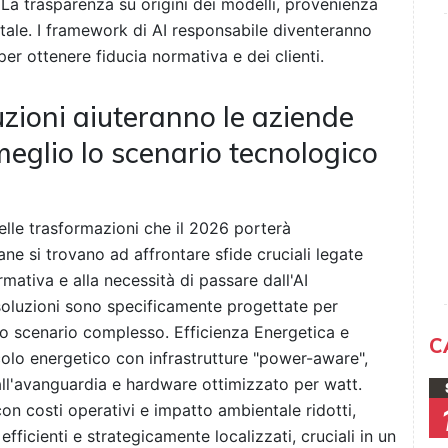
a trasparenza su origini dei modelli, provenienza
tale. I framework di AI responsabile diventeranno
 per ottenere fiducia normativa e dei clienti.
uzioni aiuteranno le aziende
meglio lo scenario tecnologico
lle trasformazioni che il 2026 porterà
ane si trovano ad affrontare sfide cruciali legate
rmativa e alla necessità di passare dall'AI
 soluzioni sono specificamente progettate per
to scenario complesso. Efficienza Energetica e
C
incolo energetico con infrastrutture "power-aware",
 all'avanguardia e hardware ottimizzato per watt.
n costi operativi e impatto ambientale ridotti,
fficienti e strategicamente localizzati, cruciali in un