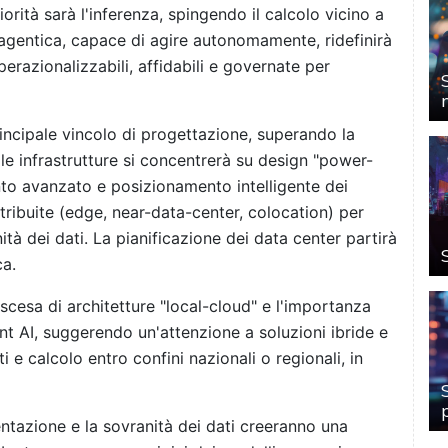
orità sarà l'inferenza, spingendo il calcolo vicino a
 agentica, capace di agire autonomamente, ridefinirà
erazionalizzabili, affidabili e governate per
 principale vincolo di progettazione, superando la
e infrastrutture si concentrerà su design "power-
nto avanzato e posizionamento intelligente dei
stribuite (edge, near-data-center, colocation) per
ità dei dati. La pianificazione dei data center partirà
ca.
ascesa di architetture "local-cloud" e l'importanza
nt AI, suggerendo un'attenzione a soluzioni ibride e
 e calcolo entro confini nazionali o regionali, in
ntazione e la sovranità dei dati creeranno una