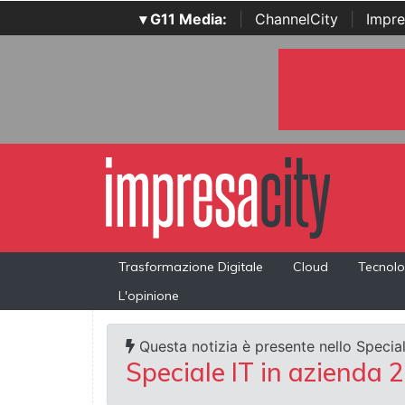
▾ G11 Media:
|
ChannelCity
|
Impre
Trasformazione Digitale
Cloud
Tecnolo
L'opinione
Questa notizia è presente nello Special
Speciale IT in azienda 