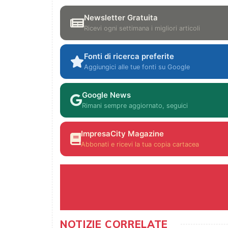
Newsletter Gratuita
Ricevi ogni settimana i migliori articoli
Fonti di ricerca preferite
Aggiungici alle tue fonti su Google
Google News
Rimani sempre aggiornato, seguici
ImpresaCity Magazine
Abbonati e ricevi la tua copia cartacea
NOTIZIE CORRELATE