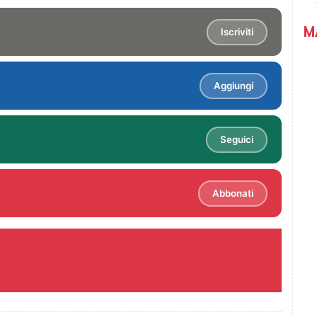
M
Iscriviti
Aggiungi
Seguici
Abbonati