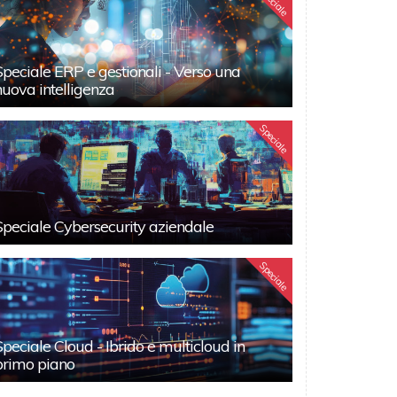
Speciale
Speciale ERP e gestionali - Verso una
nuova intelligenza
Speciale
Speciale Cybersecurity aziendale
Speciale
Speciale Cloud - Ibrido e multicloud in
primo piano