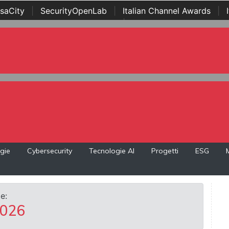
saCity
|
SecurityOpenLab
|
Italian Channel Awards
|
Awards
|
...
gie
Cybersecurity
Tecnologie AI
Progetti
ESG
e:
2026