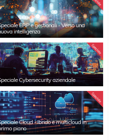
Speciale
Speciale ERP e gestionali - Verso una
nuova intelligenza
Speciale
Speciale Cybersecurity aziendale
Speciale
Speciale Cloud - Ibrido e multicloud in
primo piano