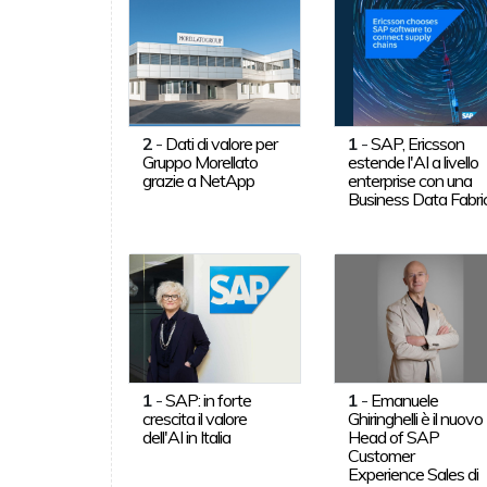
2
-
Dati di valore per
1
-
SAP, Ericsson
Gruppo Morellato
estende l'AI a livello
grazie a NetApp
enterprise con una
Business Data Fabri
1
-
SAP: in forte
1
-
Emanuele
crescita il valore
Ghiringhelli è il nuovo
dell'AI in Italia
Head of SAP
Customer
Experience Sales di