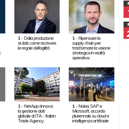
1
-
Dalla produzione
1
-
Ripensare la
ai dati, come riscrivere
supply chain per
le regole dell’agilità
trasformare la visione
c
strategica in realtà
operativa
1
-
NetApp rinnova
1
-
Nokia, SAP e
la gestione dati
Microsoft, accordo
globale di ITA - Italian
pluriennale su cloud e
Trade Agency
intelligenza artificiale