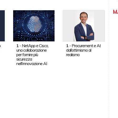
M
o
1
-
NetApp e Cisco,
1
-
Procurement e AI:
:
una collaborazione
dall’ottimismo al
per fornire più
realismo
sicurezza
nell'innovazione AI