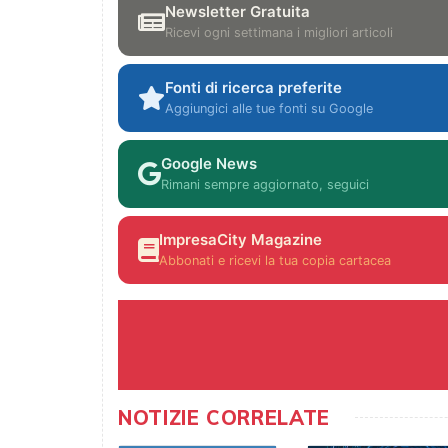
Newsletter Gratuita
Ricevi ogni settimana i migliori articoli
Fonti di ricerca preferite
Aggiungici alle tue fonti su Google
Google News
Rimani sempre aggiornato, seguici
ImpresaCity Magazine
Abbonati e ricevi la tua copia cartacea
NOTIZIE CORRELATE