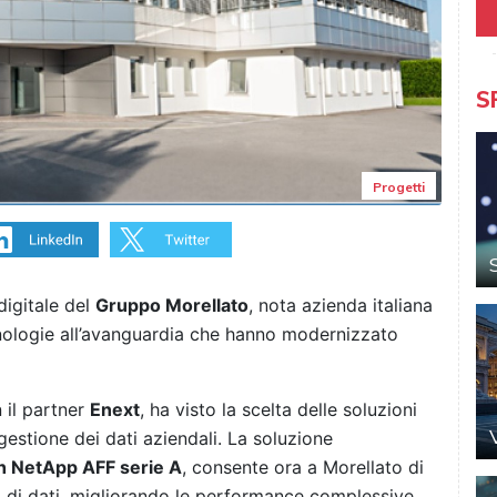
S
Progetti
digitale del
Gruppo Morellato
, nota azienda italiana
ecnologie all’avanguardia che hanno modernizzato
n il partner
Enext
, ha visto la scelta delle soluzioni
gestione dei dati aziendali. La soluzione
sh NetApp AFF serie A
, consente ora a Morellato di
i di dati, migliorando le performance complessive