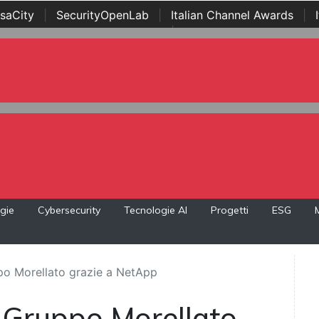
saCity
|
SecurityOpenLab
|
Italian Channel Awards
|
Awards
|
...
gie
Cybersecurity
Tecnologie AI
Progetti
ESG
ppo Morellato grazie a NetApp
r Gruppo Morellato