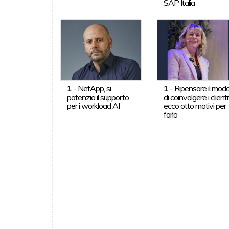
SAP Italia
1
-
NetApp, si
1
-
Ripensare il mod
potenzia il supporto
di coinvolgere i clienti
per i workload AI
ecco otto motivi per
farlo