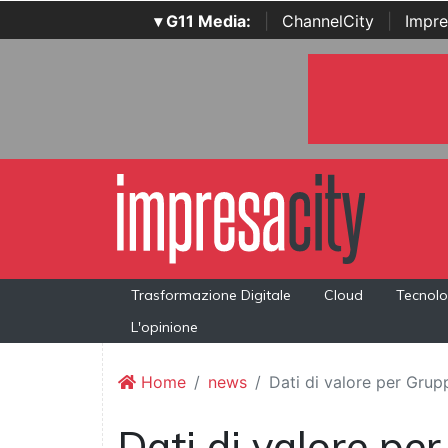
▾ G11 Media:
|
ChannelCity
|
Impre
Trasformazione Digitale
Cloud
Tecnolo
L'opinione
Home
news
Dati di valore per Gru
Dati di valore pe