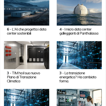
6
-
L'AI che progetta i data
4
-
I micro data center
center sostenibili
galleggianti di Panthalassa
3
-
TIM ha il suo nuovo
3
-
La transizione
Piano di Transizione
energetica? Ha cambiato
Climatica
forma.