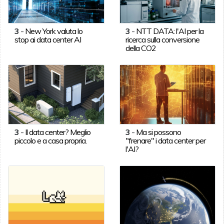
3
-
New York valuta lo
3
-
NTT DATA: l'AI per la
stop ai data center AI
ricerca sulla conversione
della CO2
3
-
Il data center? Meglio
3
-
Ma si possono
piccolo e a casa propria.
"frenare" i data center per
l'AI?