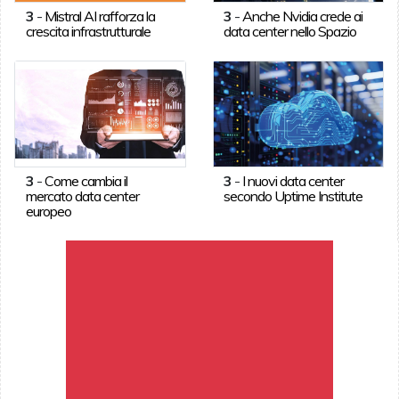
3
-
Mistral AI rafforza la
3
-
Anche Nvidia crede ai
crescita infrastrutturale
data center nello Spazio
3
-
Come cambia il
3
-
I nuovi data center
mercato data center
secondo Uptime Institute
europeo