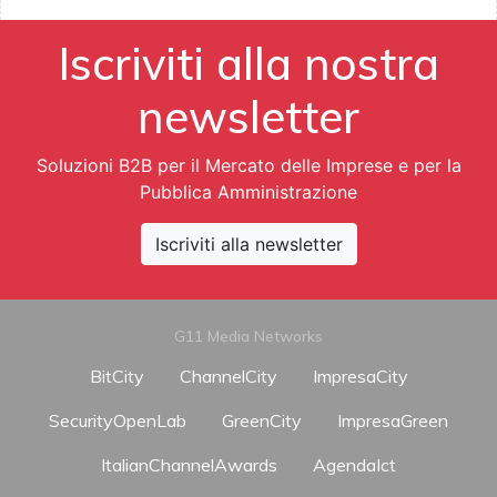
Iscriviti alla nostra
newsletter
Soluzioni B2B per il Mercato delle Imprese e per la
Pubblica Amministrazione
Iscriviti alla newsletter
G11 Media Networks
BitCity
ChannelCity
ImpresaCity
SecurityOpenLab
GreenCity
ImpresaGreen
ItalianChannelAwards
AgendaIct