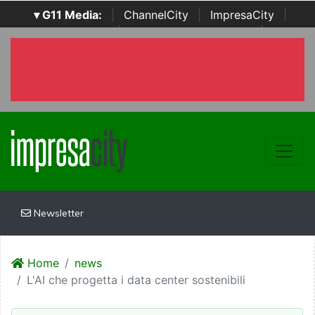
▾ G11 Media:
|
ChannelCity
|
ImpresaCity
|
SecurityOpenLab
|
Italian Channel Awards
|
Italian
Project Awards
|
Italian Security Awards
|
...
Newsletter
Home
news
L'AI che progetta i data center sostenibili