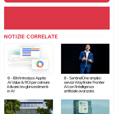
NOTIZIE CORRELATE
0
-
IBM introduce Apptio
0
-
SentinelOne amplia i
AI Value & ROI per colmare
servizi Wayfinder Frontier
il divario tra gli investimenti
AI con l'intelligenza
in AI
artificiale avanzata