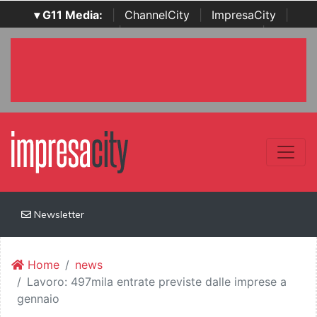
▾ G11 Media:
|
ChannelCity
|
ImpresaCity
|
SecurityOpenLab
|
Italian Channel Awards
|
Italian
Project Awards
|
Italian Security Awards
|
...
Newsletter
Home
news
Lavoro: 497mila entrate previste dalle imprese a
gennaio