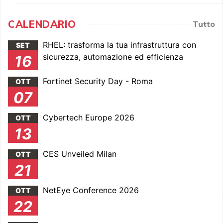
CALENDARIO
Tutto
RHEL: trasforma la tua infrastruttura con
SET
sicurezza, automazione ed efficienza
16
Fortinet Security Day - Roma
OTT
07
Cybertech Europe 2026
OTT
13
CES Unveiled Milan
OTT
21
NetEye Conference 2026
OTT
22