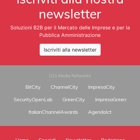
newsletter
Soluzioni B2B per il Mercato delle Imprese e per la
Pubblica Amministrazione
Iscriviti alla newsletter
G11 Media Networks
BitCity
ChannelCity
ImpresaCity
SecurityOpenLab
GreenCity
ImpresaGreen
ItalianChannelAwards
AgendaIct
Home
Speciali
Newsletter
Redazione