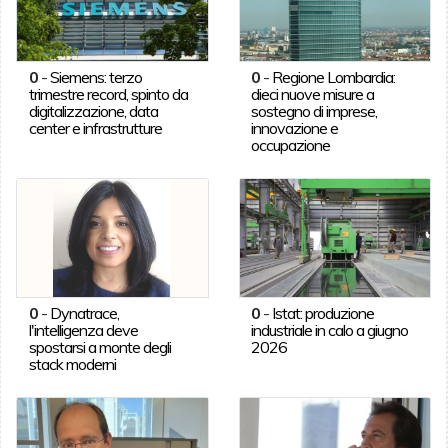
0
-
Siemens: terzo
0
-
Regione Lombardia:
trimestre record, spinto da
dieci nuove misure a
digitalizzazione, data
sostegno di imprese,
center e infrastrutture
innovazione e
occupazione
0
-
Dynatrace,
0
-
Istat: produzione
l'intelligenza deve
industriale in calo a giugno
spostarsi a monte degli
2026
stack moderni