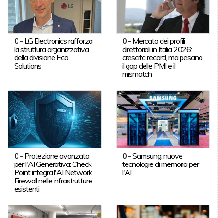
0
-
LG Electronics rafforza
0
-
Mercato dei profili
la struttura organizzativa
direttoriali in Italia 2026:
della divisione Eco
crescita record, ma pesano
Solutions
il gap delle PMI e il
mismatch
0
-
Protezione avanzata
0
-
Samsung: nuove
per l'AI Generativa: Check
tecnologie di memoria per
Point integra l'AI Network
l'AI
Firewall nelle infrastrutture
esistenti