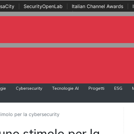
saCity
|
SecurityOpenLab
|
Italian Channel Awards
|
Awards
|
...
gie
Cybersecurity
Tecnologie AI
Progetti
ESG
timolo per la cybersecurity
 uno stimolo per la