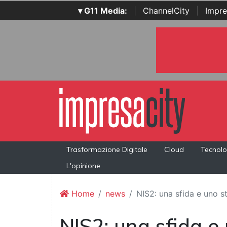
▾ G11 Media:
|
ChannelCity
|
Impre
Trasformazione Digitale
Cloud
Tecnolo
L'opinione
Home
news
NIS2: una sfida e uno s
NIS2: una sfida e