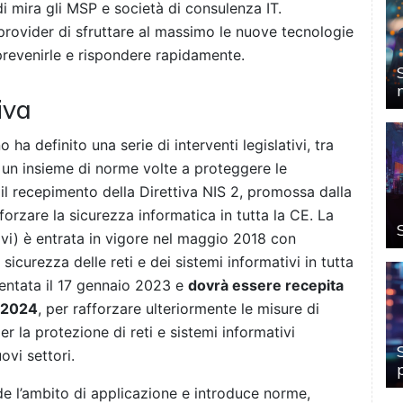
i mira gli MSP e società di consulenza IT.
provider di sfruttare al massimo le nuove tecnologie
prevenirle e rispondere rapidamente.
iva
 ha definito una serie di interventi legislativi, tra
, un insieme di norme volte a proteggere le
, il recepimento della Direttiva NIS 2, promossa dalla
orzare la sicurezza informatica in tutta la CE. La
ivi) è entrata in vigore nel maggio 2018 con
 sicurezza delle reti e dei sistemi informativi in ​​tutta
sentata il 17 gennaio 2023 e
dovr
à
essere recepita
e 2024
, per rafforzare ulteriormente le misure di
r la protezione di reti e sistemi informativi
ovi settori.
de l’ambito di applicazione e introduce norme,