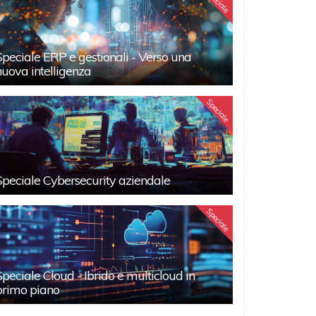
Speciale
Speciale ERP e gestionali - Verso una
nuova intelligenza
Speciale
Speciale Cybersecurity aziendale
Speciale
Speciale Cloud - Ibrido e multicloud in
primo piano